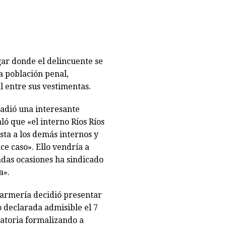
ugar donde el delincuente se
a población penal,
 entre sus vestimentas.
ñadió una interesante
ló que «el interno Ríos Ríos
sta a los demás internos y
ce caso». Ello vendría a
adas ocasiones ha sindicado
a».
darmería decidió presentar
o declarada admisible el 7
gatoria formalizando a