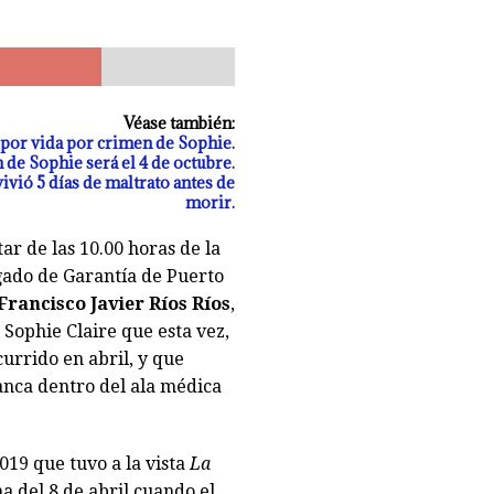
a reducida a escombros tras «raro» incendio. Labocar indaga las causas
Véase también:
e por vida por crimen de Sophie.
 de Sophie será el 4 de octubre.
ivió 5 días de maltrato antes de
morir.
ar de las 10.00 horas de la
ado de Garantía de Puerto
Francisco Javier Ríos Ríos
,
Sophie Claire que esta vez,
currido en abril, y que
nca dentro del ala médica
019 que tuvo a la vista
La
a del 8 de abril cuando el