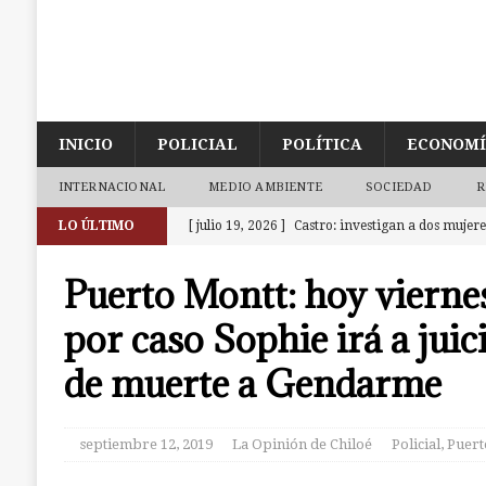
INICIO
POLICIAL
POLÍTICA
ECONOM
INTERNACIONAL
MEDIO AMBIENTE
SOCIEDAD
R
LO ÚLTIMO
[ julio 19, 2026 ]
Castro: investigan a dos mujer
la cárcel. Una era de Chonchi reincidente
CAS
Puerto Montt: hoy viern
[ julio 18, 2026 ]
Calbuco: Armada detiene a 3 su
por caso Sophie irá a jui
investigación abierta en Castro
CALBUCO
de muerte a Gendarme
[ julio 18, 2026 ]
Ancud: Fiscalía aclara deceso d
la zona de cajeros del Banco de Chile
ANCUD
septiembre 12, 2019
La Opinión de Chiloé
Policial
,
Puert
[ julio 9, 2026 ]
Ancud: Contraloría detecta irre
dineros destinados a atenciones de salud
ANCU