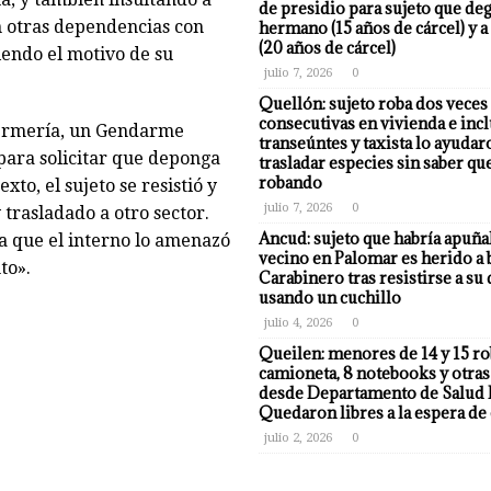
de presidio para sujeto que deg
n otras dependencias con
hermano (15 años de cárcel) y a
(20 años de cárcel)
endo el motivo de su
julio 7, 2026
0
Quellón: sujeto roba dos veces
consecutivas en vivienda e incl
nfermería, un Gendarme
transeúntes y taxista lo ayudar
 para solicitar que deponga
trasladar especies sin saber qu
robando
xto, el sujeto se resistió y
julio 7, 2026
0
 trasladado a otro sector.
Ancud: sujeto que habría apuña
a que el interno lo amenazó
vecino en Palomar es herido a 
to».
Carabinero tras resistirse a su
usando un cuchillo
julio 4, 2026
0
Queilen: menores de 14 y 15 r
camioneta, 8 notebooks y otras
desde Departamento de Salud 
Quedaron libres a la espera de 
julio 2, 2026
0