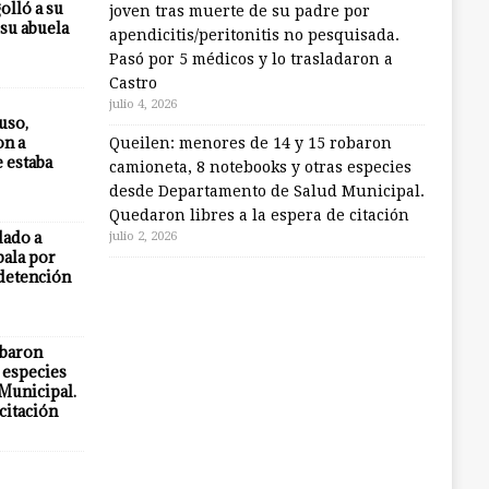
olló a su
joven tras muerte de su padre por
 su abuela
apendicitis/peritonitis no pesquisada.
Pasó por 5 médicos y lo trasladaron a
Castro
julio 4, 2026
uso,
on a
Queilen: menores de 14 y 15 robaron
e estaba
camioneta, 8 notebooks y otras especies
desde Departamento de Salud Municipal.
Quedaron libres a la espera de citación
lado a
julio 2, 2026
bala por
 detención
obaron
 especies
Municipal.
citación