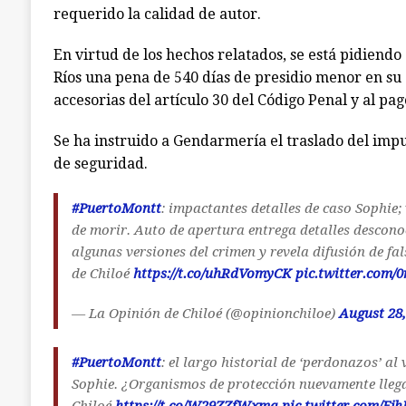
requerido la calidad de autor.
En virtud de los hechos relatados, se está pidiendo
Ríos una pena de 540 días de presidio menor en su
accesorias del artículo 30 del Código Penal y al pago
Se ha instruido a Gendarmería el traslado del im
de seguridad.
#PuertoMontt
: impactantes detalles de caso Sophie;
de morir. Auto de apertura entrega detalles descono
algunas versiones del crimen y revela difusión de fa
de Chiloé
https://t.co/uhRdVomyCK
pic.twitter.com/
— La Opinión de Chiloé (@opinionchiloe)
August 28,
#PuertoMontt
: el largo historial de ‘perdonazos’ al
Sophie. ¿Organismos de protección nuevamente lleg