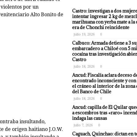
violentos por un
Castro: investigan a dos mujer
Penitenciario Alto Bonito de
intentar ingresar 2 kg de mezcl
marihuana con yerba mate a la 
era de Chonchi reincidente
julio 19, 2026
0
Calbuco: Armada detiene a 3 su
embarcadero a Chiloé con 5 mi
cocaína tras investigación abier
Castro
julio 18, 2026
0
Ancud: Fiscalía aclara deceso d
encontrado inconsciente y con 
el cráneo al interior de la zona
del Banco de Chile
julio 18, 2026
0
Ancud: capilla de El Quilar qu
a escombros tras «raro» incend
indaga las causas
contraba insultando,
julio 7, 2026
0
e de origen haitiano J.O.W.
Caguach, Quinchao: dictan en t
ua, y también insultando a