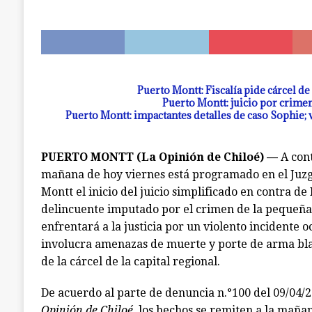
[ julio 7, 2026 ]
Ancud: capilla de El Quilar qued
ANCUD
Puerto Montt: Fiscalía pide cárcel d
Puerto Montt: juicio por crimen
Puerto Montt: impactantes detalles de caso Sophie; v
PUERTO MONTT (La Opinión de Chiloé) —
A cont
mañana de hoy viernes está programado en el Juzg
Montt el inicio del juicio simplificado en contra de
delincuente imputado por el crimen de la pequeña 
enfrentará a la justicia por un violento incidente o
involucra amenazas de muerte y porte de arma bla
de la cárcel de la capital regional.
De acuerdo al parte de denuncia n.°100 del 09/04/2
Opinión de Chiloé
, los hechos se remiten a la mañan