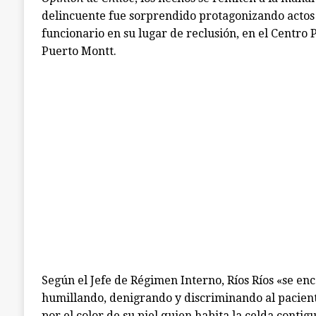
delincuente fue sorprendido protagonizando actos 
funcionario en su lugar de reclusión, en el Centro 
Puerto Montt.
Según el Jefe de Régimen Interno, Ríos Ríos «se en
humillando, denigrando y discriminando al pacient
por el color de su piel quien habita la celda contig