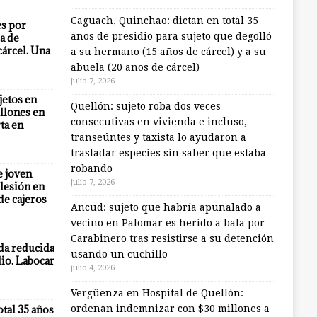
Caguach, Quinchao: dictan en total 35
es por
años de presidio para sujeto que degolló
a de
cárcel. Una
a su hermano (15 años de cárcel) y a su
abuela (20 años de cárcel)
julio 7, 2026
jetos en
Quellón: sujeto roba dos veces
llones en
consecutivas en vivienda e incluso,
ta en
transeúntes y taxista lo ayudaron a
trasladar especies sin saber que estaba
robando
e joven
julio 7, 2026
lesión en
 de cajeros
Ancud: sujeto que habría apuñalado a
vecino en Palomar es herido a bala por
Carabinero tras resistirse a su detención
eda reducida
usando un cuchillo
io. Labocar
julio 4, 2026
Vergüenza en Hospital de Quellón:
otal 35 años
ordenan indemnizar con $30 millones a