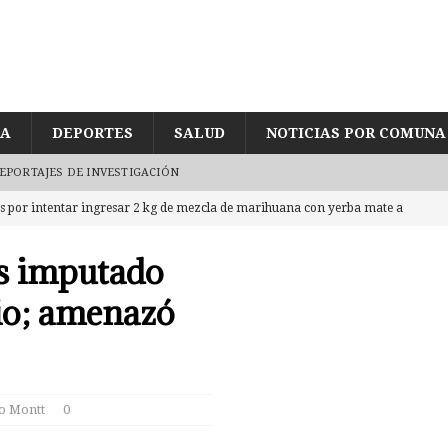
ÍA
DEPORTES
SALUD
NOTICIAS POR COMUNA
EPORTAJES DE INVESTIGACIÓN
es por intentar ingresar 2 kg de mezcla de marihuana con yerba mate a
TRO
es imputado
jetos en embarcadero a Chiloé con 5 millones en cocaína tras
cio; amenazó
e joven encontrado inconsciente y con lesión en el cráneo al interior de
o Montt
0
gularidades en pago de sueldos en Corporación Municipal tras uso de
D