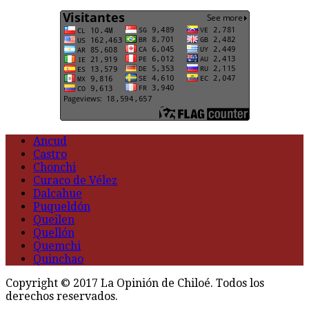
Ancud
Castro
Chonchi
Curaco de Vélez
Dalcahue
Puqueldón
Queilen
Quellón
Quemchi
Quinchao
Copyright © 2017 La Opinión de Chiloé. Todos los
derechos reservados.