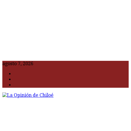
agosto 7, 2026
F
t
G