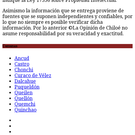
indique la Ley 17336 sobre Propiedad Intelectual.
Asimismo la información que se entrega proviene de
fuentes que se suponen independientes y confiables, por
lo que no siempre es posible verificar dicha
información. Por lo anterior ©La Opinión de Chiloé no
asume responsabilidad por su veracidad y exactitud.
Comunas
Ancud
Castro
Chonchi
Curaco de Vélez
Dalcahue
Puqueldón
Queilen
Quellón
Quemchi
Quinchao
F
t
G