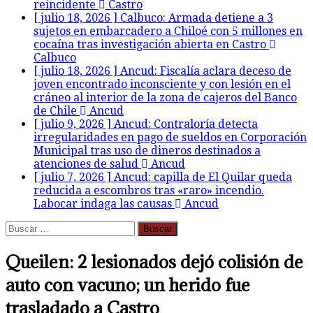
reincidente
Castro
[ julio 18, 2026 ]
Calbuco: Armada detiene a 3
sujetos en embarcadero a Chiloé con 5 millones en
cocaína tras investigación abierta en Castro
Calbuco
[ julio 18, 2026 ]
Ancud: Fiscalía aclara deceso de
joven encontrado inconsciente y con lesión en el
cráneo al interior de la zona de cajeros del Banco
de Chile
Ancud
[ julio 9, 2026 ]
Ancud: Contraloría detecta
irregularidades en pago de sueldos en Corporación
Municipal tras uso de dineros destinados a
atenciones de salud
Ancud
[ julio 7, 2026 ]
Ancud: capilla de El Quilar queda
reducida a escombros tras «raro» incendio.
Labocar indaga las causas
Ancud
Buscar:
Queilen: 2 lesionados dejó colisión de
auto con vacuno; un herido fue
trasladado a Castro