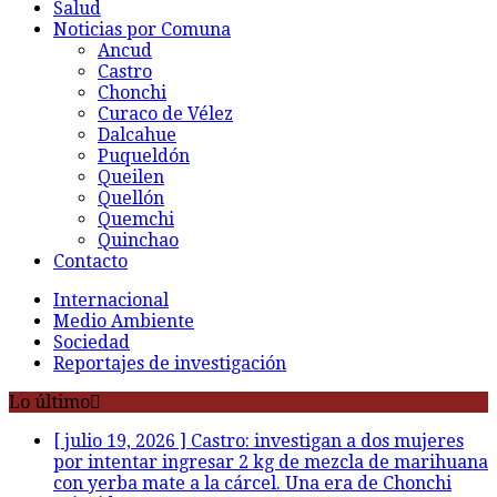
Salud
Noticias por Comuna
Ancud
Castro
Chonchi
Curaco de Vélez
Dalcahue
Puqueldón
Queilen
Quellón
Quemchi
Quinchao
Contacto
Internacional
Medio Ambiente
Sociedad
Reportajes de investigación
Lo último
[ julio 19, 2026 ]
Castro: investigan a dos mujeres
por intentar ingresar 2 kg de mezcla de marihuana
con yerba mate a la cárcel. Una era de Chonchi