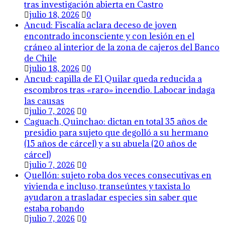
tras investigación abierta en Castro
julio 18, 2026
0
Ancud: Fiscalía aclara deceso de joven
encontrado inconsciente y con lesión en el
cráneo al interior de la zona de cajeros del Banco
de Chile
julio 18, 2026
0
Ancud: capilla de El Quilar queda reducida a
escombros tras «raro» incendio. Labocar indaga
las causas
julio 7, 2026
0
Caguach, Quinchao: dictan en total 35 años de
presidio para sujeto que degolló a su hermano
(15 años de cárcel) y a su abuela (20 años de
cárcel)
julio 7, 2026
0
Quellón: sujeto roba dos veces consecutivas en
vivienda e incluso, transeúntes y taxista lo
ayudaron a trasladar especies sin saber que
estaba robando
julio 7, 2026
0