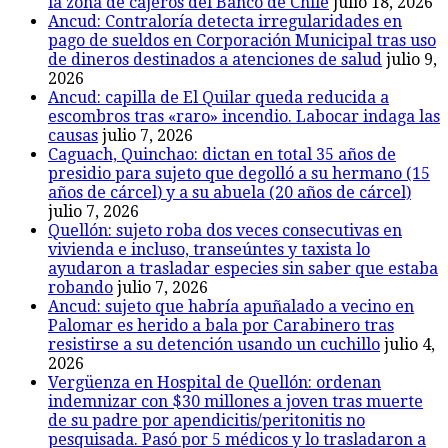
la zona de cajeros del Banco de Chile
julio 18, 2026
Ancud: Contraloría detecta irregularidades en
pago de sueldos en Corporación Municipal tras uso
de dineros destinados a atenciones de salud
julio 9,
2026
Ancud: capilla de El Quilar queda reducida a
escombros tras «raro» incendio. Labocar indaga las
causas
julio 7, 2026
Caguach, Quinchao: dictan en total 35 años de
presidio para sujeto que degolló a su hermano (15
años de cárcel) y a su abuela (20 años de cárcel)
julio 7, 2026
Quellón: sujeto roba dos veces consecutivas en
vivienda e incluso, transeúntes y taxista lo
ayudaron a trasladar especies sin saber que estaba
robando
julio 7, 2026
Ancud: sujeto que habría apuñalado a vecino en
Palomar es herido a bala por Carabinero tras
resistirse a su detención usando un cuchillo
julio 4,
2026
Vergüenza en Hospital de Quellón: ordenan
indemnizar con $30 millones a joven tras muerte
de su padre por apendicitis/peritonitis no
pesquisada. Pasó por 5 médicos y lo trasladaron a