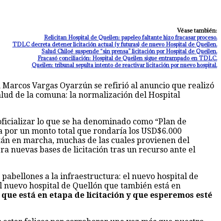
Véase también:
Relicitan Hospital de Queilen: papeleo faltante hizo fracasar proceso.
TDLC decreta detener licitación actual (y futuras) de nuevo Hospital de Queilen.
Salud Chiloé suspende “sin prensa” licitación por Hospital de Queilen.
Fracasó conciliación: Hospital de Queilen sigue entrampado en TDLC.
Queilen: tribunal sepulta intento de reactivar licitación por nuevo hospital.
n Marcos Vargas Oyarzún se refirió al anuncio que realizó
salud de la comuna: la normalización del Hospital
ficializar lo que se ha denominado como “Plan de
na por un monto total que rondaría los USD$6.000
están en marcha, muchas de las cuales provienen del
a nuevas bases de licitación tras un recurso ante el
pabellones a la infraestructura: el nuevo hospital de
l nuevo hospital de Quellón que también está en
 que está en etapa de licitación y que esperemos esté