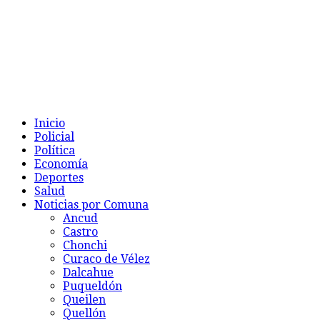
Inicio
Policial
Política
Economía
Deportes
Salud
Noticias por Comuna
Ancud
Castro
Chonchi
Curaco de Vélez
Dalcahue
Puqueldón
Queilen
Quellón