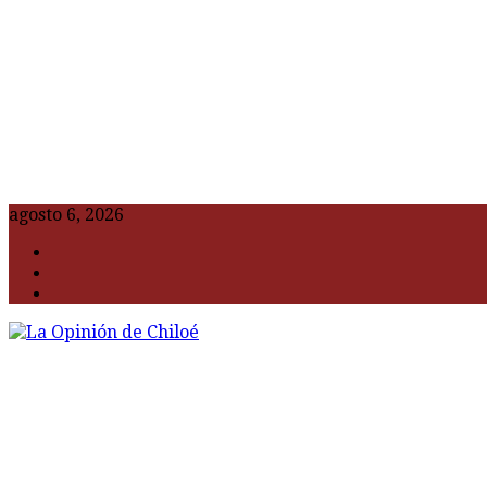
agosto 6, 2026
F
t
G