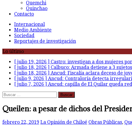
Quemchi
Quinchao
Contacto
Internacional
Medio Ambiente
Sociedad
Reportajes de investigación
Lo último
[ julio 19, 2026 ]
Castro: investigan a dos mujeres po
[ julio 18, 2026 ]
Calbuco: Armada detiene a 3 sujetos
[ julio 18, 2026 ]
Ancud: Fiscalía aclara deceso de jov
[ julio 9, 2026 ]
Ancud: Contraloría detecta irregular
[ julio 7, 2026 ]
Ancud: capilla de El Quilar queda re
Buscar:
Queilen: a pesar de dichos del Presiden
febrero 22, 2019
La Opinión de Chiloé
Obras Públicas
,
Que