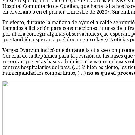
A este respecto, el alcalde de Queilen Marcos Vargas Oya
Hospital Comunitario de Queilen, que harta falta nos hace 
en el verano o en el primer trimestre de 2020». Sin emba
En efecto, durante la mañana de ayer el alcalde se reunió 
llamados a licitación para construcciones futuras de infr
por ahora corregir algunas observaciones que esperan, pe
que también esperan aquel documento clave). Noticias po
Vargas Oyarzún indicó que durante la cita «se comprometie
General de la República para la revisión de las bases que 
recordar que estas bases administrativas no son bases sol
centros hospitalarios del país. (…) Si bien es cierto, los
municipalidad los compartimos, (…)
no es que el proces