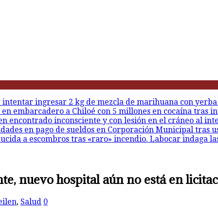
r intentar ingresar 2 kg de mezcla de marihuana con yerba
 en embarcadero a Chiloé con 5 millones en cocaína tras in
en encontrado inconsciente y con lesión en el cráneo al int
idades en pago de sueldos en Corporación Municipal tras u
ducida a escombros tras «raro» incendio. Labocar indaga la
te, nuevo hospital aún no está en licita
ilen
,
Salud
0