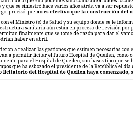
rzún indicó que «no podemos sino como autoridades locales
y que se siniestró hace varios años atrás, va a ser repuesto
rgo, precisó que
no es efectivo que la construcción del n
con el Ministro (s) de Salud y su equipo donde se le informó
aestructura sanitaria aún están en proceso de revisión por 
rmitan finalmente que se tome de razón para dar el vamos 
drían haber en abril.
ron a realizar las gestiones que estimen necesarias con el
van a permitir licitar el futuro Hospital de Queilen, como o
amente para el Hospital de Queilen, son bases tipo que se 
 tiempos que ha esbozado el presidente de la República el día
o licitatorio del Hospital de Queilen haya comenzado, 