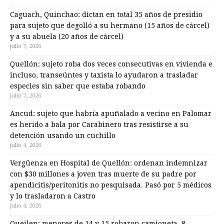
Caguach, Quinchao: dictan en total 35 años de presidio
para sujeto que degolló a su hermano (15 años de cárcel)
y a su abuela (20 años de cárcel)
julio 7, 2026
Quellón: sujeto roba dos veces consecutivas en vivienda e
incluso, transeúntes y taxista lo ayudaron a trasladar
especies sin saber que estaba robando
julio 7, 2026
Ancud: sujeto que habría apuñalado a vecino en Palomar
es herido a bala por Carabinero tras resistirse a su
detención usando un cuchillo
julio 4, 2026
Vergüenza en Hospital de Quellón: ordenan indemnizar
con $30 millones a joven tras muerte de su padre por
apendicitis/peritonitis no pesquisada. Pasó por 5 médicos
y lo trasladaron a Castro
julio 4, 2026
Queilen: menores de 14 y 15 robaron camioneta, 8