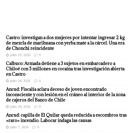
Castro: investigan a dos mujeres por intentar ingresar 2 kg
de mezcla de marihuana con yerba mate a la cárcel. Una era
de Chonchi reincidente
julio 19, 2026
0
Calbuco: Armada detiene a 3 sujetos en embarcadero a
Chiloé con 5 millones en cocaína tras investigación abierta
en Castro
julio 18, 2026
0
Ancud: Fiscalía aclara deceso de joven encontrado
inconsciente y con lesión en el cráneo al interior de la zona
de cajeros del Banco de Chile
julio 18, 2026
0
Ancud: capilla de El Quilar queda reducida a escombros tras
«raro» incendio. Labocar indaga las causas
julio 7, 2026
0