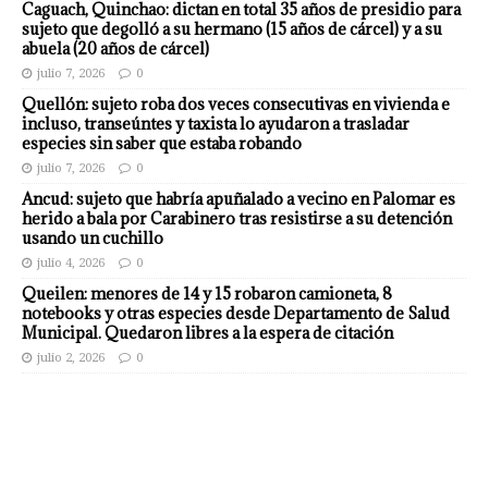
Caguach, Quinchao: dictan en total 35 años de presidio para
sujeto que degolló a su hermano (15 años de cárcel) y a su
abuela (20 años de cárcel)
julio 7, 2026
0
Quellón: sujeto roba dos veces consecutivas en vivienda e
incluso, transeúntes y taxista lo ayudaron a trasladar
especies sin saber que estaba robando
julio 7, 2026
0
Ancud: sujeto que habría apuñalado a vecino en Palomar es
herido a bala por Carabinero tras resistirse a su detención
usando un cuchillo
julio 4, 2026
0
Queilen: menores de 14 y 15 robaron camioneta, 8
notebooks y otras especies desde Departamento de Salud
Municipal. Quedaron libres a la espera de citación
julio 2, 2026
0