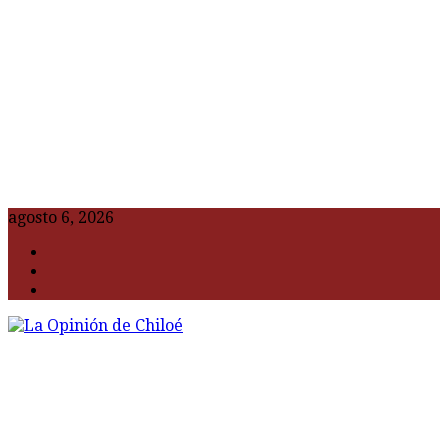
agosto 6, 2026
F
t
G