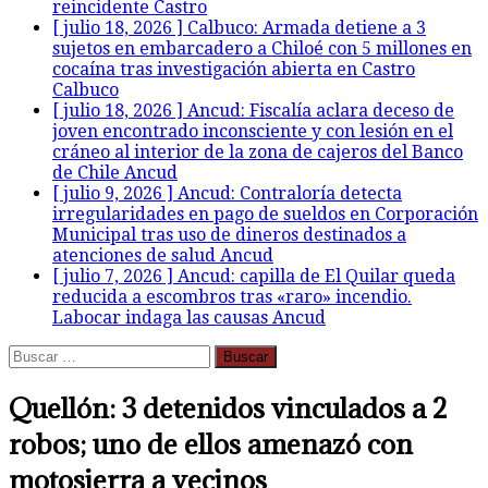
reincidente
Castro
[ julio 18, 2026 ]
Calbuco: Armada detiene a 3
sujetos en embarcadero a Chiloé con 5 millones en
cocaína tras investigación abierta en Castro
Calbuco
[ julio 18, 2026 ]
Ancud: Fiscalía aclara deceso de
joven encontrado inconsciente y con lesión en el
cráneo al interior de la zona de cajeros del Banco
de Chile
Ancud
[ julio 9, 2026 ]
Ancud: Contraloría detecta
irregularidades en pago de sueldos en Corporación
Municipal tras uso de dineros destinados a
atenciones de salud
Ancud
[ julio 7, 2026 ]
Ancud: capilla de El Quilar queda
reducida a escombros tras «raro» incendio.
Labocar indaga las causas
Ancud
Buscar:
Quellón: 3 detenidos vinculados a 2
robos; uno de ellos amenazó con
motosierra a vecinos