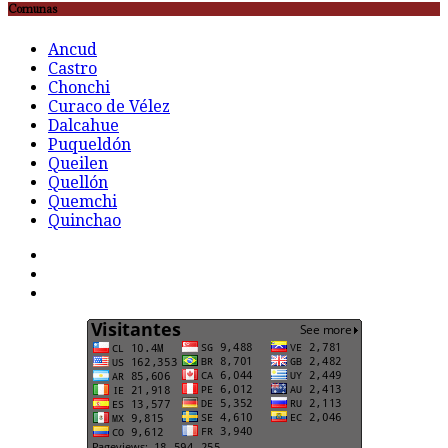
Comunas
Ancud
Castro
Chonchi
Curaco de Vélez
Dalcahue
Puqueldón
Queilen
Quellón
Quemchi
Quinchao
F
t
G