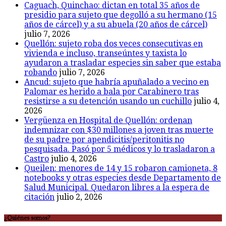
Caguach, Quinchao: dictan en total 35 años de
presidio para sujeto que degolló a su hermano (15
años de cárcel) y a su abuela (20 años de cárcel)
julio 7, 2026
Quellón: sujeto roba dos veces consecutivas en
vivienda e incluso, transeúntes y taxista lo
ayudaron a trasladar especies sin saber que estaba
robando
julio 7, 2026
Ancud: sujeto que habría apuñalado a vecino en
Palomar es herido a bala por Carabinero tras
resistirse a su detención usando un cuchillo
julio 4,
2026
Vergüenza en Hospital de Quellón: ordenan
indemnizar con $30 millones a joven tras muerte
de su padre por apendicitis/peritonitis no
pesquisada. Pasó por 5 médicos y lo trasladaron a
Castro
julio 4, 2026
Queilen: menores de 14 y 15 robaron camioneta, 8
notebooks y otras especies desde Departamento de
Salud Municipal. Quedaron libres a la espera de
citación
julio 2, 2026
¿Quiénes somos?