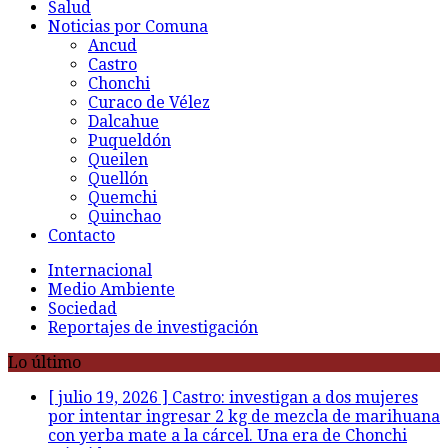
Salud
Noticias por Comuna
Ancud
Castro
Chonchi
Curaco de Vélez
Dalcahue
Puqueldón
Queilen
Quellón
Quemchi
Quinchao
Contacto
Internacional
Medio Ambiente
Sociedad
Reportajes de investigación
Lo último
[ julio 19, 2026 ]
Castro: investigan a dos mujeres
por intentar ingresar 2 kg de mezcla de marihuana
con yerba mate a la cárcel. Una era de Chonchi