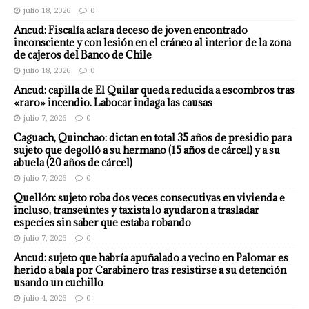
julio 18, 2026
0
Ancud: Fiscalía aclara deceso de joven encontrado
inconsciente y con lesión en el cráneo al interior de la zona
de cajeros del Banco de Chile
julio 18, 2026
0
Ancud: capilla de El Quilar queda reducida a escombros tras
«raro» incendio. Labocar indaga las causas
julio 7, 2026
0
Caguach, Quinchao: dictan en total 35 años de presidio para
sujeto que degolló a su hermano (15 años de cárcel) y a su
abuela (20 años de cárcel)
julio 7, 2026
0
Quellón: sujeto roba dos veces consecutivas en vivienda e
incluso, transeúntes y taxista lo ayudaron a trasladar
especies sin saber que estaba robando
julio 7, 2026
0
Ancud: sujeto que habría apuñalado a vecino en Palomar es
herido a bala por Carabinero tras resistirse a su detención
usando un cuchillo
julio 4, 2026
0