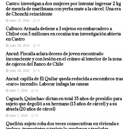
Castro: investigan a dos mujeres por intentar ingresar 2 kg
de mezcla de marihuana con yerba mate a la cárcel. Una era
de Chonchi reincidente
julio 19, 2026
0
Calbuco: Armada detiene a 3 sujetos en embarcadero a
Chiloé con 5 millones en cocaína tras investigación abierta
en Castro
julio 18, 2026
0
Ancud: Fiscalía aclara deceso de joven encontrado
inconsciente y con lesión en el cráneo al interior de la zona
de cajeros del Banco de Chile
julio 18, 2026
0
Ancud: capilla de El Quilar queda reducida a escombros tras
«raro» incendio. Labocar indaga las causas
julio 7, 2026
0
Caguach, Quinchao: dictan en total 35 años de presidio para
sujeto que degolló a su hermano (15 años de cárcel) y a su
abuela (20 años de cárcel)
julio 7, 2026
0
Quellón: sujeto roba dos veces consecutivas en vivienda e
incluso, transeúntes y taxista lo ayudaron a trasladar