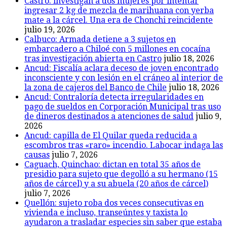
Castro: investigan a dos mujeres por intentar
ingresar 2 kg de mezcla de marihuana con yerba
mate a la cárcel. Una era de Chonchi reincidente
julio 19, 2026
Calbuco: Armada detiene a 3 sujetos en
embarcadero a Chiloé con 5 millones en cocaína
tras investigación abierta en Castro
julio 18, 2026
Ancud: Fiscalía aclara deceso de joven encontrado
inconsciente y con lesión en el cráneo al interior de
la zona de cajeros del Banco de Chile
julio 18, 2026
Ancud: Contraloría detecta irregularidades en
pago de sueldos en Corporación Municipal tras uso
de dineros destinados a atenciones de salud
julio 9,
2026
Ancud: capilla de El Quilar queda reducida a
escombros tras «raro» incendio. Labocar indaga las
causas
julio 7, 2026
Caguach, Quinchao: dictan en total 35 años de
presidio para sujeto que degolló a su hermano (15
años de cárcel) y a su abuela (20 años de cárcel)
julio 7, 2026
Quellón: sujeto roba dos veces consecutivas en
vivienda e incluso, transeúntes y taxista lo
ayudaron a trasladar especies sin saber que estaba