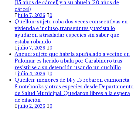
(15 años de cárcel) y a su abuela (20 años de
cárcel)
julio 7, 2026
0
Quellón: sujeto roba dos veces consecutivas en
vivienda e incluso, transeúntes y taxista lo
ayudaron a trasladar especies sin saber que
estaba robando
julio 7, 2026
0
Ancud: sujeto que habría apuñalado a vecino en
Palomar es herido a bala por Carabinero tras
resistirse a su detención usando un cuchillo
julio 4, 2026
0
Queilen: menores de 14 y 15 robaron camioneta,
8 notebooks y otras especies desde Departamento
de Salud Municipal. Quedaron libres a la espera
de citación
julio 2, 2026
0