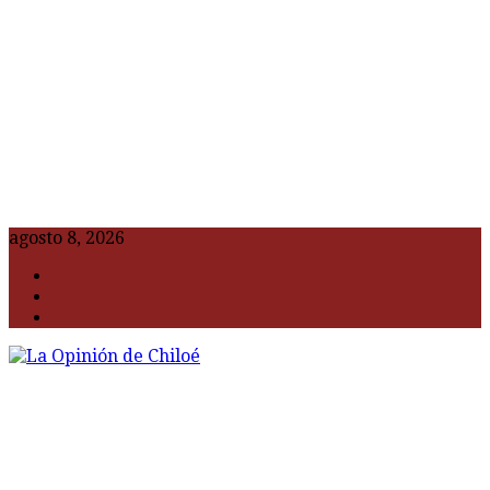
agosto 8, 2026
F
t
G