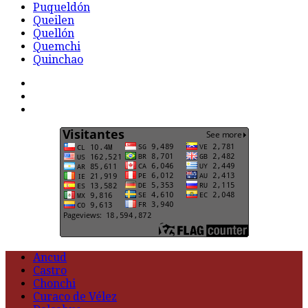
Puqueldón
Queilen
Quellón
Quemchi
Quinchao
F
t
G
Ancud
Castro
Chonchi
Curaco de Vélez