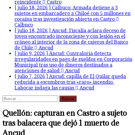
reincidente
Castro
[ julio 18, 2026 ]
Calbuco: Armada detiene a 3
sujetos en embarcadero a Chiloé con 5 millones en
cocaína tras investigación abierta en Castro
Calbuco
[ julio 18, 2026 ]
Ancud: Fiscalía aclara deceso de
joven encontrado inconsciente y con lesión en el
cráneo al interior de la zona de cajeros del Banco
de Chile
Ancud
[ julio 9, 2026 ]
Ancud: Contraloría detecta
irregularidades en pago de sueldos en Corporación
Municipal tras uso de dineros destinados a
atenciones de salud
Ancud
[ julio 7, 2026 ]
Ancud: capilla de El Quilar queda
reducida a escombros tras «raro» incendio.
Labocar indaga las causas
Ancud
Buscar:
Quellón: capturan en Castro a sujeto
tras balacera que dejó 1 muerto de
Ancud