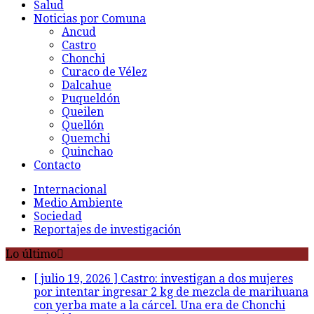
Salud
Noticias por Comuna
Ancud
Castro
Chonchi
Curaco de Vélez
Dalcahue
Puqueldón
Queilen
Quellón
Quemchi
Quinchao
Contacto
Internacional
Medio Ambiente
Sociedad
Reportajes de investigación
Lo último
[ julio 19, 2026 ]
Castro: investigan a dos mujeres
por intentar ingresar 2 kg de mezcla de marihuana
con yerba mate a la cárcel. Una era de Chonchi