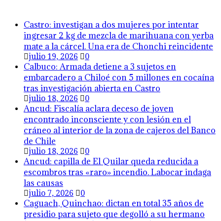
Castro: investigan a dos mujeres por intentar
ingresar 2 kg de mezcla de marihuana con yerba
mate a la cárcel. Una era de Chonchi reincidente
julio 19, 2026
0
Calbuco: Armada detiene a 3 sujetos en
embarcadero a Chiloé con 5 millones en cocaína
tras investigación abierta en Castro
julio 18, 2026
0
Ancud: Fiscalía aclara deceso de joven
encontrado inconsciente y con lesión en el
cráneo al interior de la zona de cajeros del Banco
de Chile
julio 18, 2026
0
Ancud: capilla de El Quilar queda reducida a
escombros tras «raro» incendio. Labocar indaga
las causas
julio 7, 2026
0
Caguach, Quinchao: dictan en total 35 años de
presidio para sujeto que degolló a su hermano