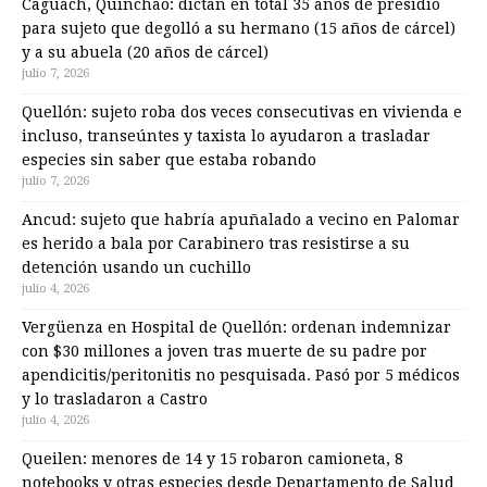
Caguach, Quinchao: dictan en total 35 años de presidio
para sujeto que degolló a su hermano (15 años de cárcel)
y a su abuela (20 años de cárcel)
julio 7, 2026
Quellón: sujeto roba dos veces consecutivas en vivienda e
incluso, transeúntes y taxista lo ayudaron a trasladar
especies sin saber que estaba robando
julio 7, 2026
Ancud: sujeto que habría apuñalado a vecino en Palomar
es herido a bala por Carabinero tras resistirse a su
detención usando un cuchillo
julio 4, 2026
Vergüenza en Hospital de Quellón: ordenan indemnizar
con $30 millones a joven tras muerte de su padre por
apendicitis/peritonitis no pesquisada. Pasó por 5 médicos
y lo trasladaron a Castro
julio 4, 2026
Queilen: menores de 14 y 15 robaron camioneta, 8
notebooks y otras especies desde Departamento de Salud