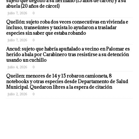
sujeto que degolló a su hermano (15 años de cárcel) y a su
abuela (20 años de cárcel)
julio 7, 2026
0
Quellón: sujeto roba dos veces consecutivas en vivienda e
incluso, transeúntes y taxista lo ayudaron a trasladar
especies sin saber que estaba robando
julio 7, 2026
0
Ancud: sujeto que habría apuñalado a vecino en Palomar es
herido a bala por Carabinero tras resistirse a su detención
usando un cuchillo
julio 4, 2026
0
Queilen: menores de 14 y 15 robaron camioneta, 8
notebooks y otras especies desde Departamento de Salud
Municipal. Quedaron libres a la espera de citación
julio 2, 2026
0