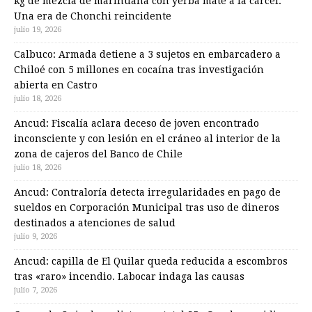
kg de mezcla de marihuana con yerba mate a la cárcel.
Una era de Chonchi reincidente
julio 19, 2026
Calbuco: Armada detiene a 3 sujetos en embarcadero a
Chiloé con 5 millones en cocaína tras investigación
abierta en Castro
julio 18, 2026
Ancud: Fiscalía aclara deceso de joven encontrado
inconsciente y con lesión en el cráneo al interior de la
zona de cajeros del Banco de Chile
julio 18, 2026
Ancud: Contraloría detecta irregularidades en pago de
sueldos en Corporación Municipal tras uso de dineros
destinados a atenciones de salud
julio 9, 2026
Ancud: capilla de El Quilar queda reducida a escombros
tras «raro» incendio. Labocar indaga las causas
julio 7, 2026