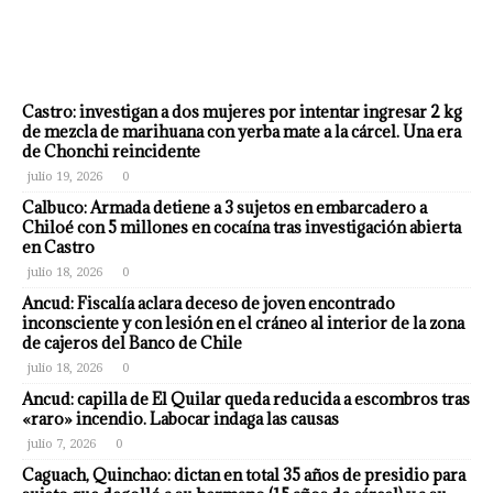
Castro: investigan a dos mujeres por intentar ingresar 2 kg
de mezcla de marihuana con yerba mate a la cárcel. Una era
de Chonchi reincidente
julio 19, 2026
0
Calbuco: Armada detiene a 3 sujetos en embarcadero a
Chiloé con 5 millones en cocaína tras investigación abierta
en Castro
julio 18, 2026
0
Ancud: Fiscalía aclara deceso de joven encontrado
inconsciente y con lesión en el cráneo al interior de la zona
de cajeros del Banco de Chile
julio 18, 2026
0
Ancud: capilla de El Quilar queda reducida a escombros tras
«raro» incendio. Labocar indaga las causas
julio 7, 2026
0
Caguach, Quinchao: dictan en total 35 años de presidio para