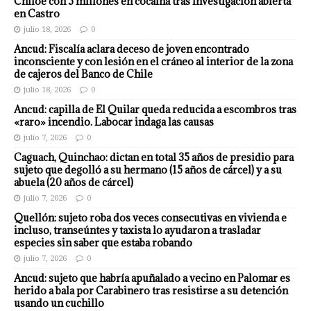
Chiloé con 5 millones en cocaína tras investigación abierta
en Castro
julio 18, 2026
0
Ancud: Fiscalía aclara deceso de joven encontrado
inconsciente y con lesión en el cráneo al interior de la zona
de cajeros del Banco de Chile
julio 18, 2026
0
Ancud: capilla de El Quilar queda reducida a escombros tras
«raro» incendio. Labocar indaga las causas
julio 7, 2026
0
Caguach, Quinchao: dictan en total 35 años de presidio para
sujeto que degolló a su hermano (15 años de cárcel) y a su
abuela (20 años de cárcel)
julio 7, 2026
0
Quellón: sujeto roba dos veces consecutivas en vivienda e
incluso, transeúntes y taxista lo ayudaron a trasladar
especies sin saber que estaba robando
julio 7, 2026
0
Ancud: sujeto que habría apuñalado a vecino en Palomar es
herido a bala por Carabinero tras resistirse a su detención
usando un cuchillo