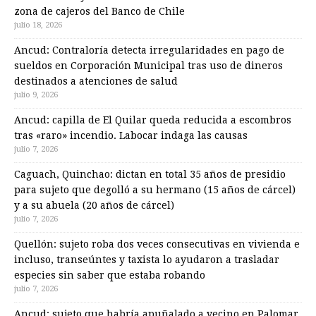
zona de cajeros del Banco de Chile
julio 18, 2026
Ancud: Contraloría detecta irregularidades en pago de
sueldos en Corporación Municipal tras uso de dineros
destinados a atenciones de salud
julio 9, 2026
Ancud: capilla de El Quilar queda reducida a escombros
tras «raro» incendio. Labocar indaga las causas
julio 7, 2026
Caguach, Quinchao: dictan en total 35 años de presidio
para sujeto que degolló a su hermano (15 años de cárcel)
y a su abuela (20 años de cárcel)
julio 7, 2026
Quellón: sujeto roba dos veces consecutivas en vivienda e
incluso, transeúntes y taxista lo ayudaron a trasladar
especies sin saber que estaba robando
julio 7, 2026
Ancud: sujeto que habría apuñalado a vecino en Palomar