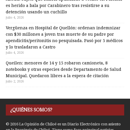
es herido a bala por Carabinero tras resistirse a su
detención usando un cuchillo
julio 4, 2026
Vergüenza en Hospital de Quellón: ordenan indemnizar
con $30 millones a joven tras muerte de su padre por
apendicitis/peritonitis no pesquisada. Pasó por 5 médicos
y lo trasladaron a Castro
julio 4, 2026
Queilen: menores de 14 y 15 robaron camioneta, 8
notebooks y otras especies desde Departamento de Salud
Municipal. Quedaron libres a la espera de citación
julio 2, 2026
¿QUIÉNES SOMOS?
© 2016 La Opinión de Chiloé es un Diario Electrónico con asiento
en la Provincia de Chiloé. Tiene como foco principal noticias