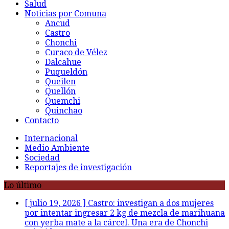
Salud
Noticias por Comuna
Ancud
Castro
Chonchi
Curaco de Vélez
Dalcahue
Puqueldón
Queilen
Quellón
Quemchi
Quinchao
Contacto
Internacional
Medio Ambiente
Sociedad
Reportajes de investigación
Lo último
[ julio 19, 2026 ]
Castro: investigan a dos mujeres
por intentar ingresar 2 kg de mezcla de marihuana
con yerba mate a la cárcel. Una era de Chonchi