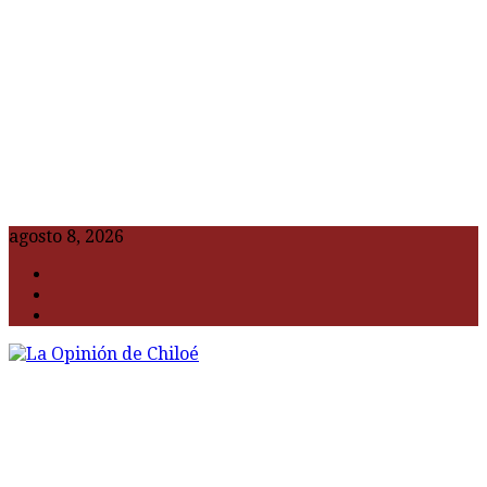
agosto 8, 2026
F
t
G