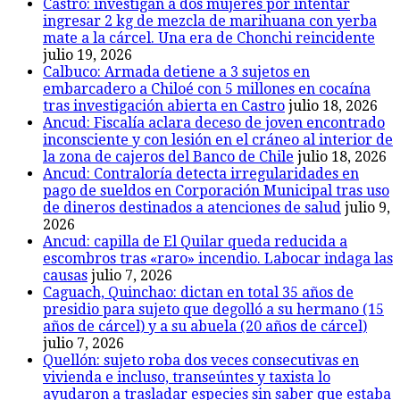
Castro: investigan a dos mujeres por intentar
ingresar 2 kg de mezcla de marihuana con yerba
mate a la cárcel. Una era de Chonchi reincidente
julio 19, 2026
Calbuco: Armada detiene a 3 sujetos en
embarcadero a Chiloé con 5 millones en cocaína
tras investigación abierta en Castro
julio 18, 2026
Ancud: Fiscalía aclara deceso de joven encontrado
inconsciente y con lesión en el cráneo al interior de
la zona de cajeros del Banco de Chile
julio 18, 2026
Ancud: Contraloría detecta irregularidades en
pago de sueldos en Corporación Municipal tras uso
de dineros destinados a atenciones de salud
julio 9,
2026
Ancud: capilla de El Quilar queda reducida a
escombros tras «raro» incendio. Labocar indaga las
causas
julio 7, 2026
Caguach, Quinchao: dictan en total 35 años de
presidio para sujeto que degolló a su hermano (15
años de cárcel) y a su abuela (20 años de cárcel)
julio 7, 2026
Quellón: sujeto roba dos veces consecutivas en
vivienda e incluso, transeúntes y taxista lo
ayudaron a trasladar especies sin saber que estaba