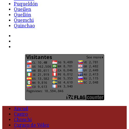
Puqueldón
Queilen
Quellón
Quemchi
Quinchao
F
t
G
Ancud
Castro
Chonchi
Curaco de Vélez