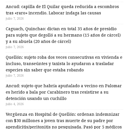
Ancud: capilla de El Quilar queda reducida a escombros
tras «raro» incendio. Labocar indaga las causas
julio 7, 2026
Caguach, Quinchao: dictan en total 35 años de presidio
para sujeto que degolló a su hermano (15 años de cárcel)
y a su abuela (20 años de cárcel)
julio 7, 2026
Quellón: sujeto roba dos veces consecutivas en vivienda e
incluso, transeúntes y taxista lo ayudaron a trasladar
especies sin saber que estaba robando
julio 7, 2026
Ancud: sujeto que habría apuñalado a vecino en Palomar
es herido a bala por Carabinero tras resistirse a su
detención usando un cuchillo
julio 4, 2026
Vergüenza en Hospital de Quellón: ordenan indemnizar
con $30 millones a joven tras muerte de su padre por
apendicitis/peritonitis no pesquisada. Pasó por 5 médicos