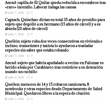
Ancud: capilla de El Quilar queda reducida a escombros tras
«raro» incendio. Labocar indaga las causas
julio 7, 2026
0
Caguach, Quinchao: dictan en total 35 años de presidio para
sujeto que degolló a su hermano (15 años de cárcel) y a su
abuela (20 años de cárcel)
julio 7, 2026
0
Quellón: sujeto roba dos veces consecutivas en vivienda e
incluso, transeúntes y taxista lo ayudaron a trasladar
especies sin saber que estaba robando
julio 7, 2026
0
Ancud: sujeto que habría apuñalado a vecino en Palomar es
herido a bala por Carabinero tras resistirse a su detención
usando un cuchillo
julio 4, 2026
0
Queilen: menores de 14 y 15 robaron camioneta, 8
notebooks y otras especies desde Departamento de Salud
Municipal. Quedaron libres a la espera de citación
julio 2, 2026
0