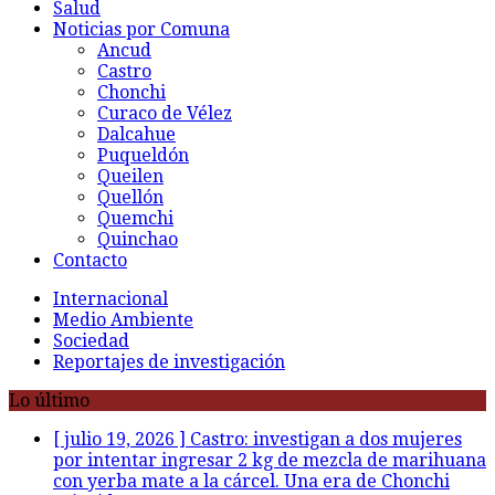
Salud
Noticias por Comuna
Ancud
Castro
Chonchi
Curaco de Vélez
Dalcahue
Puqueldón
Queilen
Quellón
Quemchi
Quinchao
Contacto
Internacional
Medio Ambiente
Sociedad
Reportajes de investigación
Lo último
[ julio 19, 2026 ]
Castro: investigan a dos mujeres
por intentar ingresar 2 kg de mezcla de marihuana
con yerba mate a la cárcel. Una era de Chonchi