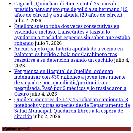
Caguach, Quinchao: dictan en total 35 años de
presidio para sujeto que degolló a su hermano (15
años de cárcel) y a su abuela (20 años de cárcel)
julio 7, 2026
Quellón: sujeto roba dos veces consecutivas en
vivienda e incluso, transeúntes y taxista lo
ayudaron a trasladar especies sin saber que estaba
robando
julio 7, 2026
Ancud: sujeto que habría apuñalado a vecino en
Palomar es herido a bala por Carabinero tras
resistirse a su detención usando un cuchillo
julio 4,
2026
Vergüenza en Hospital de Quellón: ordenan
indemnizar con $30 millones a joven tras muerte
de su padre por apendicitis/peritonitis no
pesquisada. Pasó por 5 médicos y lo trasladaron a
Castro
julio 4, 2026
Queilen: menores de 14 y 15 robaron camioneta, 8
notebooks y otras especies desde Departamento de
Salud Municipal. Quedaron libres a la espera de
citación
julio 2, 2026
¿Quiénes somos?