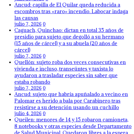
Ancud: capilla de El Quilar queda reducida a
escombros tras «raro» incendio. Labocar indaga
las causas
julio 7, 2026
0
Caguach, Quinchao: dictan en total 35 años de
presidio para sujeto que degolló a su hermano
(15 años de cárcel) y a su abuela (20 años de
cárcel)
julio 7, 2026
0
Quellón: sujeto roba dos veces consecutivas en
vivienda e incluso, transeúntes y taxista lo
ayudaron a trasladar especies sin saber que
estaba robando
julio 7, 2026
0
Ancud: sujeto que habría apuñalado a vecino en
Palomar es herido a bala por Carabinero tras
resistirse a su detención usando un cuchillo
julio 4, 2026
0
Queilen: menores de 14 y 15 robaron camioneta,
8 notebooks y otras especies desde Departamento
de Salud Municipal. Quedaron libres a la espera