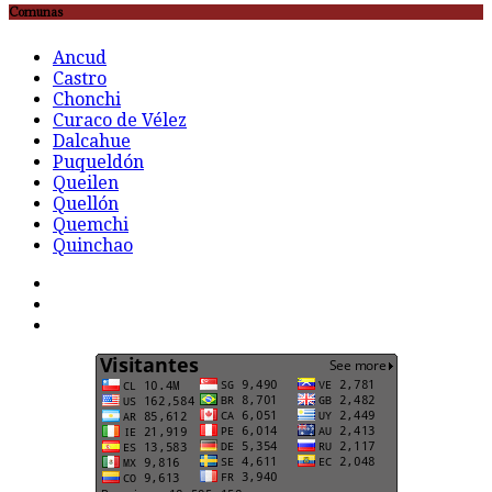
Comunas
Ancud
Castro
Chonchi
Curaco de Vélez
Dalcahue
Puqueldón
Queilen
Quellón
Quemchi
Quinchao
F
t
G