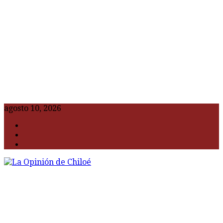
agosto 10, 2026
F
t
G