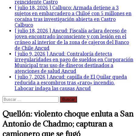
reincidente
Castro
[ julio 18, 2026 ]
Calbuco: Armada detiene a 3
sujetos en embarcadero a Chiloé con 5 millones en
cocaína tras investigación abierta en Castro
Calbuco
[ julio 18, 2026 ]
Ancud: Fiscalía aclara deceso de
joven encontrado inconsciente y con lesión en el
cráneo al interior de la zona de cajeros del Banco
de Chile
Ancud
[ julio 9, 2026 ]
Ancud: Contraloría detecta
irregularidades en pago de sueldos en Corporación
Municipal tras uso de dineros destinados a
atenciones de salud
Ancud
[ julio 7, 2026 ]
Ancud: capilla de El Quilar queda
reducida a escombros tras «raro» incendio.
Labocar indaga las causas
Ancud
Buscar:
Quellón: violento choque enluta a San
Antonio de Chadmo; capturan a
camionero que se fugó