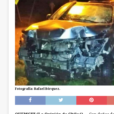
[ julio 18, 2026 ]
Ancud: Fiscalía aclara deceso 
de la zona de cajeros del Banco de Chile
ANC
Fotografía: Rafael Bórquez.