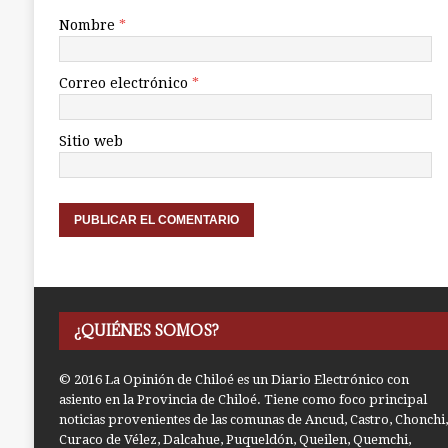
Nombre
*
Correo electrónico
*
Sitio web
¿QUIÉNES SOMOS?
© 2016 La Opinión de Chiloé es un Diario Electrónico con
asiento en la Provincia de Chiloé. Tiene como foco principal
noticias provenientes de las comunas de Ancud, Castro, Chonchi,
Curaco de Vélez, Dalcahue, Puqueldón, Queilen, Quemchi,