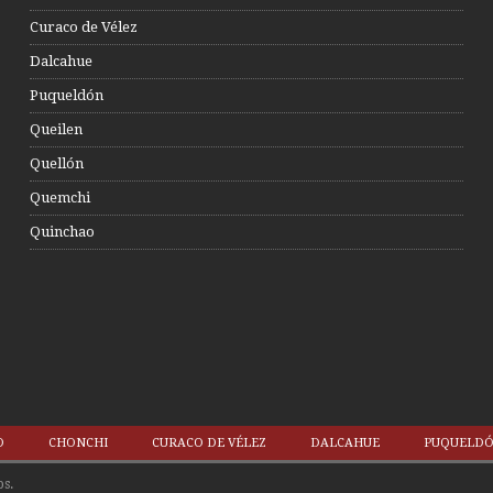
Curaco de Vélez
Dalcahue
Puqueldón
Queilen
Quellón
Quemchi
Quinchao
O
CHONCHI
CURACO DE VÉLEZ
DALCAHUE
PUQUELD
s.