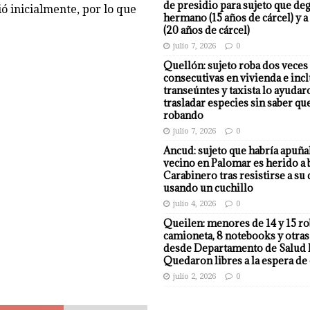
de presidio para sujeto que deg
ó inicialmente, por lo que
hermano (15 años de cárcel) y a
(20 años de cárcel)
julio 7, 2026
0
Quellón: sujeto roba dos veces
consecutivas en vivienda e incl
transeúntes y taxista lo ayudar
trasladar especies sin saber qu
robando
julio 7, 2026
0
Ancud: sujeto que habría apuña
vecino en Palomar es herido a 
Carabinero tras resistirse a su
usando un cuchillo
julio 4, 2026
0
Queilen: menores de 14 y 15 r
camioneta, 8 notebooks y otras
desde Departamento de Salud 
Quedaron libres a la espera de 
julio 2, 2026
0