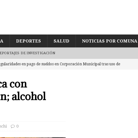
ÍA
DEPORTES
SALUD
NOTICIAS POR COMUNA
EPORTAJES DE INVESTIGACIÓN
egularidades en pago de sueldos en Corporación Municipal tras uso de
CUD
ca con
eda reducida a escombros tras «raro» incendio. Labocar indaga las
n; alcohol
eres por intentar ingresar 2 kg de mezcla de marihuana con yerba mate
CASTRO
chi
0
ujetos en embarcadero a Chiloé con 5 millones en cocaína tras