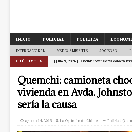
INICIO
POLICIAL
POLÍTICA
ECONOM
INTERNACIONAL
MEDIO AMBIENTE
SOCIEDAD
R
LO ÚLTIMO
[ julio 9, 2026 ]
Ancud: Contraloría detecta irr
dineros destinados a atenciones de salud
AN
Quemchi: camioneta cho
[ julio 7, 2026 ]
Ancud: capilla de El Quilar qu
vivienda en Avda. Johnsto
causas
ANCUD
sería la causa
[ julio 19, 2026 ]
Castro: investigan a dos muj
a la cárcel. Una era de Chonchi reincidente
agosto 14, 2019
La Opinión de Chiloé
Policial
,
Quem
[ julio 18, 2026 ]
Calbuco: Armada detiene a 3 s
investigación abierta en Castro
CALBUCO