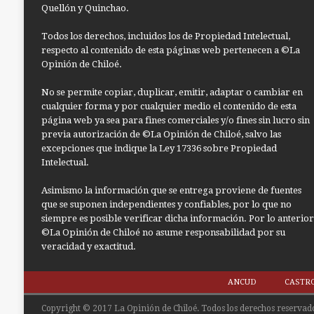
Quellón y Quinchao.
Todos los derechos, incluidos los de Propiedad Intelectual,
respecto al contenido de esta páginas web pertenecen a ©La
Opinión de Chiloé.
No se permite copiar, duplicar, emitir, adaptar o cambiar en
cualquier forma y por cualquier medio el contenido de esta
página web ya sea para fines comerciales y/o fines sin lucro sin
previa autorización de ©La Opinión de Chiloé, salvo las
excepciones que indique la Ley 17336 sobre Propiedad
Intelectual.
Asimismo la información que se entrega proviene de fuentes
que se suponen independientes y confiables, por lo que no
siempre es posible verificar dicha información. Por lo anterior
©La Opinión de Chiloé no asume responsabilidad por su
veracidad y exactitud.
ANCUD
CASTR
Copyright © 2017 La Opinión de Chiloé. Todos los derechos reservado