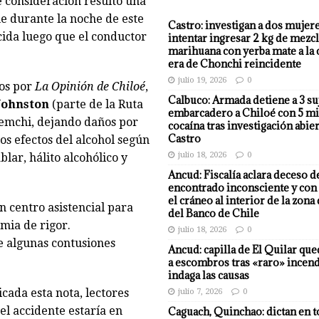
 consideración resultó una
e durante la noche de este
Castro: investigan a dos mujer
ida luego que el conductor
intentar ingresar 2 kg de mezcl
marihuana con yerba mate a la 
era de Chonchi reincidente
julio 19, 2026
0
os por
La Opinión de Chiloé
,
Calbuco: Armada detiene a 3 su
Johnston
(parte de la Ruta
embarcadero a Chiloé con 5 mi
uemchi, dejando daños por
cocaína tras investigación abier
Castro
os efectos del alcohol según
julio 18, 2026
0
lar, hálito alcohólico y
Ancud: Fiscalía aclara deceso d
encontrado inconsciente y con 
el cráneo al interior de la zona
n centro asistencial para
del Banco de Chile
mia de rigor.
julio 18, 2026
0
e algunas contusiones
Ancud: capilla de El Quilar qu
a escombros tras «raro» incend
indaga las causas
cada esta nota, lectores
julio 7, 2026
0
el accidente estaría en
Caguach, Quinchao: dictan en t