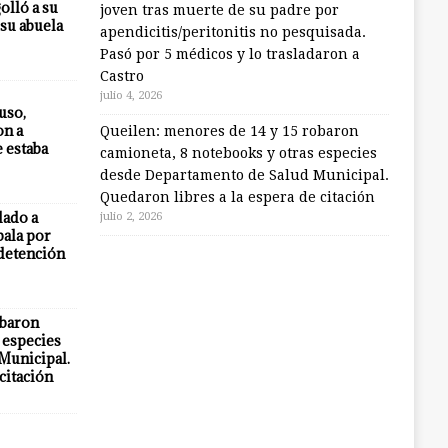
olló a su
joven tras muerte de su padre por
 su abuela
apendicitis/peritonitis no pesquisada.
Pasó por 5 médicos y lo trasladaron a
Castro
julio 4, 2026
uso,
on a
Queilen: menores de 14 y 15 robaron
e estaba
camioneta, 8 notebooks y otras especies
desde Departamento de Salud Municipal.
Quedaron libres a la espera de citación
lado a
julio 2, 2026
bala por
 detención
obaron
 especies
Municipal.
citación