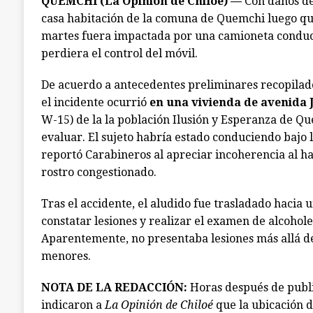
QUEMCHI (La Opinión de Chiloé) —
Con daños de
casa habitación de la comuna de Quemchi luego qu
martes fuera impactada por una camioneta conduc
perdiera el control del móvil.
De acuerdo a antecedentes preliminares recopilad
el incidente ocurrió
en una vivienda de avenida 
W-15) de la la población Ilusión y Esperanza de Q
evaluar. El sujeto habría estado conduciendo bajo l
reportó Carabineros al apreciar incoherencia al hab
rostro congestionado.
Tras el accidente, el aludido fue trasladado hacia u
constatar lesiones y realizar el examen de alcohole
Aparentemente, no presentaba lesiones más allá d
menores.
NOTA DE LA REDACCIÓN:
Horas después de publi
indicaron a
La Opinión de Chiloé
que la ubicación d