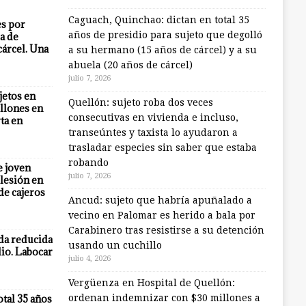
Caguach, Quinchao: dictan en total 35
es por
años de presidio para sujeto que degolló
a de
cárcel. Una
a su hermano (15 años de cárcel) y a su
abuela (20 años de cárcel)
julio 7, 2026
jetos en
Quellón: sujeto roba dos veces
llones en
consecutivas en vivienda e incluso,
ta en
transeúntes y taxista lo ayudaron a
trasladar especies sin saber que estaba
robando
e joven
julio 7, 2026
lesión en
 de cajeros
Ancud: sujeto que habría apuñalado a
vecino en Palomar es herido a bala por
Carabinero tras resistirse a su detención
eda reducida
usando un cuchillo
io. Labocar
julio 4, 2026
Vergüenza en Hospital de Quellón:
otal 35 años
ordenan indemnizar con $30 millones a