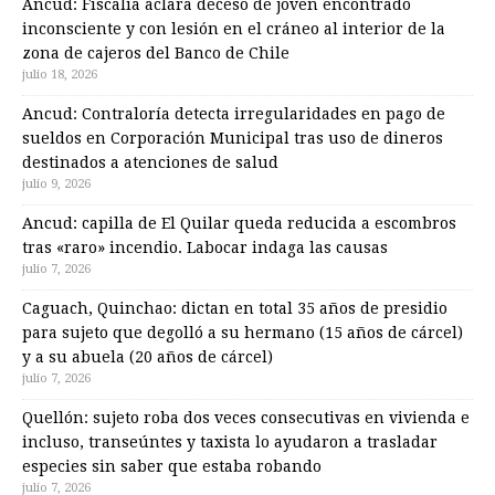
Ancud: Fiscalía aclara deceso de joven encontrado
inconsciente y con lesión en el cráneo al interior de la
zona de cajeros del Banco de Chile
julio 18, 2026
Ancud: Contraloría detecta irregularidades en pago de
sueldos en Corporación Municipal tras uso de dineros
destinados a atenciones de salud
julio 9, 2026
Ancud: capilla de El Quilar queda reducida a escombros
tras «raro» incendio. Labocar indaga las causas
julio 7, 2026
Caguach, Quinchao: dictan en total 35 años de presidio
para sujeto que degolló a su hermano (15 años de cárcel)
y a su abuela (20 años de cárcel)
julio 7, 2026
Quellón: sujeto roba dos veces consecutivas en vivienda e
incluso, transeúntes y taxista lo ayudaron a trasladar
especies sin saber que estaba robando
julio 7, 2026