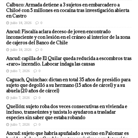
Calbuco: Armada detiene a 3 sujetos en embarcadero a
Chiloé con 5 millones en cocaína tras investigación abierta
en Castro
julio 18, 2026
0
Ancud: Fiscalía aclara deceso de joven encontrado
inconsciente y con lesión en el cráneo al interior de la zona
de cajeros del Banco de Chile
julio 18, 2026
0
Ancud: capilla de El Quilar queda reducida a escombros tras
«raro» incendio. Labocar indaga las causas
julio 7, 2026
0
Caguach, Quinchao: dictan en total 35 años de presidio para
sujeto que degolló a su hermano (15 años de cárcel) y a su
abuela (20 años de cárcel)
julio 7, 2026
0
Quellón: sujeto roba dos veces consecutivas en vivienda e
incluso, transeúntes y taxista lo ayudaron a trasladar
especies sin saber que estaba robando
julio 7, 2026
0
Ancud: sujeto que habría apuñalado a vecino en Palomar es