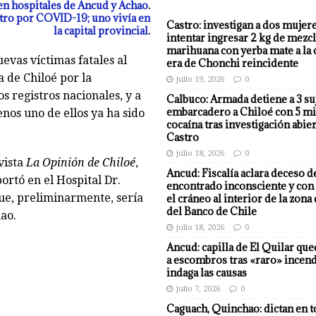
n hospitales de Ancud y Achao
.
ro por COVID-19; uno vivía en
Castro: investigan a dos mujer
la capital provincial
.
intentar ingresar 2 kg de mezcl
marihuana con yerba mate a la 
evas víctimas fatales al
era de Chonchi reincidente
a de Chiloé por la
julio 19, 2026
0
 registros nacionales, y a
Calbuco: Armada detiene a 3 su
embarcadero a Chiloé con 5 mi
enos uno de ellos ya ha sido
cocaína tras investigación abier
Castro
julio 18, 2026
0
vista
La Opinión de Chiloé
,
Ancud: Fiscalía aclara deceso d
ortó en el Hospital Dr.
encontrado inconsciente y con 
que, preliminarmente, sería
el cráneo al interior de la zona
del Banco de Chile
ao.
julio 18, 2026
0
Ancud: capilla de El Quilar qu
a escombros tras «raro» incend
indaga las causas
julio 7, 2026
0
Caguach, Quinchao: dictan en t