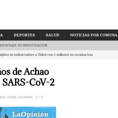
ÍA
DEPORTES
SALUD
NOTICIAS POR COMUNA
EPORTAJES DE INVESTIGACIÓN
ujetos en embarcadero a Chiloé con 5 millones en cocaína tras
ños de Achao
de joven encontrado inconsciente y con lesión en el cráneo al interior
r SARS-CoV-2
UD
egularidades en pago de sueldos en Corporación Municipal tras uso de
hao
,
Salud
,
Sociedad
0
CUD
eda reducida a escombros tras «raro» incendio. Labocar indaga las