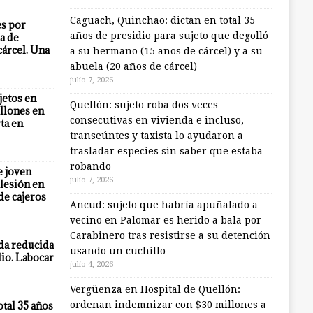
Caguach, Quinchao: dictan en total 35
es por
años de presidio para sujeto que degolló
a de
cárcel. Una
a su hermano (15 años de cárcel) y a su
abuela (20 años de cárcel)
julio 7, 2026
jetos en
Quellón: sujeto roba dos veces
llones en
consecutivas en vivienda e incluso,
ta en
transeúntes y taxista lo ayudaron a
trasladar especies sin saber que estaba
robando
e joven
julio 7, 2026
lesión en
 de cajeros
Ancud: sujeto que habría apuñalado a
vecino en Palomar es herido a bala por
Carabinero tras resistirse a su detención
eda reducida
usando un cuchillo
io. Labocar
julio 4, 2026
Vergüenza en Hospital de Quellón:
otal 35 años
ordenan indemnizar con $30 millones a