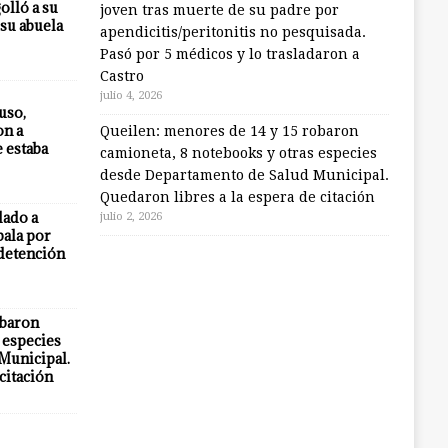
olló a su
joven tras muerte de su padre por
 su abuela
apendicitis/peritonitis no pesquisada.
Pasó por 5 médicos y lo trasladaron a
Castro
julio 4, 2026
uso,
on a
Queilen: menores de 14 y 15 robaron
e estaba
camioneta, 8 notebooks y otras especies
desde Departamento de Salud Municipal.
Quedaron libres a la espera de citación
lado a
julio 2, 2026
bala por
 detención
obaron
 especies
Municipal.
citación