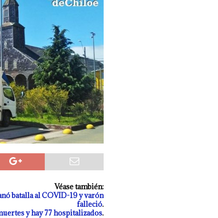
eres por intentar ingresar 2 kg de mezcla de marihuana con yerba mate
CASTRO
Véase también:
ganó batalla al COVID-19 y varón
falleció
.
ertes y hay 77 hospitalizados
.