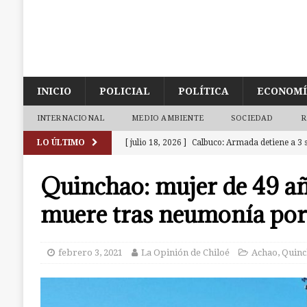
INICIO
POLICIAL
POLÍTICA
ECONOM
INTERNACIONAL
MEDIO AMBIENTE
SOCIEDAD
R
LO ÚLTIMO
[ julio 18, 2026 ]
Calbuco: Armada detiene a 3 s
investigación abierta en Castro
CALBUCO
Quinchao: mujer de 49 a
[ julio 18, 2026 ]
Ancud: Fiscalía aclara deceso 
muere tras neumonía po
de la zona de cajeros del Banco de Chile
ANC
[ julio 9, 2026 ]
Ancud: Contraloría detecta irr
febrero 3, 2021
La Opinión de Chiloé
Achao
,
Quinc
dineros destinados a atenciones de salud
AN
[ julio 7, 2026 ]
Ancud: capilla de El Quilar qu
causas
ANCUD