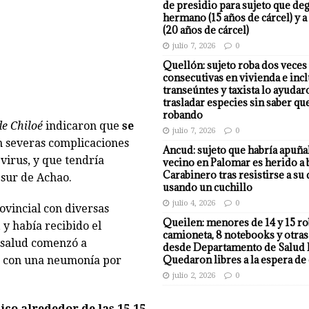
de presidio para sujeto que deg
hermano (15 años de cárcel) y a
(20 años de cárcel)
julio 7, 2026
0
Quellón: sujeto roba dos veces
consecutivas en vivienda e incl
transeúntes y taxista lo ayudar
trasladar especies sin saber qu
robando
e Chiloé
indicaron que
se
julio 7, 2026
0
n severas complicaciones
Ancud: sujeto que habría apuña
virus, y que tendría
vecino en Palomar es herido a 
Carabinero tras resistirse a su
 sur de Achao.
usando un cuchillo
julio 4, 2026
0
ovincial con diversas
Queilen: menores de 14 y 15 r
 y había recibido el
camioneta, 8 notebooks y otras
u salud comenzó a
desde Departamento de Salud 
Quedaron libres a la espera de 
e con una neumonía por
julio 2, 2026
0
co alrededor de las 15.15