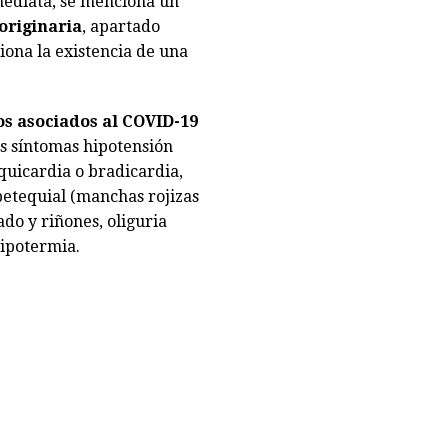
mediata, se menciona un
originaria
, apartado
iona la existencia de una
os asociados al COVID-19
os síntomas hipotensión
aquicardia o bradicardia,
petequial (manchas rojizas
ado y riñones, oliguria
hipotermia.