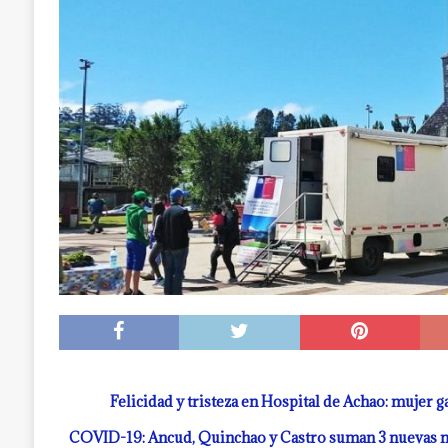
[ julio 19, 2026 ]
Castro: investigan a dos muj
a la cárcel. Una era de Chonchi reincidente
Felicidad y tristeza en Hospital de Achao: mujer 
COVID-19: Ancud, Quinchao y Castro suman 3 nuevas mu