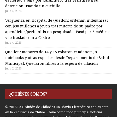
es herido a bala por Carabinero tras resistirse a su
detención usando un cuchillo
julio 4, 2026
Vergüenza en Hospital de Quellón: ordenan indemnizar
con $30 millones a joven tras muerte de su padre por
apendicitis/peritonitis no pesquisada. Pasó por 5 médicos
y lo trasladaron a Castro
julio 4, 2026
Queilen: menores de 14 y 15 robaron camioneta, 8
notebooks y otras especies desde Departamento de Salud
Municipal. Quedaron libres a la espera de citación
julio 2, 2026
¿QUIÉNES SOMOS?
© 2016 La Opinión de Chiloé es un Diario Electrónico con asiento
en la Provincia de Chiloé. Tiene como foco principal noticias