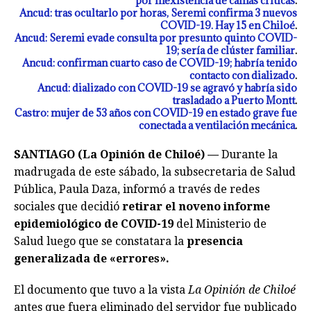
por inexistencia de camas críticas
.
Ancud: tras ocultarlo por horas, Seremi confirma 3 nuevos
COVID-19. Hay 15 en Chiloé
.
Ancud: Seremi evade consulta por presunto quinto COVID-
19; sería de clúster familiar
.
Ancud: confirman cuarto caso de COVID-19; habría tenido
contacto con dializado
.
Ancud: dializado con COVID-19 se agravó y habría sido
trasladado a Puerto Montt
.
Castro: mujer de 53 años con COVID-19 en estado grave fue
conectada a ventilación mecánica
.
SANTIAGO (La Opinión de Chiloé) —
Durante la
madrugada de este sábado, la subsecretaria de Salud
Pública, Paula Daza, informó a través de redes
sociales que decidió
retirar el noveno informe
epidemiológico de COVID-19
del Ministerio de
Salud luego que se constatara la
presencia
generalizada de «errores».
El documento que tuvo a la vista
La Opinión de Chiloé
antes que fuera eliminado del servidor fue publicado