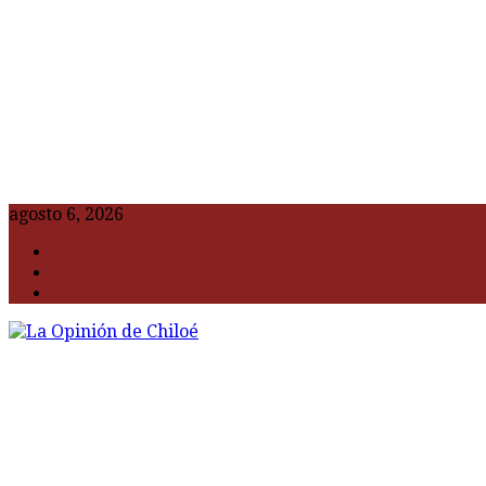
agosto 6, 2026
F
t
G