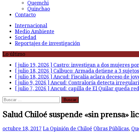
Quemchi
Quinchao
Contacto
Internacional
Medio Ambiente
Sociedad
Reportajes de investigación
Lo último
[ julio 19, 2026 ]
Castro: investigan a dos mujeres po
[ julio 18, 2026 ]
Calbuco: Armada detiene a 3 sujetos
[ julio 18, 2026 ]
Ancud: Fiscalía aclara deceso de jov
[ julio 9, 2026 ]
Ancud: Contraloría detecta irregular
[ julio 7, 2026 ]
Ancud: capilla de El Quilar queda re
Buscar:
Salud Chiloé suspende «sin prensa» lic
octubre 18, 2017
La Opinión de Chiloé
Obras Públicas
,
Qu