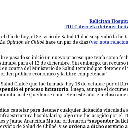
Relicitan Hospit
TDLC decreta detener licit
l día de hoy, el Servicio de Salud Chiloé suspendió la lici
La Opinión de Chiloé
hace un par de días (
ver nota relacio
ctubre pasado se inició un nuevo proceso que tenía como fec
stimaba para el 12 de diciembre. Sin embargo, un recurso 
C en contra del Ministerio de Salud terminó por detener e
l orden público económico y la libre competencia”.
Salud Chiloé que fue firmada hoy 18 de octubre por el Direc
spendió el proceso licitatorio
. Luego, aunque el document
omunitario de Queilen se concreten este año, e incluso am
ida cautelar para detener cualquier licitación vinculada a
nfraestructura hospitalaria), algo que fue acogido por el T
les y Jaime Arancibia Mattar ordenaron “
suspender la lic
ervicio de Salud de Chiloé, y
se ordena a dicho servicio 