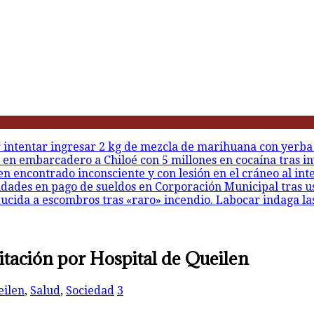
r intentar ingresar 2 kg de mezcla de marihuana con yerba
 en embarcadero a Chiloé con 5 millones en cocaína tras in
en encontrado inconsciente y con lesión en el cráneo al int
idades en pago de sueldos en Corporación Municipal tras u
ducida a escombros tras «raro» incendio. Labocar indaga la
itación por Hospital de Queilen
eilen
,
Salud
,
Sociedad
3