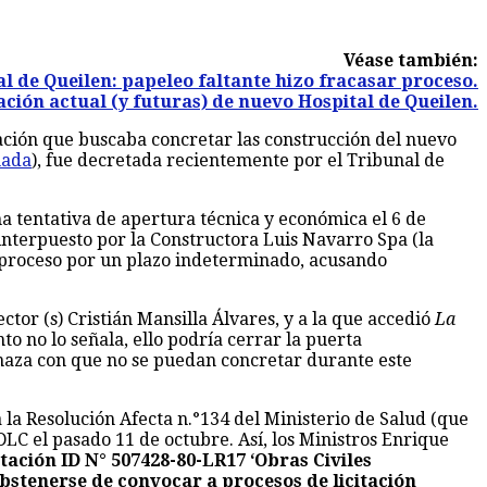
Véase también:
al de Queilen: papeleo faltante hizo fracasar proceso.
ación actual (y futuras) de nuevo Hospital de Queilen.
tación que buscaba concretar las construcción del nuevo
nada
), fue decretada recientemente por el Tribunal de
ha tentativa de apertura técnica y económica el 6 de
interpuesto por la Constructora Luis Navarro Spa (la
l proceso por un plazo indeterminado, acusando
tor (s) Cristián Mansilla Álvares, y a la que accedió
La
o no lo señala, ello podría cerrar la puerta
enaza con que no se puedan concretar durante este
 la Resolución Afecta n.°134 del Ministerio de Salud (que
DLC el pasado 11 de octubre. Así, los Ministros Enrique
itación ID N° 507428-80-LR17 ‘Obras Civiles
abstenerse de convocar a procesos de licitación