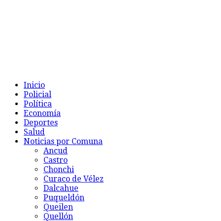
Inicio
Policial
Política
Economía
Deportes
Salud
Noticias por Comuna
Ancud
Castro
Chonchi
Curaco de Vélez
Dalcahue
Puqueldón
Queilen
Quellón