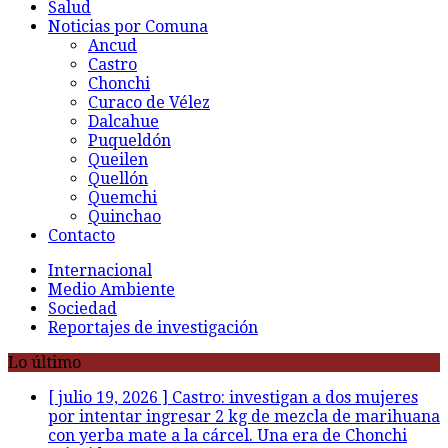
Salud
Noticias por Comuna
Ancud
Castro
Chonchi
Curaco de Vélez
Dalcahue
Puqueldón
Queilen
Quellón
Quemchi
Quinchao
Contacto
Internacional
Medio Ambiente
Sociedad
Reportajes de investigación
Lo último
[ julio 19, 2026 ]
Castro: investigan a dos mujeres
por intentar ingresar 2 kg de mezcla de marihuana
con yerba mate a la cárcel. Una era de Chonchi