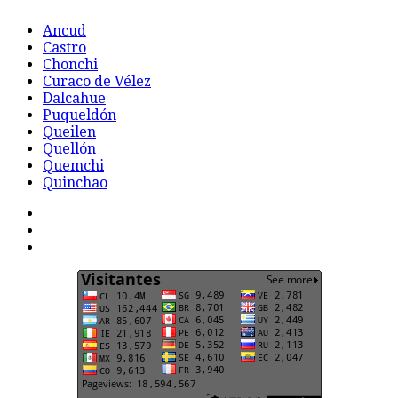
Ancud
Castro
Chonchi
Curaco de Vélez
Dalcahue
Puqueldón
Queilen
Quellón
Quemchi
Quinchao
F
t
G