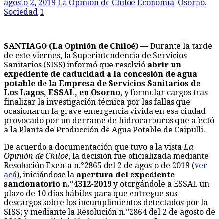
agosto 2, 2019
La Opinión de Chiloé
Economía
,
Osorno
,
Sociedad
1
SANTIAGO (La Opinión de Chiloé) —
Durante la tarde
de este viernes, la Superintendencia de Servicios
Sanitarios (SISS) informó que resolvió
abrir un
expediente de caducidad a la concesión de agua
potable de la Empresa de Servicios Sanitarios de
Los Lagos, ESSAL, en Osorno
, y formular cargos tras
finalizar la investigación técnica por las fallas que
ocasionaron la grave emergencia vivida en esa ciudad
provocado por un derrame de hidrocarburos que afectó
a la Planta de Producción de Agua Potable de Caipulli.
De acuerdo a documentación que tuvo a la vista
La
Opinión de Chiloé
, la decisión fue oficializada mediante
Resolución Exenta n.°2865 del 2 de agosto de 2019 (
ver
acá
), iniciándose la
apertura del expediente
sancionatorio n.°4312-2019
y otorgándole a ESSAL un
plazo de 10 días hábiles para que entregue sus
descargos sobre los incumplimientos detectados por la
SISS; y mediante la Resolución n.°2864 del 2 de agosto de