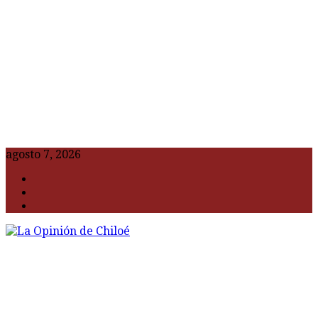
agosto 7, 2026
F
t
G