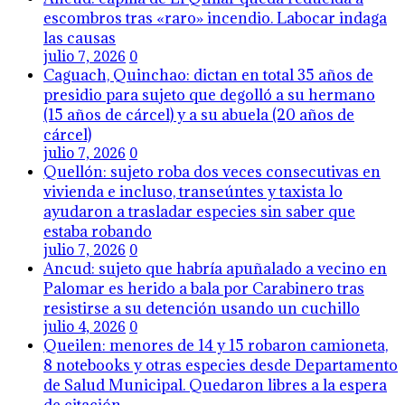
escombros tras «raro» incendio. Labocar indaga
las causas
julio 7, 2026
0
Caguach, Quinchao: dictan en total 35 años de
presidio para sujeto que degolló a su hermano
(15 años de cárcel) y a su abuela (20 años de
cárcel)
julio 7, 2026
0
Quellón: sujeto roba dos veces consecutivas en
vivienda e incluso, transeúntes y taxista lo
ayudaron a trasladar especies sin saber que
estaba robando
julio 7, 2026
0
Ancud: sujeto que habría apuñalado a vecino en
Palomar es herido a bala por Carabinero tras
resistirse a su detención usando un cuchillo
julio 4, 2026
0
Queilen: menores de 14 y 15 robaron camioneta,
8 notebooks y otras especies desde Departamento
de Salud Municipal. Quedaron libres a la espera
de citación