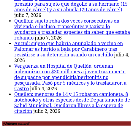
presidio para sujeto que degolló a su hermano (15
años de cárcel) y a su abuela (20 años de cárcel)
julio 7, 2026
Quellón: sujeto roba dos veces consecutivas en
vivienda e incluso, transeúntes y taxista lo
ayudaron a trasladar especies sin saber que estaba
robando
julio 7, 2026
Ancud: sujeto que habría apuñalado a vecino en
Palomar es herido a bala por Carabinero tras
resistirse a su detención usando un cuchillo
julio 4,
2026
Vergüenza en Hospital de Quellón: ordenan
indemnizar con $30 millones a joven tras muerte
de su padre por apendicitis/peritonitis no
pesquisada. Pasó por 5 médicos y lo trasladaron a
Castro
julio 4, 2026
Queilen: menores de 14 y 15 robaron camioneta, 8
notebooks y otras especies desde Departamento de
Salud Municipal. Quedaron libres a la espera de
citación
julio 2, 2026
¿Quiénes somos?