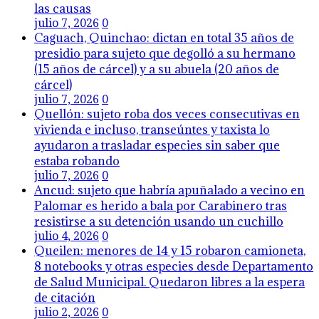
las causas
julio 7, 2026
0
Caguach, Quinchao: dictan en total 35 años de
presidio para sujeto que degolló a su hermano
(15 años de cárcel) y a su abuela (20 años de
cárcel)
julio 7, 2026
0
Quellón: sujeto roba dos veces consecutivas en
vivienda e incluso, transeúntes y taxista lo
ayudaron a trasladar especies sin saber que
estaba robando
julio 7, 2026
0
Ancud: sujeto que habría apuñalado a vecino en
Palomar es herido a bala por Carabinero tras
resistirse a su detención usando un cuchillo
julio 4, 2026
0
Queilen: menores de 14 y 15 robaron camioneta,
8 notebooks y otras especies desde Departamento
de Salud Municipal. Quedaron libres a la espera
de citación
julio 2, 2026
0