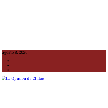
agosto 8, 2026
F
t
G