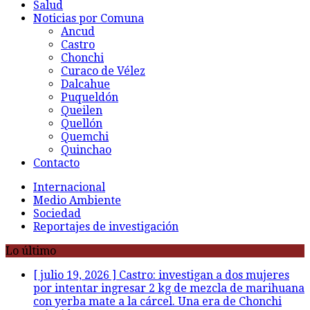
Salud
Noticias por Comuna
Ancud
Castro
Chonchi
Curaco de Vélez
Dalcahue
Puqueldón
Queilen
Quellón
Quemchi
Quinchao
Contacto
Internacional
Medio Ambiente
Sociedad
Reportajes de investigación
Lo último
[ julio 19, 2026 ]
Castro: investigan a dos mujeres
por intentar ingresar 2 kg de mezcla de marihuana
con yerba mate a la cárcel. Una era de Chonchi