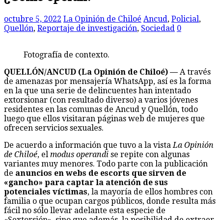
octubre 5, 2022
La Opinión de Chiloé
Ancud
,
Policial
,
Quellón
,
Reportaje de investigación
,
Sociedad
0
Fotografía de contexto.
QUELLÓN/ANCUD (La Opinión de Chiloé) —
A través
de amenazas por mensajería WhatsApp, así es la forma
en la que una serie de delincuentes han intentado
extorsionar (con resultado diverso) a varios jóvenes
residentes en las comunas de Ancud y Quellón, todo
luego que ellos visitaran páginas web de mujeres que
ofrecen servicios sexuales.
De acuerdo a información que tuvo a la vista
La Opinión
de Chiloé
, el
modus operandi
se repite con algunas
variantes muy menores. Todo parte con la publicación
de
anuncios en webs de escorts que sirven de
«gancho» para captar la atención de sus
potenciales víctimas
, la mayoría de ellos hombres con
familia o que ocupan cargos públicos, donde resulta más
fácil no sólo llevar adelante esta especie de
«Sextorsión», sino que además, la posibilidad de extraer