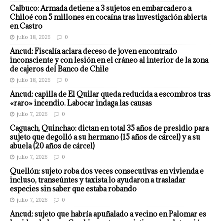
Calbuco: Armada detiene a 3 sujetos en embarcadero a
Chiloé con 5 millones en cocaína tras investigación abierta
en Castro
julio 18, 2026
0
Ancud: Fiscalía aclara deceso de joven encontrado
inconsciente y con lesión en el cráneo al interior de la zona
de cajeros del Banco de Chile
julio 18, 2026
0
Ancud: capilla de El Quilar queda reducida a escombros tras
«raro» incendio. Labocar indaga las causas
julio 7, 2026
0
Caguach, Quinchao: dictan en total 35 años de presidio para
sujeto que degolló a su hermano (15 años de cárcel) y a su
abuela (20 años de cárcel)
julio 7, 2026
0
Quellón: sujeto roba dos veces consecutivas en vivienda e
incluso, transeúntes y taxista lo ayudaron a trasladar
especies sin saber que estaba robando
julio 7, 2026
0
Ancud: sujeto que habría apuñalado a vecino en Palomar es