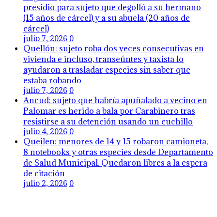
presidio para sujeto que degolló a su hermano
(15 años de cárcel) y a su abuela (20 años de
cárcel)
julio 7, 2026
0
Quellón: sujeto roba dos veces consecutivas en
vivienda e incluso, transeúntes y taxista lo
ayudaron a trasladar especies sin saber que
estaba robando
julio 7, 2026
0
Ancud: sujeto que habría apuñalado a vecino en
Palomar es herido a bala por Carabinero tras
resistirse a su detención usando un cuchillo
julio 4, 2026
0
Queilen: menores de 14 y 15 robaron camioneta,
8 notebooks y otras especies desde Departamento
de Salud Municipal. Quedaron libres a la espera
de citación
julio 2, 2026
0