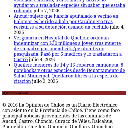
ayudaron a trasladar especies sin saber que estaba
robando
julio 7, 2026
Ancud: sujeto que habría apuñalado a vecino en
Palomar es herido a bala por Carabinero tras
resistirse a su detención usando un cuchillo
julio 4,
2026
Vergüenza en Hospital de Quellón: ordenan
indemnizar con $30 millones a joven tras muerte
de su padre por apendicitis/peritonitis no
pesquisada. Pasó por 5 médicos y lo trasladaron a
Castro
julio 4, 2026
Queilen: menores de 14 y 15 robaron camioneta, 8
notebooks y otras especies desde Departamento de
Salud Municipal. Quedaron libres a la espera de
citación
julio 2, 2026
¿Quiénes somos?
© 2016 La Opinión de Chiloé es un Diario Electrónico
con asiento en la Provincia de Chiloé. Tiene como foco
principal noticias provenientes de las comunas de
Ancud, Castro, Chonchi, Curaco de Vélez, Dalcahue,
Puqueldón, Queilen, Quemchi, Quellón y Quinchao.