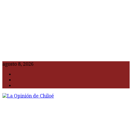
agosto 8, 2026
F
t
G