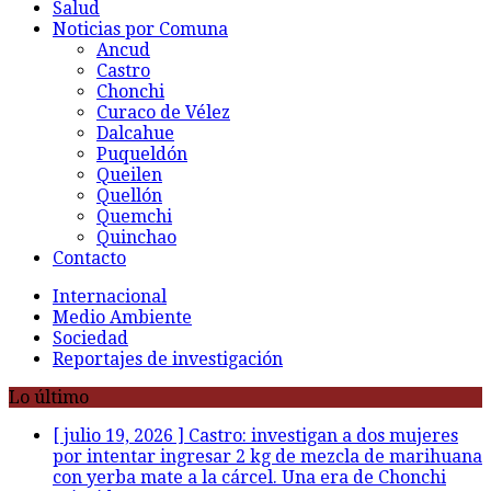
Salud
Noticias por Comuna
Ancud
Castro
Chonchi
Curaco de Vélez
Dalcahue
Puqueldón
Queilen
Quellón
Quemchi
Quinchao
Contacto
Internacional
Medio Ambiente
Sociedad
Reportajes de investigación
Lo último
[ julio 19, 2026 ]
Castro: investigan a dos mujeres
por intentar ingresar 2 kg de mezcla de marihuana
con yerba mate a la cárcel. Una era de Chonchi