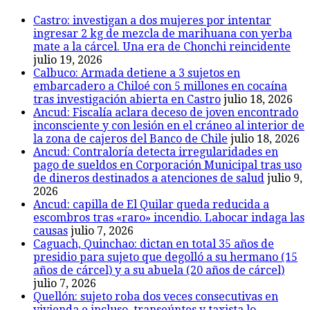
Castro: investigan a dos mujeres por intentar
ingresar 2 kg de mezcla de marihuana con yerba
mate a la cárcel. Una era de Chonchi reincidente
julio 19, 2026
Calbuco: Armada detiene a 3 sujetos en
embarcadero a Chiloé con 5 millones en cocaína
tras investigación abierta en Castro
julio 18, 2026
Ancud: Fiscalía aclara deceso de joven encontrado
inconsciente y con lesión en el cráneo al interior de
la zona de cajeros del Banco de Chile
julio 18, 2026
Ancud: Contraloría detecta irregularidades en
pago de sueldos en Corporación Municipal tras uso
de dineros destinados a atenciones de salud
julio 9,
2026
Ancud: capilla de El Quilar queda reducida a
escombros tras «raro» incendio. Labocar indaga las
causas
julio 7, 2026
Caguach, Quinchao: dictan en total 35 años de
presidio para sujeto que degolló a su hermano (15
años de cárcel) y a su abuela (20 años de cárcel)
julio 7, 2026
Quellón: sujeto roba dos veces consecutivas en
vivienda e incluso, transeúntes y taxista lo