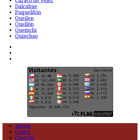
Curaco de Vélez
Dalcahue
Puqueldón
Queilen
Quellón
Quemchi
Quinchao
F
t
G
Ancud
Castro
Chonchi