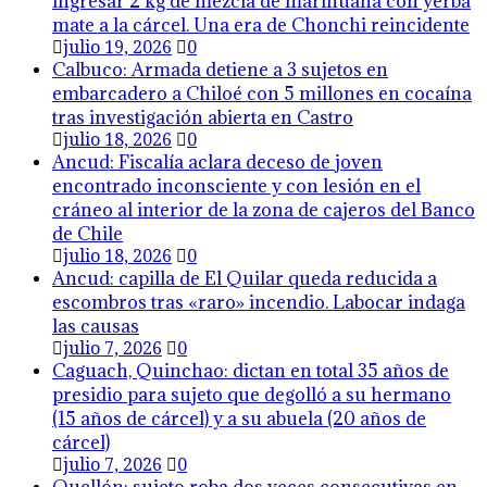
ingresar 2 kg de mezcla de marihuana con yerba
mate a la cárcel. Una era de Chonchi reincidente
julio 19, 2026
0
Calbuco: Armada detiene a 3 sujetos en
embarcadero a Chiloé con 5 millones en cocaína
tras investigación abierta en Castro
julio 18, 2026
0
Ancud: Fiscalía aclara deceso de joven
encontrado inconsciente y con lesión en el
cráneo al interior de la zona de cajeros del Banco
de Chile
julio 18, 2026
0
Ancud: capilla de El Quilar queda reducida a
escombros tras «raro» incendio. Labocar indaga
las causas
julio 7, 2026
0
Caguach, Quinchao: dictan en total 35 años de
presidio para sujeto que degolló a su hermano
(15 años de cárcel) y a su abuela (20 años de
cárcel)
julio 7, 2026
0