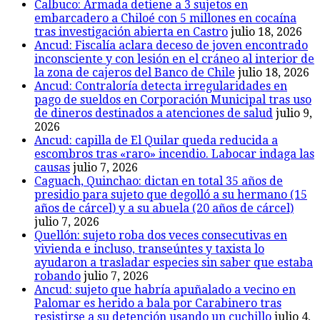
Calbuco: Armada detiene a 3 sujetos en
embarcadero a Chiloé con 5 millones en cocaína
tras investigación abierta en Castro
julio 18, 2026
Ancud: Fiscalía aclara deceso de joven encontrado
inconsciente y con lesión en el cráneo al interior de
la zona de cajeros del Banco de Chile
julio 18, 2026
Ancud: Contraloría detecta irregularidades en
pago de sueldos en Corporación Municipal tras uso
de dineros destinados a atenciones de salud
julio 9,
2026
Ancud: capilla de El Quilar queda reducida a
escombros tras «raro» incendio. Labocar indaga las
causas
julio 7, 2026
Caguach, Quinchao: dictan en total 35 años de
presidio para sujeto que degolló a su hermano (15
años de cárcel) y a su abuela (20 años de cárcel)
julio 7, 2026
Quellón: sujeto roba dos veces consecutivas en
vivienda e incluso, transeúntes y taxista lo
ayudaron a trasladar especies sin saber que estaba
robando
julio 7, 2026
Ancud: sujeto que habría apuñalado a vecino en
Palomar es herido a bala por Carabinero tras
resistirse a su detención usando un cuchillo
julio 4,