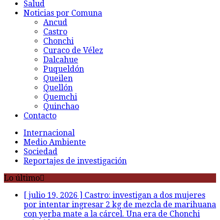
Salud
Noticias por Comuna
Ancud
Castro
Chonchi
Curaco de Vélez
Dalcahue
Puqueldón
Queilen
Quellón
Quemchi
Quinchao
Contacto
Internacional
Medio Ambiente
Sociedad
Reportajes de investigación
Lo último
[ julio 19, 2026 ]
Castro: investigan a dos mujeres
por intentar ingresar 2 kg de mezcla de marihuana
con yerba mate a la cárcel. Una era de Chonchi