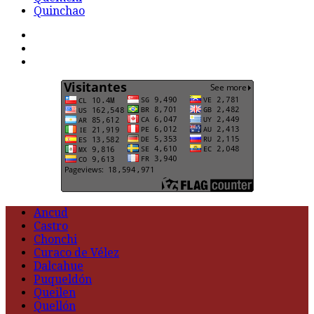
Quinchao
F
t
G
Ancud
Castro
Chonchi
Curaco de Vélez
Dalcahue
Puqueldón
Queilen
Quellón