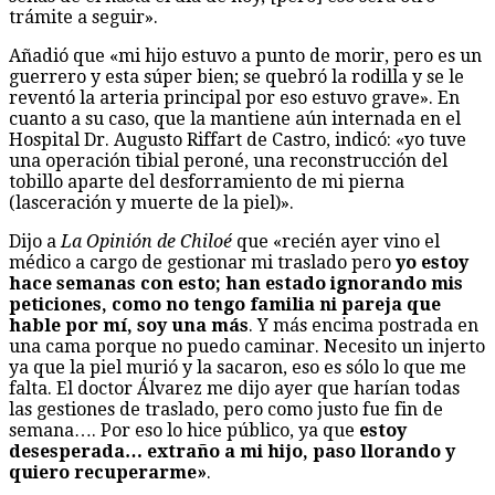
trámite a seguir».
Añadió que «mi hijo estuvo a punto de morir, pero es un
guerrero y esta súper bien; se quebró la rodilla y se le
reventó la arteria principal por eso estuvo grave». En
cuanto a su caso, que la mantiene aún internada en el
Hospital Dr. Augusto Riffart de Castro, indicó: «yo tuve
una operación tibial peroné, una reconstrucción del
tobillo aparte del desforramiento de mi pierna
(lasceración y muerte de la piel)».
Dijo a
La Opinión de Chiloé
que «recién ayer vino el
médico a cargo de gestionar mi traslado pero
yo estoy
hace semanas con esto; han estado ignorando mis
peticiones, como no tengo familia ni pareja que
hable por mí, soy una más
. Y más encima postrada en
una cama porque no puedo caminar. Necesito un injerto
ya que la piel murió y la sacaron, eso es sólo lo que me
falta. El doctor Álvarez me dijo ayer que harían todas
las gestiones de traslado, pero como justo fue fin de
semana…. Por eso lo hice público, ya que
estoy
desesperada… extraño a mi hijo, paso llorando y
quiero recuperarme»
.