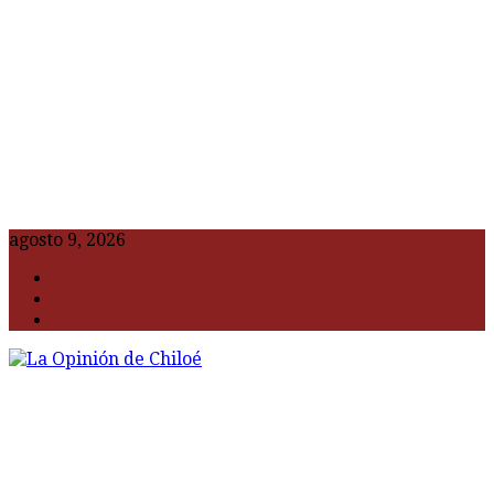
agosto 9, 2026
F
t
G