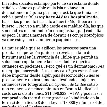
En redes sociales estampó parte de su reclamo donde
señaló: «cómo es posible en la isla no haya un
dermatomo (máquina para injertos), la que tenían se
echó a perder [y]
estoy hace 44 días hospitalizada
,
hace días pidiendo traslado a Puerto Montt para mi
injerto… No veo a mi hijo desde ese maldito día, las que
son madres me entenderán mi angustia [que] cada día
es peor, la única manera de dormir es con psicotrópicos
ya que estoy con tratamiento psquiátrico».
La mujer pide que se agilicen los procesos para una
pronta recuperación junto con revelar la falta de
instrumental en la Provincia de Chiloé que permitan
solucionar rápidamente la necesidad de injertos
cutáneos en pacientes. ¿Pero qué es un dermatomo? ¿es
un equipo inaccesible? ¿es muy caro? ¿es escaso? ¿se
debe importar desde algún país desconocido? Pues es
precisamente un instrumental destinado a injertos
cutáneos (ver fotografía);
La Opinión de Chiloé
cotizó
uno en menos de cinco minutos en Braun Medical, el
costo sería de al menos $11.698.832.- + IVA y podría ser
comprado vía trato directo gracias a lo indicado en la
letra c) del artículo 8 de la Ley n.°19.886 y número 3 del