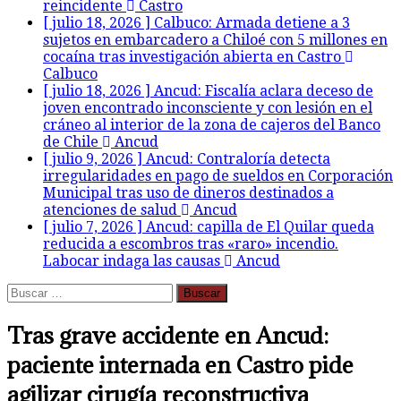
reincidente
Castro
[ julio 18, 2026 ]
Calbuco: Armada detiene a 3
sujetos en embarcadero a Chiloé con 5 millones en
cocaína tras investigación abierta en Castro
Calbuco
[ julio 18, 2026 ]
Ancud: Fiscalía aclara deceso de
joven encontrado inconsciente y con lesión en el
cráneo al interior de la zona de cajeros del Banco
de Chile
Ancud
[ julio 9, 2026 ]
Ancud: Contraloría detecta
irregularidades en pago de sueldos en Corporación
Municipal tras uso de dineros destinados a
atenciones de salud
Ancud
[ julio 7, 2026 ]
Ancud: capilla de El Quilar queda
reducida a escombros tras «raro» incendio.
Labocar indaga las causas
Ancud
Buscar:
Tras grave accidente en Ancud:
paciente internada en Castro pide
agilizar cirugía reconstructiva