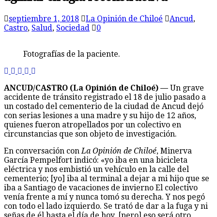
septiembre 1, 2018
La Opinión de Chiloé
Ancud
,
Castro
,
Salud
,
Sociedad
0
Fotografías de la paciente.
ANCUD/CASTRO (La Opinión de Chiloé) —
Un grave
accidente de tránsito registrado el 18 de julio pasado a
un costado del cementerio de la ciudad de Ancud dejó
con serias lesiones a una madre y su hijo de 12 años,
quienes fueron atropellados por un colectivo en
circunstancias que son objeto de investigación.
En conversación con
La Opinión de Chiloé
, Minerva
García Pempelfort indicó: «yo iba en una bicicleta
eléctrica y nos embistió un vehículo en la calle del
cementerio; [yo] iba al terminal a dejar a mi hijo que se
iba a Santiago de vacaciones de invierno El colectivo
venía frente a mí y nunca tomó su derecha. Y nos pegó
con todo el lado izquierdo. Se trató de dar a la fuga y ni
señas de él hasta el día de hoy, [pero] eso será otro