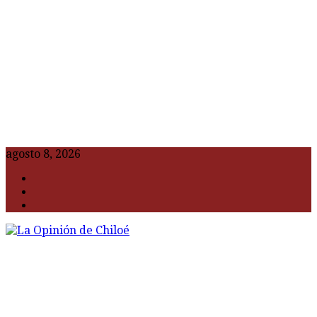
agosto 8, 2026
F
t
G