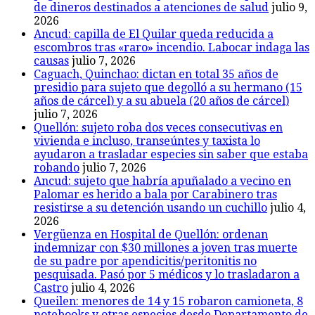
de dineros destinados a atenciones de salud
julio 9,
2026
Ancud: capilla de El Quilar queda reducida a
escombros tras «raro» incendio. Labocar indaga las
causas
julio 7, 2026
Caguach, Quinchao: dictan en total 35 años de
presidio para sujeto que degolló a su hermano (15
años de cárcel) y a su abuela (20 años de cárcel)
julio 7, 2026
Quellón: sujeto roba dos veces consecutivas en
vivienda e incluso, transeúntes y taxista lo
ayudaron a trasladar especies sin saber que estaba
robando
julio 7, 2026
Ancud: sujeto que habría apuñalado a vecino en
Palomar es herido a bala por Carabinero tras
resistirse a su detención usando un cuchillo
julio 4,
2026
Vergüenza en Hospital de Quellón: ordenan
indemnizar con $30 millones a joven tras muerte
de su padre por apendicitis/peritonitis no
pesquisada. Pasó por 5 médicos y lo trasladaron a
Castro
julio 4, 2026
Queilen: menores de 14 y 15 robaron camioneta, 8
notebooks y otras especies desde Departamento de