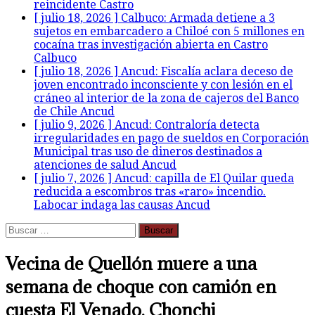
reincidente
Castro
[ julio 18, 2026 ]
Calbuco: Armada detiene a 3
sujetos en embarcadero a Chiloé con 5 millones en
cocaína tras investigación abierta en Castro
Calbuco
[ julio 18, 2026 ]
Ancud: Fiscalía aclara deceso de
joven encontrado inconsciente y con lesión en el
cráneo al interior de la zona de cajeros del Banco
de Chile
Ancud
[ julio 9, 2026 ]
Ancud: Contraloría detecta
irregularidades en pago de sueldos en Corporación
Municipal tras uso de dineros destinados a
atenciones de salud
Ancud
[ julio 7, 2026 ]
Ancud: capilla de El Quilar queda
reducida a escombros tras «raro» incendio.
Labocar indaga las causas
Ancud
Buscar:
Vecina de Quellón muere a una
semana de choque con camión en
cuesta El Venado, Chonchi