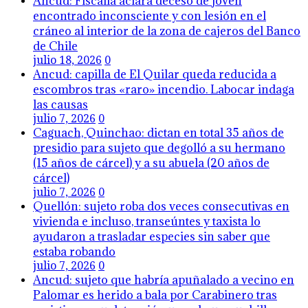
Ancud: Fiscalía aclara deceso de joven
encontrado inconsciente y con lesión en el
cráneo al interior de la zona de cajeros del Banco
de Chile
julio 18, 2026
0
Ancud: capilla de El Quilar queda reducida a
escombros tras «raro» incendio. Labocar indaga
las causas
julio 7, 2026
0
Caguach, Quinchao: dictan en total 35 años de
presidio para sujeto que degolló a su hermano
(15 años de cárcel) y a su abuela (20 años de
cárcel)
julio 7, 2026
0
Quellón: sujeto roba dos veces consecutivas en
vivienda e incluso, transeúntes y taxista lo
ayudaron a trasladar especies sin saber que
estaba robando
julio 7, 2026
0
Ancud: sujeto que habría apuñalado a vecino en
Palomar es herido a bala por Carabinero tras