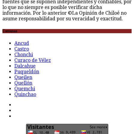
fuentes que se suponen independientes y confiables, por
lo que no siempre es posible verificar dicha
información. Por lo anterior ©La Opinión de Chiloé no
asume responsabilidad por su veracidad y exactitud.
Comunas
Ancud
Castro
Chonchi
Curaco de Vélez
Dalcahue
Puqueldón
Queilen
Quellón
Quemchi
Quinchao
F
t
G