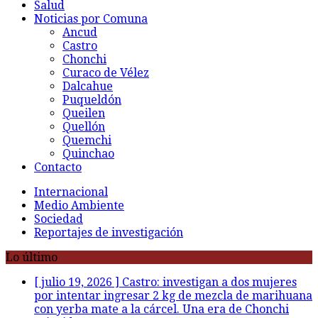
Salud
Noticias por Comuna
Ancud
Castro
Chonchi
Curaco de Vélez
Dalcahue
Puqueldón
Queilen
Quellón
Quemchi
Quinchao
Contacto
Internacional
Medio Ambiente
Sociedad
Reportajes de investigación
Lo último
[ julio 19, 2026 ]
Castro: investigan a dos mujeres
por intentar ingresar 2 kg de mezcla de marihuana
con yerba mate a la cárcel. Una era de Chonchi