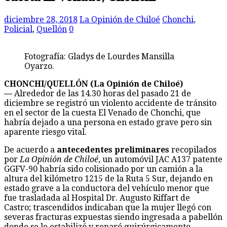
diciembre 28, 2018
La Opinión de Chiloé
Chonchi
,
Policial
,
Quellón
0
Fotografía: Gladys de Lourdes Mansilla
Oyarzo.
CHONCHI/QUELLÓN (La Opinión de Chiloé)
—
Alrededor de las 14.30 horas del pasado 21 de
diciembre se registró un violento accidente de tránsito
en el sector de la cuesta El Venado de Chonchi, que
habría dejado a una persona en estado grave pero sin
aparente riesgo vital.
De acuerdo a
antecedentes preliminares
recopilados
por
La Opinión de Chiloé
, un automóvil JAC A137 patente
GGFV-90 habría sido colisionado por un camión a la
altura del kilómetro 1215 de la Ruta 5 Sur, dejando en
estado grave a la conductora del vehículo menor que
fue trasladada al Hospital Dr. Augusto Riffart de
Castro; trascendidos indicaban que la mujer llegó con
severas fracturas expuestas siendo ingresada a pabellón
donde se le estabilizó y reparó quirúrgicamente