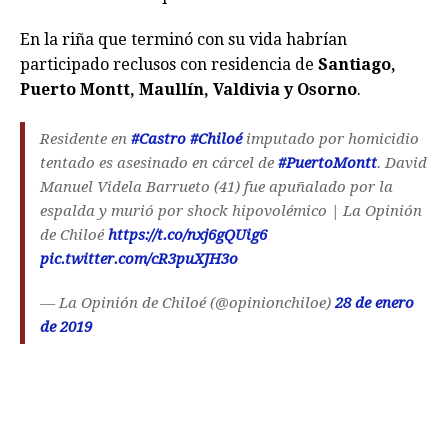
En la riña que terminó con su vida habrían
participado reclusos con residencia de
Santiago,
Puerto Montt, Maullín, Valdivia y Osorno
.
Residente en
#Castro
#Chiloé
imputado por homicidio
tentado es asesinado en cárcel de
#PuertoMontt
. David
Manuel Videla Barrueto (41) fue apuñalado por la
espalda y murió por shock hipovolémico | La Opinión
de Chiloé
https://t.co/nxj6gQUig6
pic.twitter.com/cR3puXJH3o
— La Opinión de Chiloé (@opinionchiloe)
28 de enero
de 2019