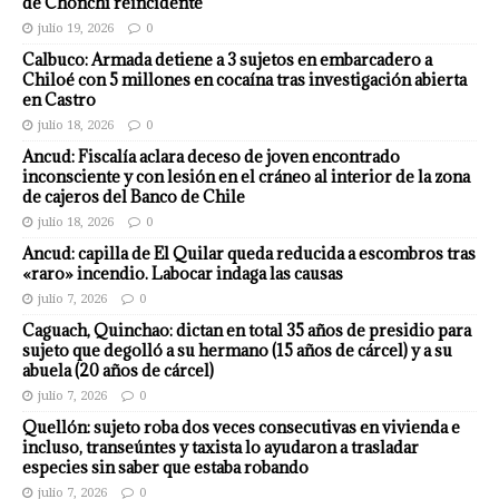
de Chonchi reincidente
julio 19, 2026
0
Calbuco: Armada detiene a 3 sujetos en embarcadero a
Chiloé con 5 millones en cocaína tras investigación abierta
en Castro
julio 18, 2026
0
Ancud: Fiscalía aclara deceso de joven encontrado
inconsciente y con lesión en el cráneo al interior de la zona
de cajeros del Banco de Chile
julio 18, 2026
0
Ancud: capilla de El Quilar queda reducida a escombros tras
«raro» incendio. Labocar indaga las causas
julio 7, 2026
0
Caguach, Quinchao: dictan en total 35 años de presidio para
sujeto que degolló a su hermano (15 años de cárcel) y a su
abuela (20 años de cárcel)
julio 7, 2026
0
Quellón: sujeto roba dos veces consecutivas en vivienda e
incluso, transeúntes y taxista lo ayudaron a trasladar
especies sin saber que estaba robando
julio 7, 2026
0