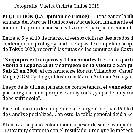
Fotografía: Vuelta Ciclista Chiloé 2019.
PUQUELDÓN (La Opinión de Chiloé) —
Tras ganar la úl
entrada del Parque Hueñoco en Puqueldón, finalmente el d
mundo. La premiación se realizó en el parque en comento,
Entre el 5 y el 10 de marzo, diversos ciclistas destacados
contempló un prólogo y cuatro etapas de competencia, que
de Tokyo 2020, recorrió las rutas de las comunas de
Cast
13 equipos extranjeros
y
10 nacionales
fueron los parti
Vuelta a España 2001
y
campeón de la Vuelta a San Ju
Sub 23 en 2008
; el costarricense Román Villalobos (Canel
Muga (OGM Cycling), el histórico Marco Antonio Arriagad
Luego de la última jornada de competencia,
el vencedor 
podía regular uno, porque es muy corta, y aparte muy rom
debe sufrir solo”.
En el último día de competencia, el argentino Juan Pablo 
de Canel’s Specialized. Con esto, la tabla general dejó a S
El ciclista hispano-colombiano, a pesar de ser el campeón,
“Estoy muy contento con el resultado. Creo que lo merecí