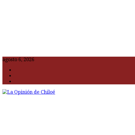
agosto 6, 2026
F
t
G