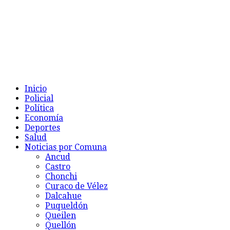
Inicio
Policial
Política
Economía
Deportes
Salud
Noticias por Comuna
Ancud
Castro
Chonchi
Curaco de Vélez
Dalcahue
Puqueldón
Queilen
Quellón