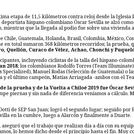
tima etapa de 11,5 kilómetros contra reloj desde la Iglesi
eportista hispano-colombiano Óscar Sevilla se alzó como ga
 mientras que la llegada al podio fue sobre una vivienda a
 de Chile, Guatemala, Holanda, Brasil, Colombia, México, Co
 en total sumaron 368 kilómetros recorridos; la prueba, qu
ro, Quellón, Curaco de Vélez, Achao, Chonchi y Puquel
cipantes, incluyendo ciclistas de la talla del hispano-colo
an 2018
; los colombianos Rodolfo Torres (Team Illuminate
’s Specialized), Manuel Rodas (Selección de Guatemala) o la
a y el último campeón, Matías Arriagada -ambos con el Te
de la prueba y de la Vuelta a Chiloé 2019 fue Óscar Sev
pe piernas y sin nada de diferencia veníamos a cálculo. Me
Dotti de SEP San Juan; logró el segundo lugar; seguido por
evilla en la cumbre, luego a Alarcón y finalmente a Duarte.
 aseguró que el trabajo que realizan día a día con su equipo
amos, lo hemos dicho desde el principio hasta el fin. Muy