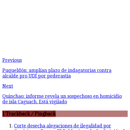
Previous
Puqueldón: amplían plazo de indagatorias contra
alcalde pro UDI por pederastia
Next
Quinchao: informe revela un sospechoso en homicidio
de isla Caguach. Está vigilado
1 Trackback / Pingback
Corte desecha alegaciones de ilegalidad por