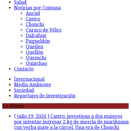
Salud
Noticias por Comuna
Ancud
Castro
Chonchi
Curaco de Vélez
Dalcahue
Puqueldón
Queilen
Quellón
Quemchi
Quinchao
Contacto
Internacional
Medio Ambiente
Sociedad
Reportajes de investigación
Lo último
[ julio 19, 2026 ]
Castro: investigan a dos mujeres
por intentar ingresar 2 kg de mezcla de marihuana
con yerba mate a la cárcel. Una era de Chonchi