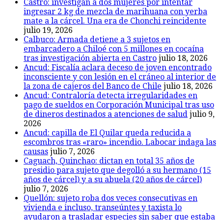
Castro: investigan a dos mujeres por intentar
ingresar 2 kg de mezcla de marihuana con yerba
mate a la cárcel. Una era de Chonchi reincidente
julio 19, 2026
Calbuco: Armada detiene a 3 sujetos en
embarcadero a Chiloé con 5 millones en cocaína
tras investigación abierta en Castro
julio 18, 2026
Ancud: Fiscalía aclara deceso de joven encontrado
inconsciente y con lesión en el cráneo al interior de
la zona de cajeros del Banco de Chile
julio 18, 2026
Ancud: Contraloría detecta irregularidades en
pago de sueldos en Corporación Municipal tras uso
de dineros destinados a atenciones de salud
julio 9,
2026
Ancud: capilla de El Quilar queda reducida a
escombros tras «raro» incendio. Labocar indaga las
causas
julio 7, 2026
Caguach, Quinchao: dictan en total 35 años de
presidio para sujeto que degolló a su hermano (15
años de cárcel) y a su abuela (20 años de cárcel)
julio 7, 2026
Quellón: sujeto roba dos veces consecutivas en
vivienda e incluso, transeúntes y taxista lo
ayudaron a trasladar especies sin saber que estaba