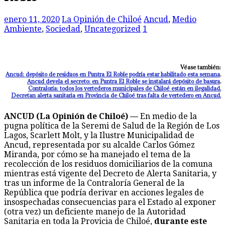
enero 11, 2020
La Opinión de Chiloé
Ancud
,
Medio
Ambiente
,
Sociedad
,
Uncategorized
1
Véase también:
Ancud: depósito de residuos en Puntra El Roble podría estar habilitado esta semana
.
Ancud devela el secreto: en Puntra El Roble se instalará depósito de basura
.
Contraloría: todos los vertederos municipales de Chiloé están en ilegalidad.
Decretan alerta sanitaria en Provincia de Chiloé tras falta de vertedero en Ancud.
ANCUD (La Opinión de Chiloé) —
En medio de la
pugna política de la Seremi de Salud de la Región de Los
Lagos, Scarlett Molt, y la Ilustre Municipalidad de
Ancud, representada por su alcalde Carlos Gómez
Miranda, por cómo se ha manejado el tema de la
recolección de los residuos domiciliarios de la comuna
mientras está vigente del Decreto de Alerta Sanitaria, y
tras un informe de la Contraloría General de la
República que podría derivar en acciones legales de
insospechadas consecuencias para el Estado al exponer
(otra vez) un deficiente manejo de la Autoridad
Sanitaria en toda la Provicia de Chiloé,
durante este