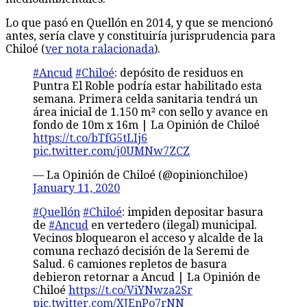
Lo que pasó en Quellón en 2014, y que se mencionó
antes, sería clave y constituiría jurisprudencia para
Chiloé (
ver nota ralacionada
).
#Ancud
#Chiloé
: depósito de residuos en
Puntra El Roble podría estar habilitado esta
semana. Primera celda sanitaria tendrá un
área inicial de 1.150 m² con sello y avance en
fondo de 10m x 16m | La Opinión de Chiloé
https://t.co/bTfG5tLIj6
pic.twitter.com/j0UMNw7ZCZ
— La Opinión de Chiloé (@opinionchiloe)
January 11, 2020
#Quellón
#Chiloé
: impiden depositar basura
de
#Ancud
en vertedero (ilegal) municipal.
Vecinos bloquearon el acceso y alcalde de la
comuna rechazó decisión de la Seremi de
Salud. 6 camiones repletos de basura
debieron retornar a Ancud | La Opinión de
Chiloé
https://t.co/ViYNwza2Sr
pic.twitter.com/XJEnPo7rNN