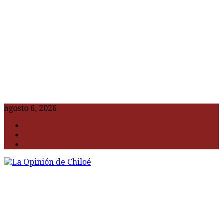
agosto 6, 2026
F
t
G