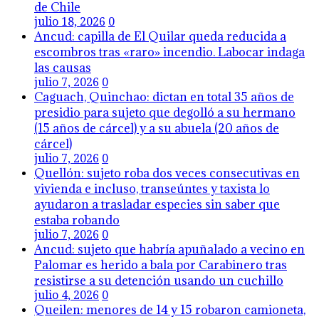
de Chile
julio 18, 2026
0
Ancud: capilla de El Quilar queda reducida a
escombros tras «raro» incendio. Labocar indaga
las causas
julio 7, 2026
0
Caguach, Quinchao: dictan en total 35 años de
presidio para sujeto que degolló a su hermano
(15 años de cárcel) y a su abuela (20 años de
cárcel)
julio 7, 2026
0
Quellón: sujeto roba dos veces consecutivas en
vivienda e incluso, transeúntes y taxista lo
ayudaron a trasladar especies sin saber que
estaba robando
julio 7, 2026
0
Ancud: sujeto que habría apuñalado a vecino en
Palomar es herido a bala por Carabinero tras
resistirse a su detención usando un cuchillo
julio 4, 2026
0
Queilen: menores de 14 y 15 robaron camioneta,