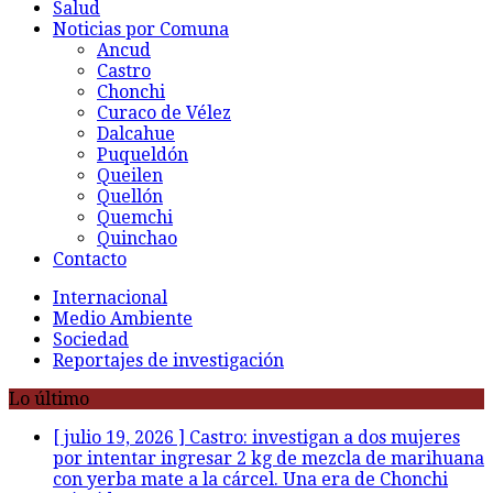
Salud
Noticias por Comuna
Ancud
Castro
Chonchi
Curaco de Vélez
Dalcahue
Puqueldón
Queilen
Quellón
Quemchi
Quinchao
Contacto
Internacional
Medio Ambiente
Sociedad
Reportajes de investigación
Lo último
[ julio 19, 2026 ]
Castro: investigan a dos mujeres
por intentar ingresar 2 kg de mezcla de marihuana
con yerba mate a la cárcel. Una era de Chonchi