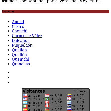
asume responsabilidad por su veracidad y exactitud.
Comunas
Ancud
Castro
Chonchi
Curaco de Vélez
Dalcahue
Puqueldón
Queilen
Quellón
Quemchi
Quinchao
F
t
G