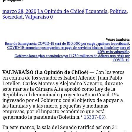
marzo 28, 2020
La Opinión de Chiloé
Economía
,
Política
,
Sociedad
,
Valparaíso
0
Véase también:
Bono de Emergencia COVID-19 será de $50.000 por carga ¿quiénes lo recibirán?
.
COVID-19: anuncian postergación en pago de servicios básicos desde hoy para el
40% más vulnerable
.
Gobierno lanza plan económico por 11.750 millones de dólares tras crisis por
COVID-19
.
VALPARAÍSO (La Opinión de Chiloé) —
Con los votos
en contra de los senadores Isabel Allende, Juan Pablo
Letelier, Carlos Montes y Alejandro Navarro, durante
este martes la Cámara Alta aprobó como Ley de la
República el denominado proyecto «Bono Covid-19»
ingresado por el Gobierno con el objetivo de apoyar a
las familias y a las micro, pequeñas y medianas
empresas, por el impacto económico que está
generando la pandemia (Boletín n.°
13337-05
).
En este marco, la sala del Senado ratificó así con 31