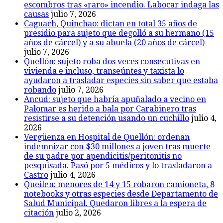
escombros tras «raro» incendio. Labocar indaga las
causas
julio 7, 2026
Caguach, Quinchao: dictan en total 35 años de
presidio para sujeto que degolló a su hermano (15
años de cárcel) y a su abuela (20 años de cárcel)
julio 7, 2026
Quellón: sujeto roba dos veces consecutivas en
vivienda e incluso, transeúntes y taxista lo
ayudaron a trasladar especies sin saber que estaba
robando
julio 7, 2026
Ancud: sujeto que habría apuñalado a vecino en
Palomar es herido a bala por Carabinero tras
resistirse a su detención usando un cuchillo
julio 4,
2026
Vergüenza en Hospital de Quellón: ordenan
indemnizar con $30 millones a joven tras muerte
de su padre por apendicitis/peritonitis no
pesquisada. Pasó por 5 médicos y lo trasladaron a
Castro
julio 4, 2026
Queilen: menores de 14 y 15 robaron camioneta, 8
notebooks y otras especies desde Departamento de
Salud Municipal. Quedaron libres a la espera de
citación
julio 2, 2026