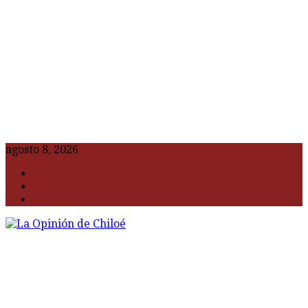
agosto 8, 2026
F
t
G