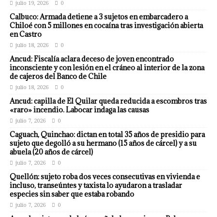
julio 19, 2026
0
Calbuco: Armada detiene a 3 sujetos en embarcadero a
Chiloé con 5 millones en cocaína tras investigación abierta
en Castro
julio 18, 2026
0
Ancud: Fiscalía aclara deceso de joven encontrado
inconsciente y con lesión en el cráneo al interior de la zona
de cajeros del Banco de Chile
julio 18, 2026
0
Ancud: capilla de El Quilar queda reducida a escombros tras
«raro» incendio. Labocar indaga las causas
julio 7, 2026
0
Caguach, Quinchao: dictan en total 35 años de presidio para
sujeto que degolló a su hermano (15 años de cárcel) y a su
abuela (20 años de cárcel)
julio 7, 2026
0
Quellón: sujeto roba dos veces consecutivas en vivienda e
incluso, transeúntes y taxista lo ayudaron a trasladar
especies sin saber que estaba robando
julio 7, 2026
0