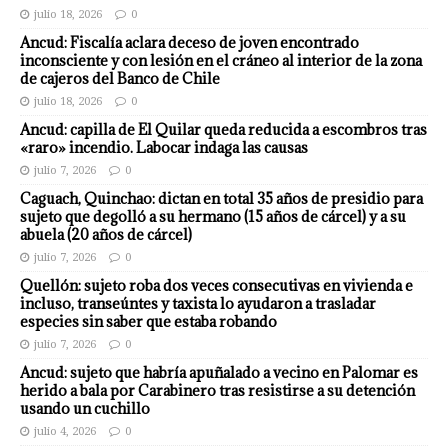
julio 18, 2026
0
Ancud: Fiscalía aclara deceso de joven encontrado
inconsciente y con lesión en el cráneo al interior de la zona
de cajeros del Banco de Chile
julio 18, 2026
0
Ancud: capilla de El Quilar queda reducida a escombros tras
«raro» incendio. Labocar indaga las causas
julio 7, 2026
0
Caguach, Quinchao: dictan en total 35 años de presidio para
sujeto que degolló a su hermano (15 años de cárcel) y a su
abuela (20 años de cárcel)
julio 7, 2026
0
Quellón: sujeto roba dos veces consecutivas en vivienda e
incluso, transeúntes y taxista lo ayudaron a trasladar
especies sin saber que estaba robando
julio 7, 2026
0
Ancud: sujeto que habría apuñalado a vecino en Palomar es
herido a bala por Carabinero tras resistirse a su detención
usando un cuchillo
julio 4, 2026
0