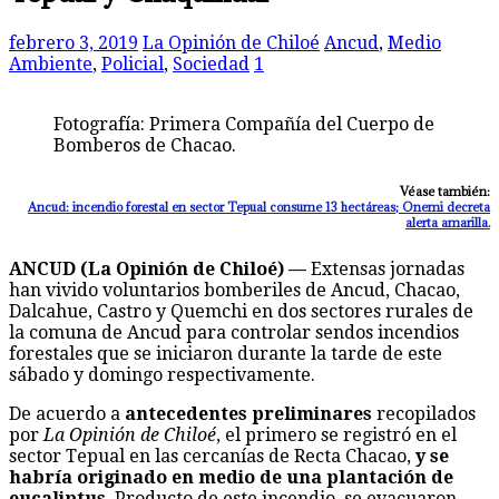
febrero 3, 2019
La Opinión de Chiloé
Ancud
,
Medio
Ambiente
,
Policial
,
Sociedad
1
Fotografía: Primera Compañía del Cuerpo de
Bomberos de Chacao.
Véase también:
Ancud: incendio forestal en sector Tepual consume 13 hectáreas; Onemi decreta
alerta amarilla.
ANCUD (La Opinión de Chiloé) —
Extensas jornadas
han vivido voluntarios bomberiles de Ancud, Chacao,
Dalcahue, Castro y Quemchi en dos sectores rurales de
la comuna de Ancud para controlar sendos incendios
forestales que se iniciaron durante la tarde de este
sábado y domingo respectivamente.
De acuerdo a
antecedentes preliminares
recopilados
por
La Opinión de Chiloé
, el primero se registró en el
sector Tepual en las cercanías de Recta Chacao,
y se
habría originado en medio de una plantación de
eucaliptus
. Producto de este incendio, se evacuaron