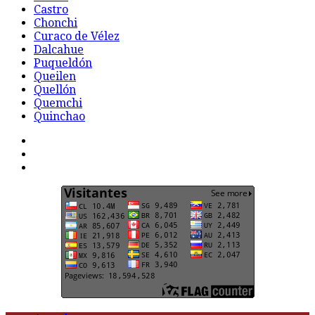
Castro
Chonchi
Curaco de Vélez
Dalcahue
Puqueldón
Queilen
Quellón
Quemchi
Quinchao
F
t
G