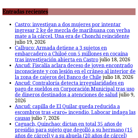
Entradas recientes
Castro: investigan a dos mujeres por intentar
ingresar 2 kg de mezcla de marihuana con yerba
mate a la cárcel. Una era de Chonchi reincidente
julio 19, 2026
Calbuco: Armada detiene a 3 sujetos en
embarcadero a Chiloé con 5 millones en cocaína
tras investigación abierta en Castro
julio 18, 2026
Ancud: Fiscalía aclara deceso de joven encontrado
inconsciente y con lesión en el cráneo al interior de
la zona de cajeros del Banco de Chile
julio 18, 2026
Ancud: Contraloría detecta irregularidades en
pago de sueldos en Corporación Municipal tras uso
de dineros destinados a atenciones de salud
julio 9,
2026
Ancud: capilla de El Quilar queda reducida a
escombros tras «raro» incendio. Labocar indaga las
causas
julio 7, 2026
Caguach, Quinchao: dictan en total 35 años de
presidio para sujeto que degolló a su hermano (15
años de cárcel) y a su abuela (20 años de cárcel)