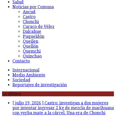
Salud
Noticias por Comuna
Ancud
Castro
Chonchi
Curaco de Vélez
Dalcahue
Puqueldón
Queilen
Quellón
Quemchi
Quinchao
Contacto
Internacional
Medio Ambiente
Sociedad
Reportajes de investigación
Lo último
[ julio 19, 2026 ]
Castro: investigan a dos mujeres
por intentar ingresar 2 kg de mezcla de marihuana
con yerba mate a la cárcel. Una era de Chonchi