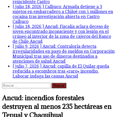
reincidente
Castro
[ julio 18, 2026 ]
Calbuco: Armada detiene a 3
sujetos en embarcadero a Chiloé con 5 millones en
cocaína tras investigación abierta en Castro
Calbuco
[ julio 18, 2026 ]
Ancud: Fiscalía aclara deceso de
joven encontrado inconsciente y con lesión en el
cráneo al interior de la zona de cajeros del Banco
de Chile
Ancud
[ julio 9, 2026 ]
Ancud: Contraloría detecta
irregularidades en pago de sueldos en Corporación
Municipal tras uso de dineros destinados a
atenciones de salud
Ancud
[ julio 7, 2026 ]
Ancud: capilla de El Quilar queda
reducida a escombros tras «raro» incendio.
Labocar indaga las causas
Ancud
Buscar:
Ancud: incendios forestales
destruyen al menos 235 hectáreas en
Tepual y Chaquihual