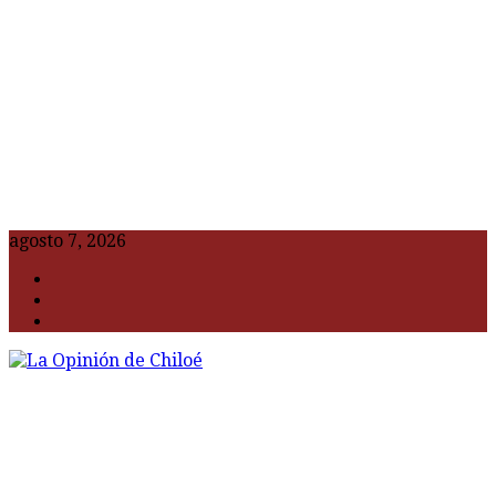
agosto 7, 2026
F
t
G