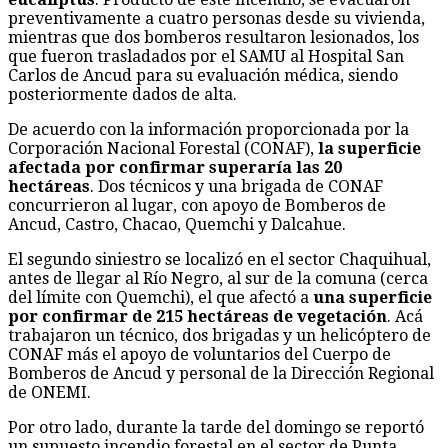
preventivamente a cuatro personas desde su vivienda,
mientras que dos bomberos resultaron lesionados, los
que fueron trasladados por el SAMU al Hospital San
Carlos de Ancud para su evaluación médica, siendo
posteriormente dados de alta.
De acuerdo con la información proporcionada por la
Corporación Nacional Forestal (CONAF),
la superficie
afectada por confirmar superaría las 20
hectáreas
. Dos técnicos y una brigada de CONAF
concurrieron al lugar, con apoyo de Bomberos de
Ancud, Castro, Chacao, Quemchi y Dalcahue.
El segundo siniestro se localizó en el sector Chaquihual,
antes de llegar al Río Negro, al sur de la comuna (cerca
del límite con Quemchi), el que afectó a
una superficie
por confirmar de 215 hectáreas de vegetación
. Acá
trabajaron un técnico, dos brigadas y un helicóptero de
CONAF más el apoyo de voluntarios del Cuerpo de
Bomberos de Ancud y personal de la Dirección Regional
de ONEMI.
Por otro lado, durante la tarde del domingo se reportó
un supuesto incendio forestal en el sector de Punta