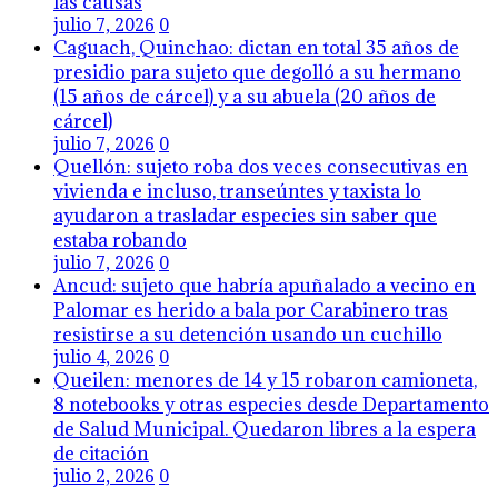
las causas
julio 7, 2026
0
Caguach, Quinchao: dictan en total 35 años de
presidio para sujeto que degolló a su hermano
(15 años de cárcel) y a su abuela (20 años de
cárcel)
julio 7, 2026
0
Quellón: sujeto roba dos veces consecutivas en
vivienda e incluso, transeúntes y taxista lo
ayudaron a trasladar especies sin saber que
estaba robando
julio 7, 2026
0
Ancud: sujeto que habría apuñalado a vecino en
Palomar es herido a bala por Carabinero tras
resistirse a su detención usando un cuchillo
julio 4, 2026
0
Queilen: menores de 14 y 15 robaron camioneta,
8 notebooks y otras especies desde Departamento
de Salud Municipal. Quedaron libres a la espera
de citación
julio 2, 2026
0