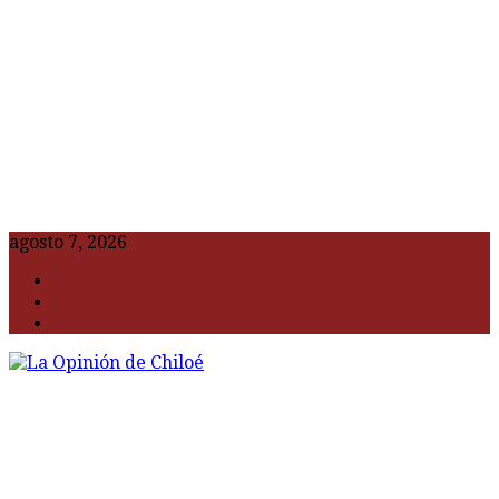
agosto 7, 2026
F
t
G