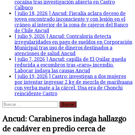
cocaína tras investigación abierta en Castro
Calbuco
[ julio 18, 2026 ]
Ancud: Fiscalía aclara deceso de
joven encontrado inconsciente y con lesión en el
cráneo al interior de la zona de cajeros del Banco
de Chile
Ancud
[ julio 9, 2026 ]
Ancud: Contraloría detecta
irregularidades en pago de sueldos en Corporación
Municipal tras uso de dineros destinados a
atenciones de salud
Ancud
[ julio 7, 2026 ]
Ancud: capilla de El Quilar queda
reducida a escombros tras «raro» incendio.
Labocar indaga las causas
Ancud
[ julio 19, 2026 ]
Castro: investigan a dos mujeres
por intentar ingresar 2 kg de mezcla de marihuana
con yerba mate a la cárcel. Una era de Chonchi
reincidente
Castro
Buscar:
Ancud: Carabineros indaga hallazgo
de cadáver en predio cerca de