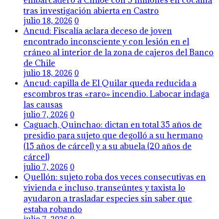
embarcadero a Chiloé con 5 millones en cocaína
tras investigación abierta en Castro
julio 18, 2026
0
Ancud: Fiscalía aclara deceso de joven
encontrado inconsciente y con lesión en el
cráneo al interior de la zona de cajeros del Banco
de Chile
julio 18, 2026
0
Ancud: capilla de El Quilar queda reducida a
escombros tras «raro» incendio. Labocar indaga
las causas
julio 7, 2026
0
Caguach, Quinchao: dictan en total 35 años de
presidio para sujeto que degolló a su hermano
(15 años de cárcel) y a su abuela (20 años de
cárcel)
julio 7, 2026
0
Quellón: sujeto roba dos veces consecutivas en
vivienda e incluso, transeúntes y taxista lo
ayudaron a trasladar especies sin saber que
estaba robando