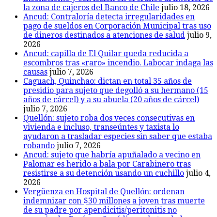
la zona de cajeros del Banco de Chile
julio 18, 2026
Ancud: Contraloría detecta irregularidades en
pago de sueldos en Corporación Municipal tras uso
de dineros destinados a atenciones de salud
julio 9,
2026
Ancud: capilla de El Quilar queda reducida a
escombros tras «raro» incendio. Labocar indaga las
causas
julio 7, 2026
Caguach, Quinchao: dictan en total 35 años de
presidio para sujeto que degolló a su hermano (15
años de cárcel) y a su abuela (20 años de cárcel)
julio 7, 2026
Quellón: sujeto roba dos veces consecutivas en
vivienda e incluso, transeúntes y taxista lo
ayudaron a trasladar especies sin saber que estaba
robando
julio 7, 2026
Ancud: sujeto que habría apuñalado a vecino en
Palomar es herido a bala por Carabinero tras
resistirse a su detención usando un cuchillo
julio 4,
2026
Vergüenza en Hospital de Quellón: ordenan
indemnizar con $30 millones a joven tras muerte
de su padre por apendicitis/peritonitis no