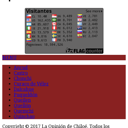
G
MENU
Ancud
Castro
Chonchi
Curaco de Vélez
Dalcahue
Puqueldón
Queilen
Quellón
Quemchi
Quinchao
Copyright © 2017 La Opinión de Chiloé. Todos los