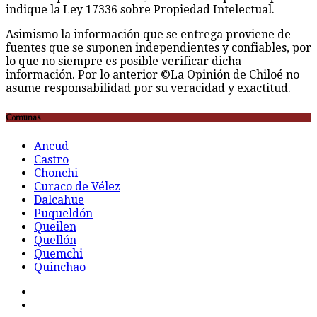
indique la Ley 17336 sobre Propiedad Intelectual.
Asimismo la información que se entrega proviene de
fuentes que se suponen independientes y confiables, por
lo que no siempre es posible verificar dicha
información. Por lo anterior ©La Opinión de Chiloé no
asume responsabilidad por su veracidad y exactitud.
Comunas
Ancud
Castro
Chonchi
Curaco de Vélez
Dalcahue
Puqueldón
Queilen
Quellón
Quemchi
Quinchao
F
t