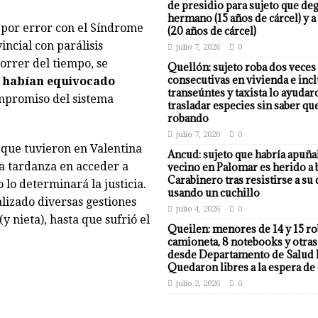
de presidio para sujeto que deg
hermano (15 años de cárcel) y a
 por error con el Síndrome
(20 años de cárcel)
incial con parálisis
julio 7, 2026
0
correr del tiempo, se
Quellón: sujeto roba dos veces
consecutivas en vivienda e incl
e habían equivocado
transeúntes y taxista lo ayudar
ompromiso del sistema
trasladar especies sin saber qu
robando
julio 7, 2026
0
 que tuvieron en Valentina
Ancud: sujeto que habría apuña
la tardanza en acceder a
vecino en Palomar es herido a 
Carabinero tras resistirse a su
 lo determinará la justicia.
usando un cuchillo
lizado diversas gestiones
julio 4, 2026
0
y nieta), hasta que sufrió el
Queilen: menores de 14 y 15 r
camioneta, 8 notebooks y otras
desde Departamento de Salud 
Quedaron libres a la espera de 
julio 2, 2026
0