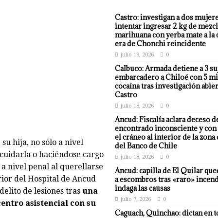
Castro: investigan a dos mujer
intentar ingresar 2 kg de mezcl
marihuana con yerba mate a la 
era de Chonchi reincidente
julio 19, 2026
0
Calbuco: Armada detiene a 3 su
embarcadero a Chiloé con 5 mi
cocaína tras investigación abier
Castro
julio 18, 2026
0
Ancud: Fiscalía aclara deceso d
encontrado inconsciente y con 
el cráneo al interior de la zona
u hija, no sólo a nivel
del Banco de Chile
 cuidarla o haciéndose cargo
julio 18, 2026
0
a nivel penal al querellarse
Ancud: capilla de El Quilar qu
rior del Hospital de Ancud
a escombros tras «raro» incend
indaga las causas
delito de lesiones tras
una
julio 7, 2026
0
entro asistencial con su
Caguach, Quinchao: dictan en t