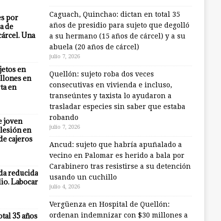
Caguach, Quinchao: dictan en total 35
es por
años de presidio para sujeto que degolló
a de
cárcel. Una
a su hermano (15 años de cárcel) y a su
abuela (20 años de cárcel)
julio 7, 2026
jetos en
Quellón: sujeto roba dos veces
llones en
consecutivas en vivienda e incluso,
ta en
transeúntes y taxista lo ayudaron a
trasladar especies sin saber que estaba
robando
e joven
julio 7, 2026
lesión en
 de cajeros
Ancud: sujeto que habría apuñalado a
vecino en Palomar es herido a bala por
Carabinero tras resistirse a su detención
eda reducida
usando un cuchillo
io. Labocar
julio 4, 2026
Vergüenza en Hospital de Quellón:
otal 35 años
ordenan indemnizar con $30 millones a