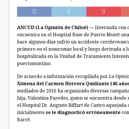
a la cárcel. Una era de Chonchi reincidente
ANCUD (La Opinión de Chiloé) —
Internada con d
encuentra en el Hospital Base de Puerto Montt u
hace algunos días sufrió un accidente cerebrovasc
primero en el nosocomio local y luego derivada a l
hospitalizada en la Unidad de Tratamiento Intensiv
puertomontino.
De acuerdo a información recopilada por
La Opinió
Ximena del Carmen Herrera Quidiante (46 años
mediados de 2016 ha organizado diversas campañas
hija, Valentina Paredes, quien se encuentra desde 
el Hospital Dr. Augusto Riffart de Castro aquejada 
inicialmente
se le diagnosticó erróneamente
con
Barré.