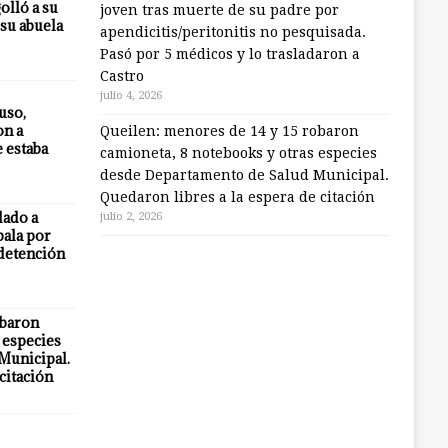
olló a su
joven tras muerte de su padre por
 su abuela
apendicitis/peritonitis no pesquisada.
Pasó por 5 médicos y lo trasladaron a
Castro
julio 4, 2026
uso,
on a
Queilen: menores de 14 y 15 robaron
e estaba
camioneta, 8 notebooks y otras especies
desde Departamento de Salud Municipal.
Quedaron libres a la espera de citación
lado a
julio 2, 2026
bala por
 detención
obaron
 especies
Municipal.
citación