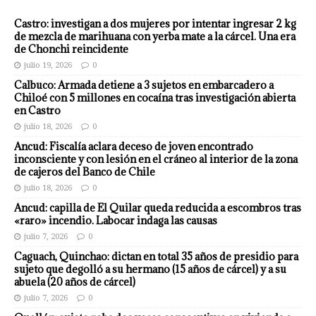
Castro: investigan a dos mujeres por intentar ingresar 2 kg
de mezcla de marihuana con yerba mate a la cárcel. Una era
de Chonchi reincidente
julio 19, 2026
0
Calbuco: Armada detiene a 3 sujetos en embarcadero a
Chiloé con 5 millones en cocaína tras investigación abierta
en Castro
julio 18, 2026
0
Ancud: Fiscalía aclara deceso de joven encontrado
inconsciente y con lesión en el cráneo al interior de la zona
de cajeros del Banco de Chile
julio 18, 2026
0
Ancud: capilla de El Quilar queda reducida a escombros tras
«raro» incendio. Labocar indaga las causas
julio 7, 2026
0
Caguach, Quinchao: dictan en total 35 años de presidio para
sujeto que degolló a su hermano (15 años de cárcel) y a su
abuela (20 años de cárcel)
julio 7, 2026
0