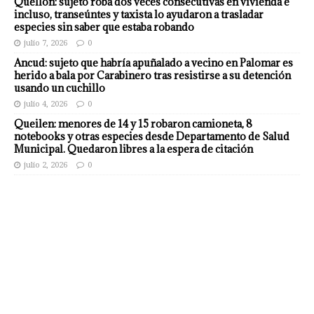
Quellón: sujeto roba dos veces consecutivas en vivienda e
incluso, transeúntes y taxista lo ayudaron a trasladar
especies sin saber que estaba robando
julio 7, 2026
0
Ancud: sujeto que habría apuñalado a vecino en Palomar es
herido a bala por Carabinero tras resistirse a su detención
usando un cuchillo
julio 4, 2026
0
Queilen: menores de 14 y 15 robaron camioneta, 8
notebooks y otras especies desde Departamento de Salud
Municipal. Quedaron libres a la espera de citación
julio 2, 2026
0