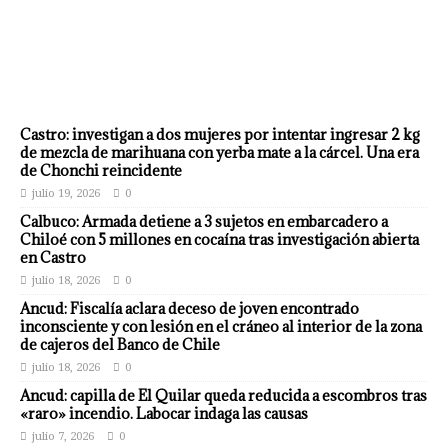
Castro: investigan a dos mujeres por intentar ingresar 2 kg
de mezcla de marihuana con yerba mate a la cárcel. Una era
de Chonchi reincidente
julio 19, 2026
0
Calbuco: Armada detiene a 3 sujetos en embarcadero a
Chiloé con 5 millones en cocaína tras investigación abierta
en Castro
julio 18, 2026
0
Ancud: Fiscalía aclara deceso de joven encontrado
inconsciente y con lesión en el cráneo al interior de la zona
de cajeros del Banco de Chile
julio 18, 2026
0
Ancud: capilla de El Quilar queda reducida a escombros tras
«raro» incendio. Labocar indaga las causas
julio 7, 2026
0