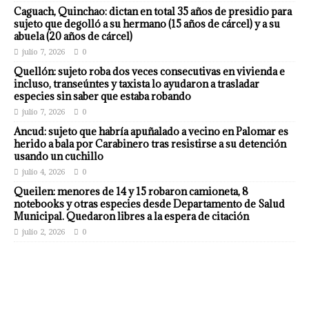
Caguach, Quinchao: dictan en total 35 años de presidio para
sujeto que degolló a su hermano (15 años de cárcel) y a su
abuela (20 años de cárcel)
julio 7, 2026
0
Quellón: sujeto roba dos veces consecutivas en vivienda e
incluso, transeúntes y taxista lo ayudaron a trasladar
especies sin saber que estaba robando
julio 7, 2026
0
Ancud: sujeto que habría apuñalado a vecino en Palomar es
herido a bala por Carabinero tras resistirse a su detención
usando un cuchillo
julio 4, 2026
0
Queilen: menores de 14 y 15 robaron camioneta, 8
notebooks y otras especies desde Departamento de Salud
Municipal. Quedaron libres a la espera de citación
julio 2, 2026
0