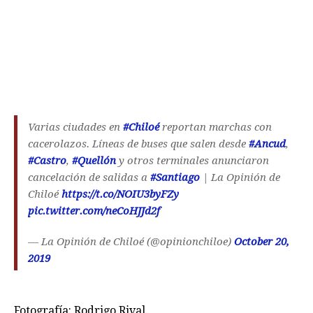
Varias ciudades en
#Chiloé
reportan marchas con
cacerolazos. Líneas de buses que salen desde
#Ancud
,
#Castro
,
#Quellón
y otros terminales anunciaron
cancelación de salidas a
#Santiago
| La Opinión de
Chiloé
https://t.co/NOIU3byFZy
pic.twitter.com/neCoHJJd2f
— La Opinión de Chiloé (@opinionchiloe)
October 20,
2019
Fotografía: Rodrigo Rival.