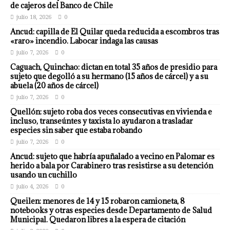
de cajeros del Banco de Chile
julio 18, 2026
0
Ancud: capilla de El Quilar queda reducida a escombros tras
«raro» incendio. Labocar indaga las causas
julio 7, 2026
0
Caguach, Quinchao: dictan en total 35 años de presidio para
sujeto que degolló a su hermano (15 años de cárcel) y a su
abuela (20 años de cárcel)
julio 7, 2026
0
Quellón: sujeto roba dos veces consecutivas en vivienda e
incluso, transeúntes y taxista lo ayudaron a trasladar
especies sin saber que estaba robando
julio 7, 2026
0
Ancud: sujeto que habría apuñalado a vecino en Palomar es
herido a bala por Carabinero tras resistirse a su detención
usando un cuchillo
julio 4, 2026
0
Queilen: menores de 14 y 15 robaron camioneta, 8
notebooks y otras especies desde Departamento de Salud
Municipal. Quedaron libres a la espera de citación