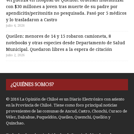
Vergüenza en Hospital de Quellón: ordenan indemnizar
con $30 millones a joven tras muerte de su padre por
apendicitis/peritonitis no pesquisada. Pasó por 5 médicos
y lo trasladaron a Castro
julio 4, 2026
Queilen: menores de 14 y 15 robaron camioneta, 8
notebooks y otras especies desde Departamento de Salud
Municipal. Quedaron libres a la espera de citación
julio 2, 2026
¿QUIÉNES SOMOS?
© 2016 La Opinión de Chiloé es un Diario Electrónico con asiento
en la Provincia de Chiloé. Tiene como foco principal noticias
provenientes de las comunas de Ancud, Castro, Chonchi, Curaco de
Vélez, Dalcahue, Puqueldón, Queilen, Quemchi, Quellón y
Quinchao.