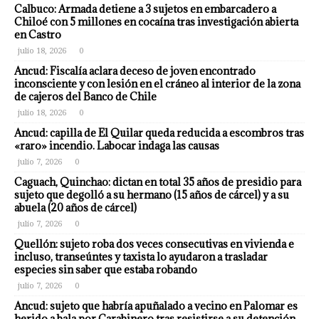
Calbuco: Armada detiene a 3 sujetos en embarcadero a
Chiloé con 5 millones en cocaína tras investigación abierta
en Castro
julio 18, 2026
0
Ancud: Fiscalía aclara deceso de joven encontrado
inconsciente y con lesión en el cráneo al interior de la zona
de cajeros del Banco de Chile
julio 18, 2026
0
Ancud: capilla de El Quilar queda reducida a escombros tras
«raro» incendio. Labocar indaga las causas
julio 7, 2026
0
Caguach, Quinchao: dictan en total 35 años de presidio para
sujeto que degolló a su hermano (15 años de cárcel) y a su
abuela (20 años de cárcel)
julio 7, 2026
0
Quellón: sujeto roba dos veces consecutivas en vivienda e
incluso, transeúntes y taxista lo ayudaron a trasladar
especies sin saber que estaba robando
julio 7, 2026
0
Ancud: sujeto que habría apuñalado a vecino en Palomar es
herido a bala por Carabinero tras resistirse a su detención