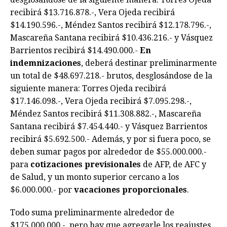
recibirá $13.716.878.-, Vera Ojeda recibirá
$14.190.596.-, Méndez Santos recibirá $12.178.796.-,
Mascareña Santana recibirá $10.436.216.- y Vásquez
Barrientos recibirá $14.490.000.-
En
indemnizaciones
, deberá destinar preliminarmente
un total de $48.697.218.- brutos, desglosándose de la
siguiente manera: Torres Ojeda recibirá
$17.146.098.-, Vera Ojeda recibirá $7.095.298.-,
Méndez Santos recibirá $11.308.882.-, Mascareña
Santana recibirá $7.454.440.- y Vásquez Barrientos
recibirá $5.692.500.- Además, y por si fuera poco, se
deben sumar pagos por alrededor de $55.000.000.-
para
cotizaciones previsionales
de AFP, de AFC y
de Salud, y un monto superior cercano a los
$6.000.000.- por
vacaciones proporcionales
.
Todo suma preliminarmente alrededor de
$175.000.000.-, pero hay que agregarle los reajustes