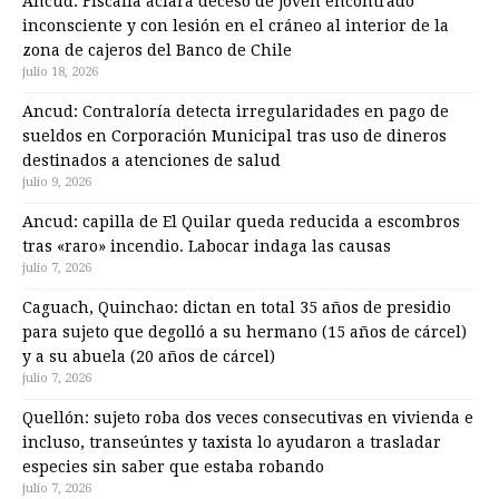
Ancud: Fiscalía aclara deceso de joven encontrado
inconsciente y con lesión en el cráneo al interior de la
zona de cajeros del Banco de Chile
julio 18, 2026
Ancud: Contraloría detecta irregularidades en pago de
sueldos en Corporación Municipal tras uso de dineros
destinados a atenciones de salud
julio 9, 2026
Ancud: capilla de El Quilar queda reducida a escombros
tras «raro» incendio. Labocar indaga las causas
julio 7, 2026
Caguach, Quinchao: dictan en total 35 años de presidio
para sujeto que degolló a su hermano (15 años de cárcel)
y a su abuela (20 años de cárcel)
julio 7, 2026
Quellón: sujeto roba dos veces consecutivas en vivienda e
incluso, transeúntes y taxista lo ayudaron a trasladar
especies sin saber que estaba robando
julio 7, 2026