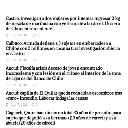
Castro: investigan a dos mujeres por intentar ingresar 2 kg
de mezcla de marihuana con yerba mate a la cárcel. Una era
de Chonchi reincidente
julio 19, 2026
0
Calbuco: Armada detiene a 3 sujetos en embarcadero a
Chiloé con 5 millones en cocaína tras investigación abierta
en Castro
julio 18, 2026
0
Ancud: Fiscalía aclara deceso de joven encontrado
inconsciente y con lesión en el cráneo al interior de la zona
de cajeros del Banco de Chile
julio 18, 2026
0
Ancud: capilla de El Quilar queda reducida a escombros tras
«raro» incendio. Labocar indaga las causas
julio 7, 2026
0
Caguach, Quinchao: dictan en total 35 años de presidio para
sujeto que degolló a su hermano (15 años de cárcel) y a su
abuela (20 años de cárcel)