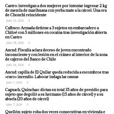
Castro: investigan a dos mujeres por intentar ingresar 2 kg
de mezcla de marihuana con yerba mate a la cárcel. Una era
de Chonchi reincidente
julio 19, 2026
0
Calbuco: Armada detiene a 3 sujetos en embarcadero a
Chiloé con 5 millones en cocaína tras investigación abierta
en Castro
julio 18, 2026
0
Ancud: Fiscalía aclara deceso de joven encontrado
inconsciente y con lesión en el cráneo al interior de la zona
de cajeros del Banco de Chile
julio 18, 2026
0
Ancud: capilla de El Quilar queda reducida a escombros tras
«raro» incendio. Labocar indaga las causas
julio 7, 2026
0
Caguach, Quinchao: dictan en total 35 años de presidio para
sujeto que degolló a su hermano (15 años de cárcel) y a su
abuela (20 años de cárcel)
julio 7, 2026
0
Quellón: sujeto roba dos veces consecutivas en vivienda e