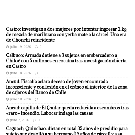
Castro: investigan a dos mujeres por intentar ingresar 2 kg
de mezcla de marihuana con yerba mate a la cárcel. Una era
de Chonchi reincidente
julio 19, 2026
0
Calbuco: Armada detiene a 3 sujetos en embarcadero a
Chiloé con 5 millones en cocaína tras investigación abierta
en Castro
julio 18, 2026
0
Ancud: Fiscalía aclara deceso de joven encontrado
inconsciente y con lesión en el cráneo al interior de la zona
de cajeros del Banco de Chile
julio 18, 2026
0
Ancud: capilla de El Quilar queda reducida a escombros tras
«raro» incendio. Labocar indaga las causas
julio 7, 2026
0
Caguach, Quinchao: dictan en total 35 años de presidio para
sujeto que degolló a su hermano (15 años de cárcel) y a su