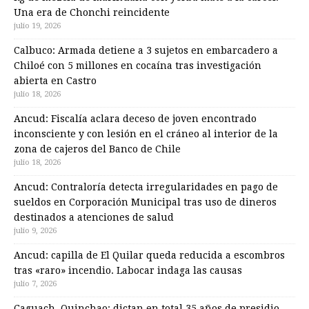
Una era de Chonchi reincidente
julio 19, 2026
Calbuco: Armada detiene a 3 sujetos en embarcadero a
Chiloé con 5 millones en cocaína tras investigación
abierta en Castro
julio 18, 2026
Ancud: Fiscalía aclara deceso de joven encontrado
inconsciente y con lesión en el cráneo al interior de la
zona de cajeros del Banco de Chile
julio 18, 2026
Ancud: Contraloría detecta irregularidades en pago de
sueldos en Corporación Municipal tras uso de dineros
destinados a atenciones de salud
julio 9, 2026
Ancud: capilla de El Quilar queda reducida a escombros
tras «raro» incendio. Labocar indaga las causas
julio 7, 2026
Caguach, Quinchao: dictan en total 35 años de presidio