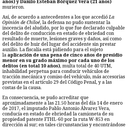
años) y Danilo Esteban Bórquez Vera (21 años)
murieron.
Así, de acuerdo a antecedentes a los que accedió
La
Opinión de Chiloé
, la defensa no pudo sustentar la
inocencia del aludido, por lo que fue declarado culpable
del delito de conducción en estado de ebriedad con
resultado de muerte, lesiones graves y daños, así como
del delito de huir del lugar del accidente sin prestar
auxilio. La fiscalía está pidiendo para el sujeto
la
aplicación de una pena de cinco años de presidio
menor en su grado máximo por cada uno de los
delitos (en total 10 años)
, multa total de 40 UTM,
inhabilidad perpetua para conducir vehículos de
tracción mecánica y comiso del vehículo, más accesorias
previstas en el artículo 29 del Código Penal, y a las
costas de la causa.
En consecuencia, se pudo acreditar que
aproximadamente a las 21.50 horas del día 14 de enero
de 2017, el imputado Pablo Antonio Álvarez Vera,
conducía en estado de ebriedad la camioneta de su
propiedad patente FTHL-60 por la ruta W-853 en
dirección al sur; en tales circunstancias y encontrándose