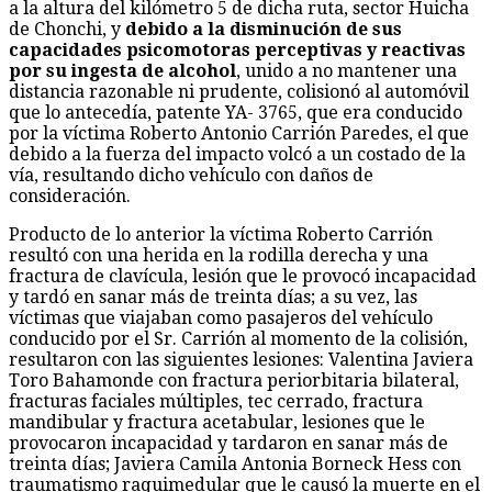
a la altura del kilómetro 5 de dicha ruta, sector Huicha
de Chonchi, y
debido a la disminución de sus
capacidades psicomotoras perceptivas y reactivas
por su ingesta de alcohol
, unido a no mantener una
distancia razonable ni prudente, colisionó al automóvil
que lo antecedía, patente YA- 3765, que era conducido
por la víctima Roberto Antonio Carrión Paredes, el que
debido a la fuerza del impacto volcó a un costado de la
vía, resultando dicho vehículo con daños de
consideración.
Producto de lo anterior la víctima Roberto Carrión
resultó con una herida en la rodilla derecha y una
fractura de clavícula, lesión que le provocó incapacidad
y tardó en sanar más de treinta días; a su vez, las
víctimas que viajaban como pasajeros del vehículo
conducido por el Sr. Carrión al momento de la colisión,
resultaron con las siguientes lesiones: Valentina Javiera
Toro Bahamonde con fractura periorbitaria bilateral,
fracturas faciales múltiples, tec cerrado, fractura
mandibular y fractura acetabular, lesiones que le
provocaron incapacidad y tardaron en sanar más de
treinta días; Javiera Camila Antonia Borneck Hess con
traumatismo raquimedular que le causó la muerte en el