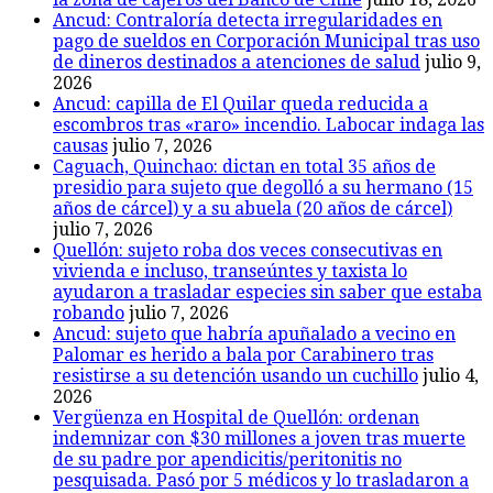
Ancud: Contraloría detecta irregularidades en
pago de sueldos en Corporación Municipal tras uso
de dineros destinados a atenciones de salud
julio 9,
2026
Ancud: capilla de El Quilar queda reducida a
escombros tras «raro» incendio. Labocar indaga las
causas
julio 7, 2026
Caguach, Quinchao: dictan en total 35 años de
presidio para sujeto que degolló a su hermano (15
años de cárcel) y a su abuela (20 años de cárcel)
julio 7, 2026
Quellón: sujeto roba dos veces consecutivas en
vivienda e incluso, transeúntes y taxista lo
ayudaron a trasladar especies sin saber que estaba
robando
julio 7, 2026
Ancud: sujeto que habría apuñalado a vecino en
Palomar es herido a bala por Carabinero tras
resistirse a su detención usando un cuchillo
julio 4,
2026
Vergüenza en Hospital de Quellón: ordenan
indemnizar con $30 millones a joven tras muerte
de su padre por apendicitis/peritonitis no
pesquisada. Pasó por 5 médicos y lo trasladaron a