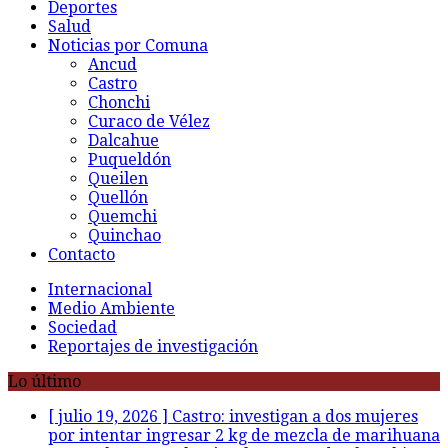
Deportes
Salud
Noticias por Comuna
Ancud
Castro
Chonchi
Curaco de Vélez
Dalcahue
Puqueldón
Queilen
Quellón
Quemchi
Quinchao
Contacto
Internacional
Medio Ambiente
Sociedad
Reportajes de investigación
Lo último
[ julio 19, 2026 ]
Castro: investigan a dos mujeres
por intentar ingresar 2 kg de mezcla de marihuana