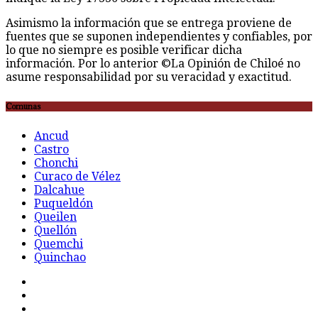
Asimismo la información que se entrega proviene de
fuentes que se suponen independientes y confiables, por
lo que no siempre es posible verificar dicha
información. Por lo anterior ©La Opinión de Chiloé no
asume responsabilidad por su veracidad y exactitud.
Comunas
Ancud
Castro
Chonchi
Curaco de Vélez
Dalcahue
Puqueldón
Queilen
Quellón
Quemchi
Quinchao
F
t
G