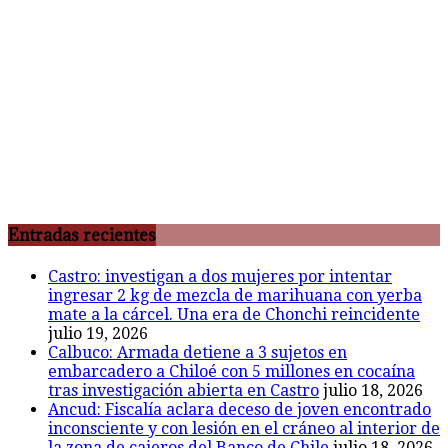
Entradas recientes
Castro: investigan a dos mujeres por intentar
ingresar 2 kg de mezcla de marihuana con yerba
mate a la cárcel. Una era de Chonchi reincidente
julio 19, 2026
Calbuco: Armada detiene a 3 sujetos en
embarcadero a Chiloé con 5 millones en cocaína
tras investigación abierta en Castro
julio 18, 2026
Ancud: Fiscalía aclara deceso de joven encontrado
inconsciente y con lesión en el cráneo al interior de
la zona de cajeros del Banco de Chile
julio 18, 2026