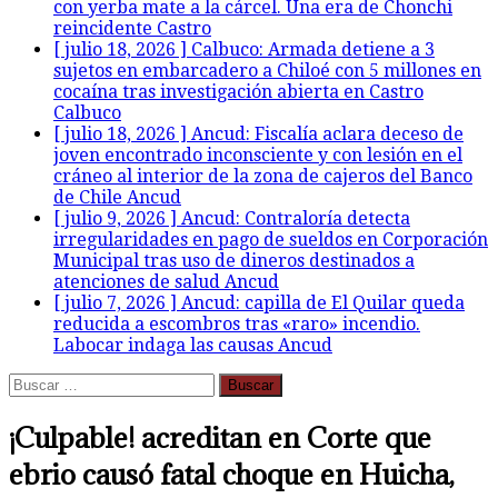
con yerba mate a la cárcel. Una era de Chonchi
reincidente
Castro
[ julio 18, 2026 ]
Calbuco: Armada detiene a 3
sujetos en embarcadero a Chiloé con 5 millones en
cocaína tras investigación abierta en Castro
Calbuco
[ julio 18, 2026 ]
Ancud: Fiscalía aclara deceso de
joven encontrado inconsciente y con lesión en el
cráneo al interior de la zona de cajeros del Banco
de Chile
Ancud
[ julio 9, 2026 ]
Ancud: Contraloría detecta
irregularidades en pago de sueldos en Corporación
Municipal tras uso de dineros destinados a
atenciones de salud
Ancud
[ julio 7, 2026 ]
Ancud: capilla de El Quilar queda
reducida a escombros tras «raro» incendio.
Labocar indaga las causas
Ancud
Buscar:
¡Culpable! acreditan en Corte que
ebrio causó fatal choque en Huicha,