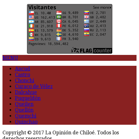
MENU
Ancud
Castro
Chonchi
Curaco de Vélez
Dalcahue
Puqueldón
Queilen
Quellón
Quemchi
Quinchao
Copyright © 2017 La Opinión de Chiloé. Todos los
derechos reservados.