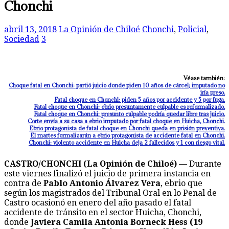
Chonchi
abril 13, 2018
La Opinión de Chiloé
Chonchi
,
Policial
,
Sociedad
3
Véase también:
Choque fatal en Chonchi: partió juicio donde piden 10 años de cárcel; imputado no
iría preso.
Fatal choque en Chonchi: piden 5 años por accidente y 5 por fuga.
Fatal choque en Chonchi: ebrio presuntamente culpable es reformalizado.
Fatal choque en Chonchi: presunto culpable podría quedar libre tras juicio.
Corte envía a su casa a ebrio imputado por fatal choque en Huicha, Chonchi.
Ebrio protagonista de fatal choque en Chonchi queda en prisión preventiva.
El martes formalizarán a ebrio protagonista de accidente fatal en Chonchi.
Chonchi: violento accidente en Huicha deja 2 fallecidos y 1 con riesgo vital.
CASTRO/CHONCHI (La Opinión de Chiloé) —
Durante
este viernes finalizó el juicio de primera instancia en
contra de
Pablo Antonio Álvarez Vera
, ebrio que
según los magistrados del Tribunal Oral en lo Penal de
Castro ocasionó en enero del año pasado el fatal
accidente de tránsito en el sector Huicha, Chonchi,
donde
Javiera Camila Antonia Borneck Hess (19