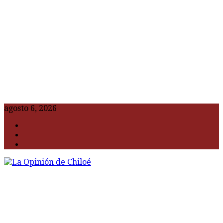
agosto 6, 2026
F
t
G