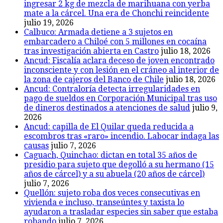
ingresar 2 kg de mezcla de marihuana con yerba
mate a la cárcel. Una era de Chonchi reincidente
julio 19, 2026
Calbuco: Armada detiene a 3 sujetos en
embarcadero a Chiloé con 5 millones en cocaína
tras investigación abierta en Castro
julio 18, 2026
Ancud: Fiscalía aclara deceso de joven encontrado
inconsciente y con lesión en el cráneo al interior de
la zona de cajeros del Banco de Chile
julio 18, 2026
Ancud: Contraloría detecta irregularidades en
pago de sueldos en Corporación Municipal tras uso
de dineros destinados a atenciones de salud
julio 9,
2026
Ancud: capilla de El Quilar queda reducida a
escombros tras «raro» incendio. Labocar indaga las
causas
julio 7, 2026
Caguach, Quinchao: dictan en total 35 años de
presidio para sujeto que degolló a su hermano (15
años de cárcel) y a su abuela (20 años de cárcel)
julio 7, 2026
Quellón: sujeto roba dos veces consecutivas en
vivienda e incluso, transeúntes y taxista lo
ayudaron a trasladar especies sin saber que estaba
robando
julio 7, 2026