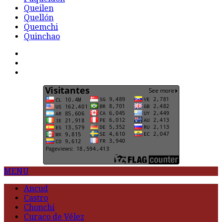
Queilen
Quellón
Quemchi
Quinchao
F
t
G
MENU
Ancud
Castro
Chonchi
Curaco de Vélez