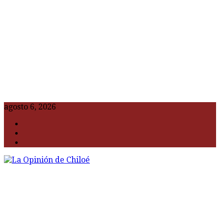
agosto 6, 2026
F
t
G