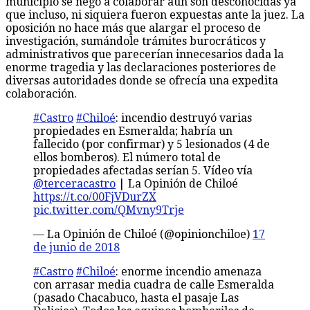
municipio se negó a colaborar aún son desconocidas ya
que incluso, ni siquiera fueron expuestas ante la juez. La
oposición no hace más que alargar el proceso de
investigación, sumándole trámites burocráticos y
administrativos que parecerían innecesarios dada la
enorme tragedia y las declaraciones posteriores de
diversas autoridades donde se ofrecía una expedita
colaboración.
#Castro
#Chiloé
: incendio destruyó varias
propiedades en Esmeralda; habría un
fallecido (por confirmar) y 5 lesionados (4 de
ellos bomberos). El número total de
propiedades afectadas serían 5. Vídeo vía
@terceracastro
| La Opinión de Chiloé
https://t.co/00FjVDurZX
pic.twitter.com/QMvny9Trje
— La Opinión de Chiloé (@opinionchiloe)
17
de junio de 2018
#Castro
#Chiloé
: enorme incendio amenaza
con arrasar media cuadra de calle Esmeralda
(pasado Chacabuco, hasta el pasaje Las