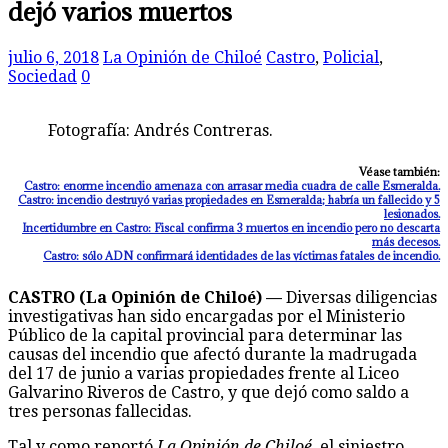
dejó varios muertos
julio 6, 2018
La Opinión de Chiloé
Castro
,
Policial
,
Sociedad
0
Fotografía: Andrés Contreras.
Véase también:
Castro: enorme incendio amenaza con arrasar media cuadra de calle Esmeralda.
Castro: incendio destruyó varias propiedades en Esmeralda; habría un fallecido y 5
lesionados.
Incertidumbre en Castro: Fiscal confirma 3 muertos en incendio pero no descarta
más decesos.
Castro: sólo ADN confirmará identidades de las víctimas fatales de incendio.
CASTRO (La Opinión de Chiloé) —
Diversas diligencias
investigativas han sido encargadas por el Ministerio
Público de la capital provincial para determinar las
causas del incendio que afectó durante la madrugada
del 17 de junio a varias propiedades frente al Liceo
Galvarino Riveros de Castro, y que dejó como saldo a
tres personas fallecidas.
Tal y como reportó
La Opinión de Chiloé
, el siniestro