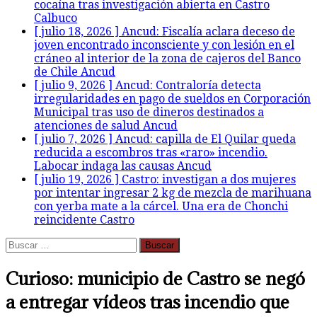
cocaína tras investigación abierta en Castro
Calbuco
[ julio 18, 2026 ]
Ancud: Fiscalía aclara deceso de
joven encontrado inconsciente y con lesión en el
cráneo al interior de la zona de cajeros del Banco
de Chile
Ancud
[ julio 9, 2026 ]
Ancud: Contraloría detecta
irregularidades en pago de sueldos en Corporación
Municipal tras uso de dineros destinados a
atenciones de salud
Ancud
[ julio 7, 2026 ]
Ancud: capilla de El Quilar queda
reducida a escombros tras «raro» incendio.
Labocar indaga las causas
Ancud
[ julio 19, 2026 ]
Castro: investigan a dos mujeres
por intentar ingresar 2 kg de mezcla de marihuana
con yerba mate a la cárcel. Una era de Chonchi
reincidente
Castro
Buscar:
Curioso: municipio de Castro se negó
a entregar vídeos tras incendio que