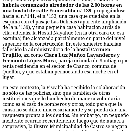
habría comenzado alrededor de las 2.00 horas en
una hostal de calle Esmeralda n.°139
, propagándose
hacia el n.°141, el n.°153, una casa que quedaba en la
esquina con el pasaje Las Delicias (aparente ampliación
de la n.°139), y una pequeña casa habitación atrás de
ella; además, la Hostal Nayahué (en la otra cara de esa
esquina) fue alcanzada parcialmente en parte del nivel
superior de la construcción. En este siniestro habrían
fallecido la administradora de la hostal
Carmen
Trujillo
, así como
Clara Luz Muñoz Lavanderos y
Fernando López Mora
, pareja oriunda de Santiago que
tenía residencia en el sector de Chanco, comuna de
Quellón, y que estaban pernoctando esa noche en el
lugar.
En este contexto, la Fiscalía ha recibido la colaboración
no sólo de las policías, sino que también de otras
instituciones que lo han hecho de manera voluntaria
como es el caso de bomberos y otros, todo para que la
causa no se dilate innecesariamente y se pueda dar una
respuesta pronta a los deudos. Sin embargo, un pequeño
incidente ocurrió recientemente luego que de manera
sorpresiva, la Ilustre Municipalidad de Castro se negara