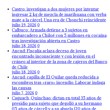
Castro: investigan a dos mujeres por intentar
ingresar 2 kg de mezcla de marihuana con yerba
mate a la cárcel. Una era de Chonchi reincidente
julio 19, 2026
0
Calbuco: Armada detiene a 3 sujetos en
embarcadero a Chiloé con 5 millones en cocaína
tras investigación abierta en Castro
julio 18, 2026
0
Ancud: Fiscalía aclara deceso de joven
encontrado inconsciente y con lesión en el
cráneo al interior de la zona de cajeros del Banco
de Chile
julio 18, 2026
0
Ancud: capilla de El Quilar queda reducida a
escombros tras «raro» incendio. Labocar indaga
las causas
julio 7, 2026
0
Caguach, Quinchao: dictan en total 35 años de
presidio para sujeto que degolló a su hermano
(15 años de cárcel) y a su abuela (20 años de