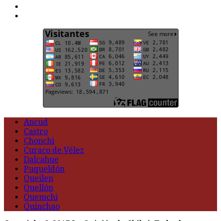
t
G
Ancud
Castro
Chonchi
Curaco de Vélez
Dalcahue
Puqueldón
Queilen
Quellón
Quemchi
Quinchao