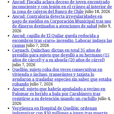
Ancud: Fiscalía aclara deceso de joven encontrado
inconsciente y con lesión en el cráneo al interior de
la zona de cajeros del Banco de Chile
julio 18, 2026
Ancud: Contraloría detecta irregularidades en
pago de sueldos en Corporación Municipal tras uso
de dineros destinados a atenciones de salud
julio 9,
2026
Ancud: capilla de El Quilar queda reducida a
escombros tras «raro» incendio. Labocar indaga las
causas
julio 7, 2026
Caguach, Quinchao: dictan en total 35 años de
presidio para sujeto que degolló a su hermano (15
años de cárcel) y a su abuela (20 años de cárcel)
julio 7, 2026
Quellón: sujeto roba dos veces consecutivas en
vivienda e incluso, transeúntes y taxista lo
ayudaron a trasladar especies sin saber que estaba
robando
julio 7, 2026
Ancud: sujeto que habría apuñalado a vecino en
Palomar es herido a bala por Carabinero tras
resistirse a su detención usando un cuchillo
julio 4,
2026
Vergüenza en Hospital de Quellón: ordenan
indemnizar con $30 millones a joven tras muerte