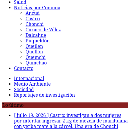
Salud
Noticias por Comuna
Ancud
Castro
Chonchi
Curaco de Vélez
Dalcahue
Puqueldón
Queilen
Quellón
Quemchi
Quinchao
Contacto
Internacional
Medio Ambiente
Sociedad
Reportajes de investigación
Lo último
[ julio 19, 2026 ]
Castro: investigan a dos mujeres
por intentar ingresar 2 kg de mezcla de marihuana
con yerba mate a la cárcel. Una era de Chonchi