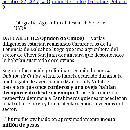
octubre 22, 2017
La Opinión de Chiloé
Dalcahue
,
Policial
0
Fotografía: Agricultural Research Service,
USDA.
DALCAHUE (La Opinión de Chiloé) —
Varias
diligencias estarían realizando Carabineros de la
Tenencia de Dalcahue luego que una agricultora del
sector de Chovi San Juan denunciara que desconocidos
le habrían sustraído doce ovinos.
Según información preliminar recopilada por
La
Opinión de Chiloé
, el hurto habría ocurrido durante la
madrugada de ayer cuando María Dolly Vidal se
percatara que
once corderos y una oveja habían
desaparecido desde su campo
. Tras ello, realizó la
respectiva denuncia a Carabineros quienes procedieron
a patrullar el área y tomar declaraciones a vecinos del
sector.
El hurto fue avaluado en aproximadamente
medio
millón de pesos
.