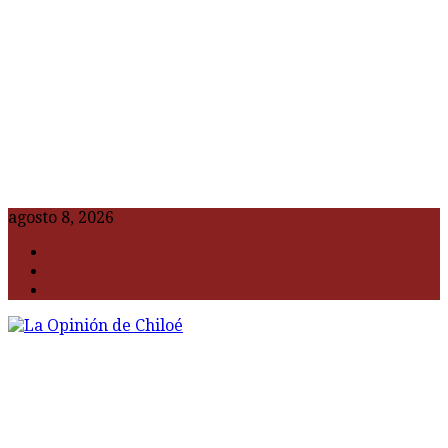
agosto 8, 2026
F
t
G