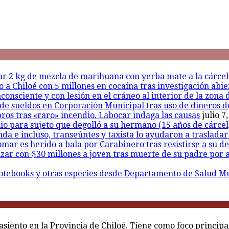
sar 2 kg de mezcla de marihuana con yerba mate a la cárce
a Chiloé con 5 millones en cocaína tras investigación abie
onsciente y con lesión en el cráneo al interior de la zona 
de sueldos en Corporación Municipal tras uso de dineros d
ros tras «raro» incendio. Labocar indaga las causas
julio 7
io para sujeto que degolló a su hermano (15 años de cárcel)
nda e incluso, transeúntes y taxista lo ayudaron a traslada
mar es herido a bala por Carabinero tras resistirse a su d
r con $30 millones a joven tras muerte de su padre por ap
otebooks y otras especies desde Departamento de Salud Mun
asiento en la Provincia de Chiloé. Tiene como foco princip