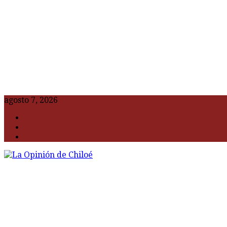
agosto 7, 2026
F
t
G