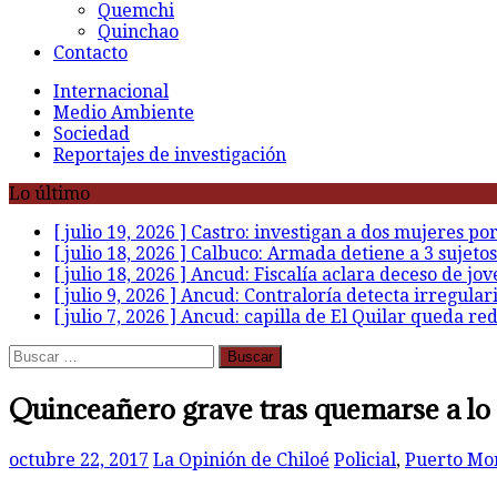
Quemchi
Quinchao
Contacto
Internacional
Medio Ambiente
Sociedad
Reportajes de investigación
Lo último
[ julio 19, 2026 ]
Castro: investigan a dos mujeres po
[ julio 18, 2026 ]
Calbuco: Armada detiene a 3 sujetos
[ julio 18, 2026 ]
Ancud: Fiscalía aclara deceso de jov
[ julio 9, 2026 ]
Ancud: Contraloría detecta irregular
[ julio 7, 2026 ]
Ancud: capilla de El Quilar queda re
Buscar:
Quinceañero grave tras quemarse a lo 
octubre 22, 2017
La Opinión de Chiloé
Policial
,
Puerto Mo