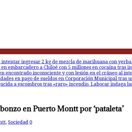
r intentar ingresar 2 kg de mezcla de marihuana con yerba
 en embarcadero a Chiloé con 5 millones en cocaína tras in
en encontrado inconsciente y con lesión en el cráneo al int
idades en pago de sueldos en Corporación Municipal tras u
ducida a escombros tras «raro» incendio. Labocar indaga la
bonzo en Puerto Montt por ‘pataleta’
ntt
,
Sociedad
0