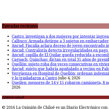
Entradas recientes
Castro: investigan a dos mujeres por intentar ingre
Calbuco: Armada detiene a 3 sujetos en embarcadero 
Ancud: Fiscalía aclara deceso de joven encontrado inc
Ancud: Contraloría detecta irregularidades en pago 
Ancud: capilla de El Quilar queda reducida a escomb
Caguach, Quinchao: dictan en total 35 años de presid
Quellón: sujeto roba dos veces consecutivas en vivie
Ancud: sujeto que habría apuñalado a vecino en Palo
Vergüenza en Hospital de Quellón: ordenan indemniza
y lo trasladaron a Castro
julio 4, 2026
Queilen: menores de 14 y 15 robaron camioneta, 8 n
2026
¿Quiénes somos?
© 2016 La Opinión de Chiloé es un Diario Electrónico con 