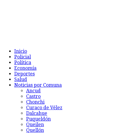
Inicio
Policial
Política
Economía
Deportes
Salud
Noticias por Comuna
Ancud
Castro
Chonchi
Curaco de Vélez
Dalcahue
Puqueldón
Queilen
Quellón