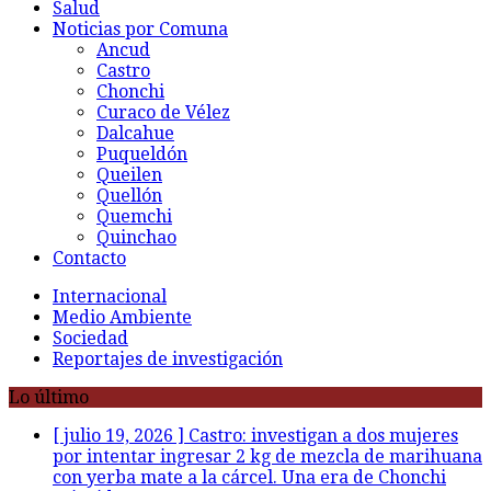
Salud
Noticias por Comuna
Ancud
Castro
Chonchi
Curaco de Vélez
Dalcahue
Puqueldón
Queilen
Quellón
Quemchi
Quinchao
Contacto
Internacional
Medio Ambiente
Sociedad
Reportajes de investigación
Lo último
[ julio 19, 2026 ]
Castro: investigan a dos mujeres
por intentar ingresar 2 kg de mezcla de marihuana
con yerba mate a la cárcel. Una era de Chonchi