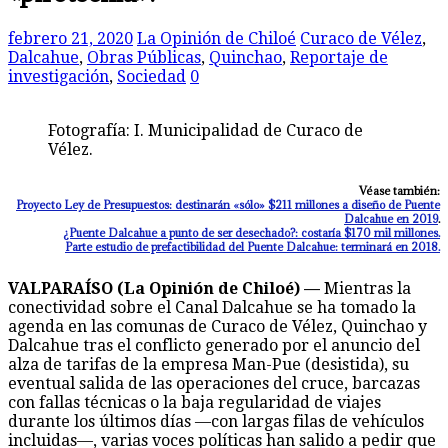
febrero 21, 2020
La Opinión de Chiloé
Curaco de Vélez
,
Dalcahue
,
Obras Públicas
,
Quinchao
,
Reportaje de
investigación
,
Sociedad
0
Fotografía: I. Municipalidad de Curaco de
Vélez.
Véase también:
Proyecto Ley de Presupuestos: destinarán «sólo» $211 millones a diseño de Puente
Dalcahue en 2019
.
¿Puente Dalcahue a punto de ser desechado?: costaría $170 mil millones.
Parte estudio de prefactibilidad del Puente Dalcahue: terminará en 2018.
VALPARAÍSO (La Opinión de Chiloé) —
Mientras la
conectividad sobre el Canal Dalcahue se ha tomado la
agenda en las comunas de Curaco de Vélez, Quinchao y
Dalcahue tras el conflicto generado por el anuncio del
alza de tarifas de la empresa Man-Pue (desistida), su
eventual salida de las operaciones del cruce, barcazas
con fallas técnicas o la baja regularidad de viajes
durante los últimos días —con largas filas de vehículos
incluidas—, varias voces políticas han salido a pedir que