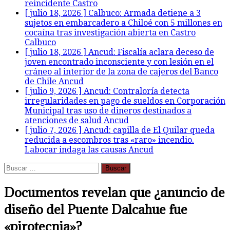
reincidente
Castro
[ julio 18, 2026 ]
Calbuco: Armada detiene a 3
sujetos en embarcadero a Chiloé con 5 millones en
cocaína tras investigación abierta en Castro
Calbuco
[ julio 18, 2026 ]
Ancud: Fiscalía aclara deceso de
joven encontrado inconsciente y con lesión en el
cráneo al interior de la zona de cajeros del Banco
de Chile
Ancud
[ julio 9, 2026 ]
Ancud: Contraloría detecta
irregularidades en pago de sueldos en Corporación
Municipal tras uso de dineros destinados a
atenciones de salud
Ancud
[ julio 7, 2026 ]
Ancud: capilla de El Quilar queda
reducida a escombros tras «raro» incendio.
Labocar indaga las causas
Ancud
Buscar:
Documentos revelan que ¿anuncio de
diseño del Puente Dalcahue fue
«pirotecnia»?