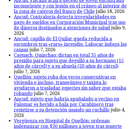
Ancud: Fiscalía aclara deceso de joven encontrado
inconsciente y con lesión en el cráneo al interior de
la zona de cajeros del Banco de Chile
julio 18, 2026
Ancud: Contraloría detecta irregularidades en
pago de sueldos en Corporación Municipal tras uso
de dineros destinados a atenciones de salud
julio 9,
2026
Ancud: capilla de El Quilar queda reducida a
escombros tras «raro» incendio. Labocar indaga las
causas
julio 7, 2026
Caguach, Quinchao: dictan en total 35 años de
presidio para sujeto que degolló a su hermano (15
años de cárcel) y a su abuela (20 años de cárcel)
julio 7, 2026
Quellón: sujeto roba dos veces consecutivas en
vivienda e incluso, transeúntes y taxista lo
ayudaron a trasladar especies sin saber que estaba
robando
julio 7, 2026
Ancud: sujeto que habría apuñalado a vecino en
Palomar es herido a bala por Carabinero tras
resistirse a su detención usando un cuchillo
julio 4,
2026
Vergüenza en Hospital de Quellón: ordenan
indemnizar con $30 millones a joven tras muerte