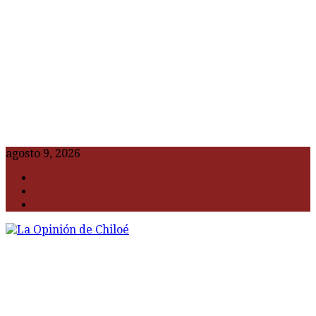
agosto 9, 2026
F
t
G