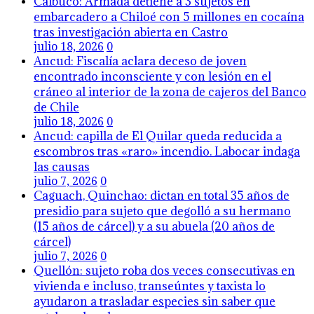
Calbuco: Armada detiene a 3 sujetos en
embarcadero a Chiloé con 5 millones en cocaína
tras investigación abierta en Castro
julio 18, 2026
0
Ancud: Fiscalía aclara deceso de joven
encontrado inconsciente y con lesión en el
cráneo al interior de la zona de cajeros del Banco
de Chile
julio 18, 2026
0
Ancud: capilla de El Quilar queda reducida a
escombros tras «raro» incendio. Labocar indaga
las causas
julio 7, 2026
0
Caguach, Quinchao: dictan en total 35 años de
presidio para sujeto que degolló a su hermano
(15 años de cárcel) y a su abuela (20 años de
cárcel)
julio 7, 2026
0
Quellón: sujeto roba dos veces consecutivas en
vivienda e incluso, transeúntes y taxista lo
ayudaron a trasladar especies sin saber que