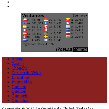
t
G
Ancud
Castro
Chonchi
Curaco de Vélez
Dalcahue
Puqueldón
Queilen
Quellón
Quemchi
Quinchao