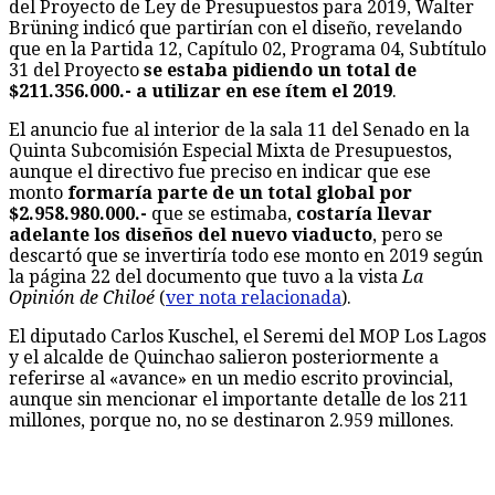
del Proyecto de Ley de Presupuestos para 2019, Walter
Brüning indicó que partirían con el diseño, revelando
que en la Partida 12, Capítulo 02, Programa 04, Subtítulo
31 del Proyecto
se estaba pidiendo un total de
$211.356.000.- a utilizar en ese ítem el 2019
.
El anuncio fue al interior de la sala 11 del Senado en la
Quinta Subcomisión Especial Mixta de Presupuestos,
aunque el directivo fue preciso en indicar que ese
monto
formaría parte de un total global por
$2.958.980.000.-
que se estimaba,
costaría llevar
adelante los diseños del nuevo viaducto
, pero se
descartó que se invertiría todo ese monto en 2019 según
la página 22 del documento que tuvo a la vista
La
Opinión de Chiloé
(
ver nota relacionada
).
El diputado Carlos Kuschel, el Seremi del MOP Los Lagos
y el alcalde de Quinchao salieron posteriormente a
referirse al «avance» en un medio escrito provincial,
aunque sin mencionar el importante detalle de los 211
millones, porque no, no se destinaron 2.959 millones.