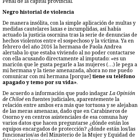
Penal de la capital provincial.
Negro historial de violencia
De manera insólita, con la simple aplicación de multas y
medidas cautelares laxas e incumplidas, así había
actuado la justicia osornina tras la serie de denuncias de
hechos violentos entre el sospechoso y la víctima. Ya en
febrero del año 2016 la hermana de Paola Andrea
alertaba lo que estaba viviendo al no poder contactarse
con ella acusando directamente al imputado: «es un
maricón que le gusta pegarle a las mujeres (…) le pega a
mi hermana y la tiene amenazada, ahora no me puedo
comunicar
con mi hermana [porque]
tiene su teléfono
apagado y temo por su vida»
.
De acuerdo a información que pudo indagar
La Opinión
de Chiloé
en fuentes judiciales, aparentemente la
relación entre ambos era más que tortuosa y se alejaban
de las meras amenazas, dado que en Carabineros de
Osorno y en centros asistenciales de esa comuna hay
varios datos que hacen preguntarse ¿dónde están los
equipos encargados de protección? ¿dónde están los/las
funcionarios/as del Ministerio de la Mujer y Equidad de