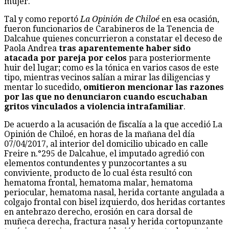
mujer.
Tal y como reportó
La Opinión de Chiloé
en esa ocasión,
fueron funcionarios de Carabineros de la Tenencia de
Dalcahue quienes concurrieron a constatar el deceso de
Paola Andrea
tras aparentemente haber sido
atacada por pareja por celos
para posteriormente
huir del lugar; como es la tónica en varios casos de este
tipo, mientras vecinos salían a mirar las diligencias y
mentar lo sucedido,
omitieron mencionar las razones
por las que no denunciaron cuando escuchaban
gritos vinculados a violencia intrafamiliar
.
De acuerdo a la acusación de fiscalía a la que accedió La
Opinión de Chiloé, en horas de la mañana del día
07/04/2017, al interior del domicilio ubicado en calle
Freire n.°295 de Dalcahue, el imputado agredió con
elementos contundentes y punzocortantes a su
conviviente, producto de lo cual ésta resultó con
hematoma frontal, hematoma malar, hematoma
periocular, hematoma nasal, herida cortante angulada a
colgajo frontal con bisel izquierdo, dos heridas cortantes
en antebrazo derecho, erosión en cara dorsal de
muñeca derecha, fractura nasal y herida cortopunzante