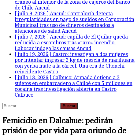
cráneo al interior de la zona de cajeros del Banco
de Chile
Ancud
[ julio 9, 2026 ]
Ancud: Contraloría detecta
irregularidades en pago de sueldos en Corporación
Municipal tras uso de dineros destinados a
atenciones de salud
Ancud
[ julio 7, 2026 ]
Ancud: capilla de El Quilar queda
reducida a escombros tras «raro» incendio.
Labocar indaga las causas
Ancud
[ julio 19, 2026 ]
Castro: investigan a dos mujeres
por intentar ingresar 2 kg de mezcla de marihuana
con yerba mate a la cárcel. Una era de Chonchi
reincidente
Castro
[ julio 18, 2026 ]
Calbuco: Armada detiene a 3
sujetos en embarcadero a Chiloé con 5 millones en
cocaína tras investigación abierta en Castro
Calbuco
Buscar:
Femicidio en Dalcahue: pedirán
prisión de por vida para oriundo de