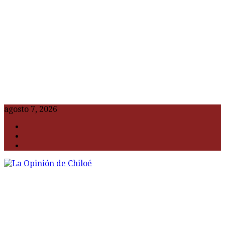
agosto 7, 2026
F
t
G