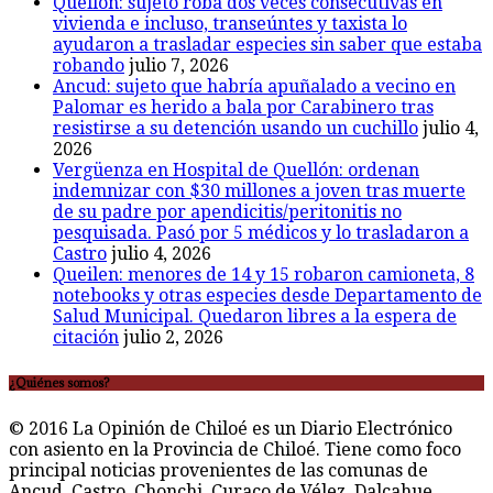
Quellón: sujeto roba dos veces consecutivas en
vivienda e incluso, transeúntes y taxista lo
ayudaron a trasladar especies sin saber que estaba
robando
julio 7, 2026
Ancud: sujeto que habría apuñalado a vecino en
Palomar es herido a bala por Carabinero tras
resistirse a su detención usando un cuchillo
julio 4,
2026
Vergüenza en Hospital de Quellón: ordenan
indemnizar con $30 millones a joven tras muerte
de su padre por apendicitis/peritonitis no
pesquisada. Pasó por 5 médicos y lo trasladaron a
Castro
julio 4, 2026
Queilen: menores de 14 y 15 robaron camioneta, 8
notebooks y otras especies desde Departamento de
Salud Municipal. Quedaron libres a la espera de
citación
julio 2, 2026
¿Quiénes somos?
© 2016 La Opinión de Chiloé es un Diario Electrónico
con asiento en la Provincia de Chiloé. Tiene como foco
principal noticias provenientes de las comunas de
Ancud, Castro, Chonchi, Curaco de Vélez, Dalcahue,