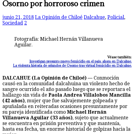
Osorno por horroroso crimen
junio 21, 2018
La Opinión de Chiloé
Dalcahue
,
Policial
,
Sociedad
2
Fotografía: Michael Hernán Villanueva
Aguilar.
Véase también:
Investigan presunto nuevo femicidio en el país: ahora en Dalcahue.
La violenta historia de oriundos de Osorno tras virtual femicidio en Dalcahue.
DALCAHUE (La Opinión de Chiloé) —
Conmoción
causó en la comunidad dalcahuina un violento hecho de
sangre ocurrido el año pasado luego que se reportara el
hallazgo sin vida de
Paola Andrea Villalobos Mancilla
(42 años)
, mujer que fue salvajemente golpeada y
apuñalada en reiteradas ocasiones presuntamente por
su pareja identificada como
Michael Hernán
Villanueva Aguilar (33 años)
, sujeto que actualmente
se encuentra en prisión preventiva y que mantenía,
hasta esa fecha, un enorme historial de golpizas hacia la