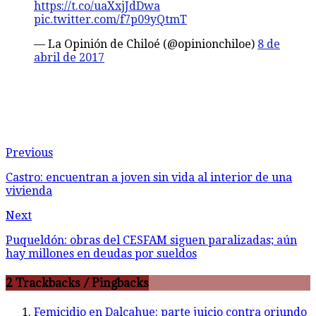
https://t.co/uaXxjJdDwa
pic.twitter.com/f7p09yQtmT
— La Opinión de Chiloé (@opinionchiloe)
8 de
abril de 2017
Previous
Castro: encuentran a joven sin vida al interior de una
vivienda
Next
Puqueldón: obras del CESFAM siguen paralizadas; aún
hay millones en deudas por sueldos
2 Trackbacks / Pingbacks
Femicidio en Dalcahue: parte juicio contra oriundo