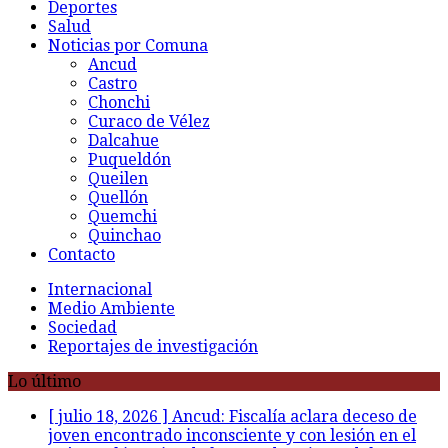
Deportes
Salud
Noticias por Comuna
Ancud
Castro
Chonchi
Curaco de Vélez
Dalcahue
Puqueldón
Queilen
Quellón
Quemchi
Quinchao
Contacto
Internacional
Medio Ambiente
Sociedad
Reportajes de investigación
Lo último
[ julio 18, 2026 ]
Ancud: Fiscalía aclara deceso de
joven encontrado inconsciente y con lesión en el