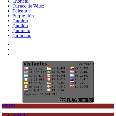
Chonchi
Curaco de Vélez
Dalcahue
Puqueldón
Queilen
Quellón
Quemchi
Quinchao
F
t
G
MENU
Ancud