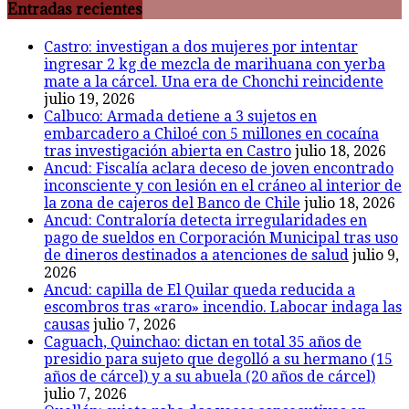
Entradas recientes
Castro: investigan a dos mujeres por intentar
ingresar 2 kg de mezcla de marihuana con yerba
mate a la cárcel. Una era de Chonchi reincidente
julio 19, 2026
Calbuco: Armada detiene a 3 sujetos en
embarcadero a Chiloé con 5 millones en cocaína
tras investigación abierta en Castro
julio 18, 2026
Ancud: Fiscalía aclara deceso de joven encontrado
inconsciente y con lesión en el cráneo al interior de
la zona de cajeros del Banco de Chile
julio 18, 2026
Ancud: Contraloría detecta irregularidades en
pago de sueldos en Corporación Municipal tras uso
de dineros destinados a atenciones de salud
julio 9,
2026
Ancud: capilla de El Quilar queda reducida a
escombros tras «raro» incendio. Labocar indaga las
causas
julio 7, 2026
Caguach, Quinchao: dictan en total 35 años de
presidio para sujeto que degolló a su hermano (15
años de cárcel) y a su abuela (20 años de cárcel)
julio 7, 2026