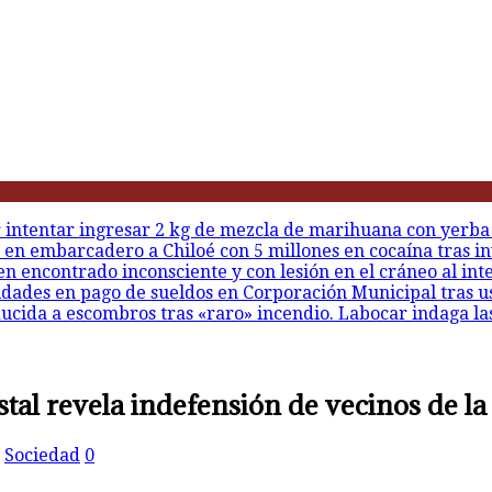
r intentar ingresar 2 kg de mezcla de marihuana con yerba
 en embarcadero a Chiloé con 5 millones en cocaína tras in
en encontrado inconsciente y con lesión en el cráneo al int
idades en pago de sueldos en Corporación Municipal tras u
ducida a escombros tras «raro» incendio. Labocar indaga la
tal revela indefensión de vecinos de la
,
Sociedad
0