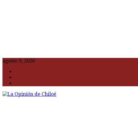
agosto 9, 2026
F
t
G