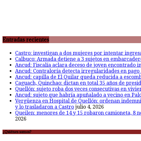
Entradas recientes
Castro: investigan a dos mujeres por intentar ingre
Calbuco: Armada detiene a 3 sujetos en embarcadero 
Ancud: Fiscalía aclara deceso de joven encontrado inc
Ancud: Contraloría detecta irregularidades en pago 
Ancud: capilla de El Quilar queda reducida a escomb
Caguach, Quinchao: dictan en total 35 años de presid
Quellón: sujeto roba dos veces consecutivas en vivie
Ancud: sujeto que habría apuñalado a vecino en Palo
Vergüenza en Hospital de Quellón: ordenan indemniza
y lo trasladaron a Castro
julio 4, 2026
Queilen: menores de 14 y 15 robaron camioneta, 8 n
2026
¿Quiénes somos?