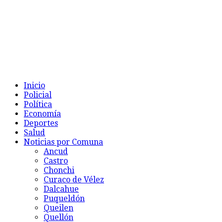
Inicio
Policial
Política
Economía
Deportes
Salud
Noticias por Comuna
Ancud
Castro
Chonchi
Curaco de Vélez
Dalcahue
Puqueldón
Queilen
Quellón