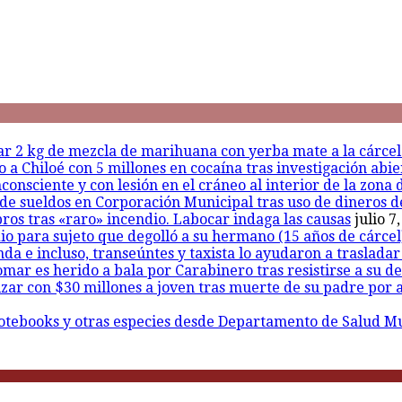
sar 2 kg de mezcla de marihuana con yerba mate a la cárce
a Chiloé con 5 millones en cocaína tras investigación abie
onsciente y con lesión en el cráneo al interior de la zona 
de sueldos en Corporación Municipal tras uso de dineros d
ros tras «raro» incendio. Labocar indaga las causas
julio 7
io para sujeto que degolló a su hermano (15 años de cárcel)
nda e incluso, transeúntes y taxista lo ayudaron a traslada
mar es herido a bala por Carabinero tras resistirse a su d
r con $30 millones a joven tras muerte de su padre por ap
otebooks y otras especies desde Departamento de Salud Mun