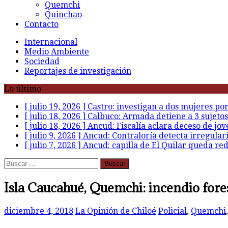
Quemchi
Quinchao
Contacto
Internacional
Medio Ambiente
Sociedad
Reportajes de investigación
Lo último
[ julio 19, 2026 ]
Castro: investigan a dos mujeres po
[ julio 18, 2026 ]
Calbuco: Armada detiene a 3 sujetos
[ julio 18, 2026 ]
Ancud: Fiscalía aclara deceso de jov
[ julio 9, 2026 ]
Ancud: Contraloría detecta irregular
[ julio 7, 2026 ]
Ancud: capilla de El Quilar queda re
Buscar:
Isla Caucahué, Quemchi: incendio fores
diciembre 4, 2018
La Opinión de Chiloé
Policial
,
Quemchi