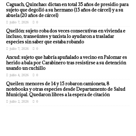
Caguach, Quinchao: dictan en total 35 años de presidio para
sujeto que degolló a su hermano (15 años de cárcel) y a su
abuela (20 años de cárcel)
julio 7, 2026
0
Quellón: sujeto roba dos veces consecutivas en vivienda e
incluso, transeúntes y taxista lo ayudaron a trasladar
especies sin saber que estaba robando
julio 7, 2026
0
Ancud: sujeto que habría apuñalado a vecino en Palomar es
herido a bala por Carabinero tras resistirse a su detención
usando un cuchillo
julio 4, 2026
0
Queilen: menores de 14 y 15 robaron camioneta, 8
notebooks y otras especies desde Departamento de Salud
Municipal. Quedaron libres a la espera de citación
julio 2, 2026
0