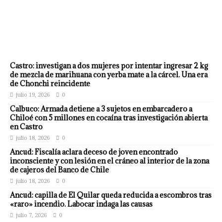
Castro: investigan a dos mujeres por intentar ingresar 2 kg
de mezcla de marihuana con yerba mate a la cárcel. Una era
de Chonchi reincidente
julio 19, 2026
0
Calbuco: Armada detiene a 3 sujetos en embarcadero a
Chiloé con 5 millones en cocaína tras investigación abierta
en Castro
julio 18, 2026
0
Ancud: Fiscalía aclara deceso de joven encontrado
inconsciente y con lesión en el cráneo al interior de la zona
de cajeros del Banco de Chile
julio 18, 2026
0
Ancud: capilla de El Quilar queda reducida a escombros tras
«raro» incendio. Labocar indaga las causas
julio 7, 2026
0