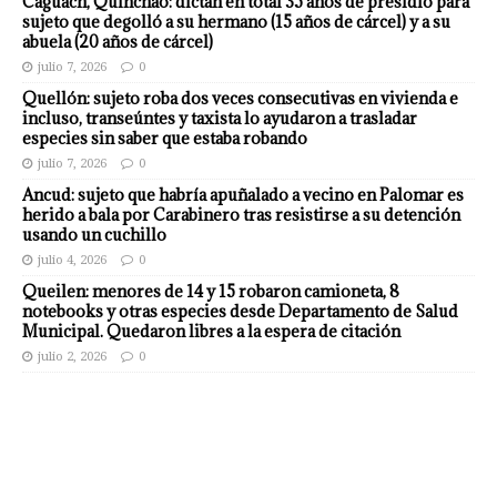
Caguach, Quinchao: dictan en total 35 años de presidio para
sujeto que degolló a su hermano (15 años de cárcel) y a su
abuela (20 años de cárcel)
julio 7, 2026
0
Quellón: sujeto roba dos veces consecutivas en vivienda e
incluso, transeúntes y taxista lo ayudaron a trasladar
especies sin saber que estaba robando
julio 7, 2026
0
Ancud: sujeto que habría apuñalado a vecino en Palomar es
herido a bala por Carabinero tras resistirse a su detención
usando un cuchillo
julio 4, 2026
0
Queilen: menores de 14 y 15 robaron camioneta, 8
notebooks y otras especies desde Departamento de Salud
Municipal. Quedaron libres a la espera de citación
julio 2, 2026
0