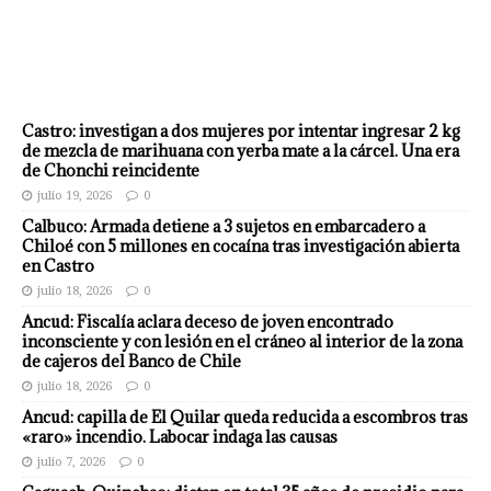
Castro: investigan a dos mujeres por intentar ingresar 2 kg
de mezcla de marihuana con yerba mate a la cárcel. Una era
de Chonchi reincidente
julio 19, 2026
0
Calbuco: Armada detiene a 3 sujetos en embarcadero a
Chiloé con 5 millones en cocaína tras investigación abierta
en Castro
julio 18, 2026
0
Ancud: Fiscalía aclara deceso de joven encontrado
inconsciente y con lesión en el cráneo al interior de la zona
de cajeros del Banco de Chile
julio 18, 2026
0
Ancud: capilla de El Quilar queda reducida a escombros tras
«raro» incendio. Labocar indaga las causas
julio 7, 2026
0