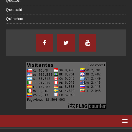
Quellón
Quemchi
Quinchao