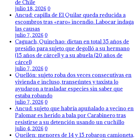
de Chile
julio 18, 2026
0
Ancud: capilla de El Quilar queda reducida a
escombros tras «raro» incendio. Labocar indaga
las causas
julio 7, 2026
0
Caguach, Quinchao: dictan en total 35 años de
presidio para sujeto que degolló a su hermano
(15 años de cárcel) y a su abuela (20 años de
cárcel)
julio 7, 2026
0
Quellón: sujeto roba dos veces consecutivas en
vivienda e incluso, transeúntes y taxista lo
ayudaron a trasladar especies sin saber que
estaba robando
julio 7, 2026
0
Ancud: sujeto que habría apuñalado a vecino en
Palomar es herido a bala por Carabinero tras
resistirse a su detención usando un cuchillo
julio 4, 2026
0
Queilen: menores de 14 y 15 robaron camioneta,