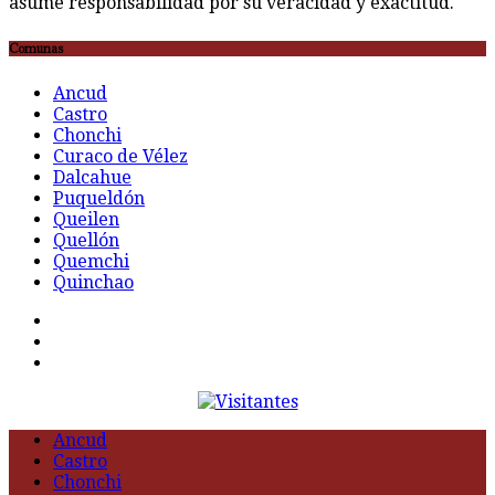
asume responsabilidad por su veracidad y exactitud.
Comunas
Ancud
Castro
Chonchi
Curaco de Vélez
Dalcahue
Puqueldón
Queilen
Quellón
Quemchi
Quinchao
F
t
G
Ancud
Castro
Chonchi