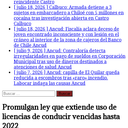
reincidente
Castro
[ julio 18, 2026 ]
Calbuco: Armada detiene a 3
sujetos en embarcadero a Chiloé con 5 millones en
cocaína tras investigación abierta en Castro
Calbuco
[ julio 18, 2026 ]
Ancud: Fiscalía aclara deceso de
joven encontrado inconsciente y con lesión en el
cráneo al interior de la zona de cajeros del Banco
de Chile
Ancud
[ julio 9, 2026 ]
Ancud: Contraloría detecta
irregularidades en pago de sueldos en Corporación
Municipal tras uso de dineros destinados a
atenciones de salud
Ancud
[ julio 7, 2026 ]
Ancud: capilla de El Quilar queda
reducida a escombros tras «raro» incendio.
Labocar indaga las causas
Ancud
Buscar:
Promulgan ley que extiende uso de
licencias de conducir vencidas hasta
2022