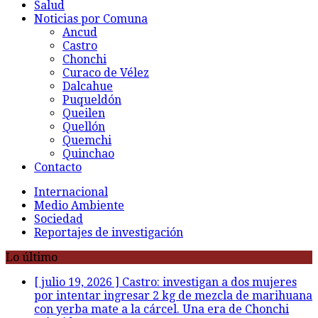
Salud
Noticias por Comuna
Ancud
Castro
Chonchi
Curaco de Vélez
Dalcahue
Puqueldón
Queilen
Quellón
Quemchi
Quinchao
Contacto
Internacional
Medio Ambiente
Sociedad
Reportajes de investigación
Lo último
[ julio 19, 2026 ]
Castro: investigan a dos mujeres
por intentar ingresar 2 kg de mezcla de marihuana
con yerba mate a la cárcel. Una era de Chonchi