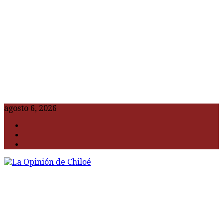
agosto 6, 2026
F
t
G