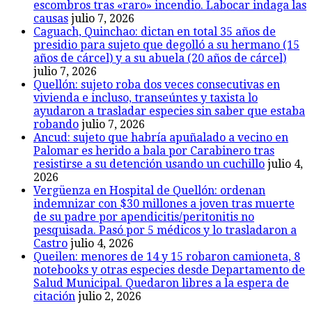
escombros tras «raro» incendio. Labocar indaga las
causas
julio 7, 2026
Caguach, Quinchao: dictan en total 35 años de
presidio para sujeto que degolló a su hermano (15
años de cárcel) y a su abuela (20 años de cárcel)
julio 7, 2026
Quellón: sujeto roba dos veces consecutivas en
vivienda e incluso, transeúntes y taxista lo
ayudaron a trasladar especies sin saber que estaba
robando
julio 7, 2026
Ancud: sujeto que habría apuñalado a vecino en
Palomar es herido a bala por Carabinero tras
resistirse a su detención usando un cuchillo
julio 4,
2026
Vergüenza en Hospital de Quellón: ordenan
indemnizar con $30 millones a joven tras muerte
de su padre por apendicitis/peritonitis no
pesquisada. Pasó por 5 médicos y lo trasladaron a
Castro
julio 4, 2026
Queilen: menores de 14 y 15 robaron camioneta, 8
notebooks y otras especies desde Departamento de
Salud Municipal. Quedaron libres a la espera de
citación
julio 2, 2026